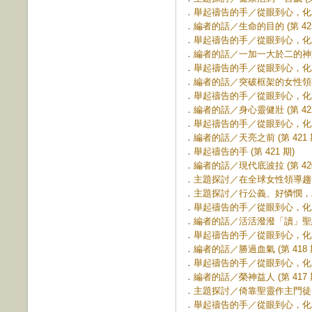
．
舉起禱告的手／從眼到心，化為禱告
．
編者的話／生命的目的 (第 425
．
舉起禱告的手／從眼到心，化為禱告
．
編者的話／一加一大於二的神蹟 (
．
舉起禱告的手／從眼到心，化為禱告
．
編者的話／突破框架的女性領導 (
．
舉起禱告的手／從眼到心，化為禱告
．
編者的話／身心靈健壯 (第 422
．
舉起禱告的手／從眼到心，化為禱告
．
編者的話／天亮之前 (第 421 
．
舉起禱告的手 (第 421 期)
．
編者的話／現代底波拉 (第 420
．
主題探討／在全球女性領導趨勢中
．
主題探討／行公義、好憐憫，為青
．
舉起禱告的手／從眼到心，化為禱告
．
編者的話／活活潑潑「讀」聖經 (
．
舉起禱告的手／從眼到心，化為禱告
．
編者的話／勝過血氣 (第 418 
．
舉起禱告的手／從眼到心，化為禱告
．
編者的話／榮神益人 (第 417 
．
主題探討／倚靠聖靈作主門徒 (第
．
舉起禱告的手／從眼到心，化為禱告