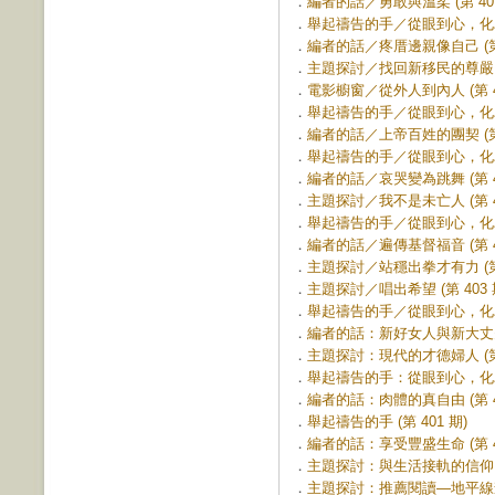
．
編者的話／勇敢與溫柔 (第 407
．
舉起禱告的手／從眼到心，化為禱告
．
編者的話／疼厝邊親像自己 (第 
．
主題探討／找回新移民的尊嚴 (第
．
電影櫥窗／從外人到內人 (第 40
．
舉起禱告的手／從眼到心，化為禱告
．
編者的話／上帝百姓的團契 (第 
．
舉起禱告的手／從眼到心，化為禱告
．
編者的話／哀哭變為跳舞 (第 40
．
主題探討／我不是未亡人 (第 40
．
舉起禱告的手／從眼到心，化為禱告
．
編者的話／遍傳基督福音 (第 40
．
主題探討／站穩出拳才有力 (第 
．
主題探討／唱出希望 (第 403 
．
舉起禱告的手／從眼到心，化為禱告
．
編者的話：新好女人與新大丈夫 (
．
主題探討：現代的才德婦人 (第 
．
舉起禱告的手：從眼到心，化為禱告
．
編者的話：肉體的真自由 (第 40
．
舉起禱告的手 (第 401 期)
．
編者的話：享受豐盛生命 (第 40
．
主題探討：與生活接軌的信仰 (第
．
主題探討：推薦閱讀—地平線查經