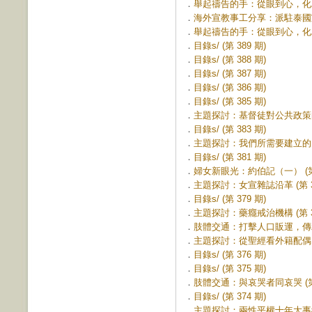
．
舉起禱告的手：從眼到心，化為禱告
．
海外宣教事工分享：派駐泰國宣教師
．
舉起禱告的手：從眼到心，化為禱告
．
目錄s/ (第 389 期)
．
目錄s/ (第 388 期)
．
目錄s/ (第 387 期)
．
目錄s/ (第 386 期)
．
目錄s/ (第 385 期)
．
主題探討：基督徒對公共政策的關
．
目錄s/ (第 383 期)
．
主題探討：我們所需要建立的「土
．
目錄s/ (第 381 期)
．
婦女新眼光：約伯記（一） (第 
．
主題探討：女宣雜誌沿革 (第 38
．
目錄s/ (第 379 期)
．
主題探討：藥癮戒治機構 (第 37
．
肢體交通：打擊人口販運，傳承基
．
主題探討：從聖經看外籍配偶 (第
．
目錄s/ (第 376 期)
．
目錄s/ (第 375 期)
．
肢體交通：與哀哭者同哀哭 (第 
．
目錄s/ (第 374 期)
．
主題探討：兩性平權十年大事紀 (