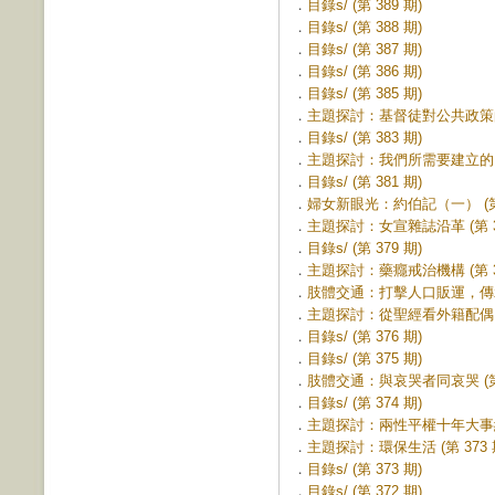
．
目錄s/ (第 389 期)
．
目錄s/ (第 388 期)
．
目錄s/ (第 387 期)
．
目錄s/ (第 386 期)
．
目錄s/ (第 385 期)
．
主題探討：基督徒對公共政策的關
．
目錄s/ (第 383 期)
．
主題探討：我們所需要建立的「土
．
目錄s/ (第 381 期)
．
婦女新眼光：約伯記（一） (第 
．
主題探討：女宣雜誌沿革 (第 38
．
目錄s/ (第 379 期)
．
主題探討：藥癮戒治機構 (第 37
．
肢體交通：打擊人口販運，傳承基
．
主題探討：從聖經看外籍配偶 (第
．
目錄s/ (第 376 期)
．
目錄s/ (第 375 期)
．
肢體交通：與哀哭者同哀哭 (第 
．
目錄s/ (第 374 期)
．
主題探討：兩性平權十年大事紀 (
．
主題探討：環保生活 (第 373 
．
目錄s/ (第 373 期)
．
目錄s/ (第 372 期)