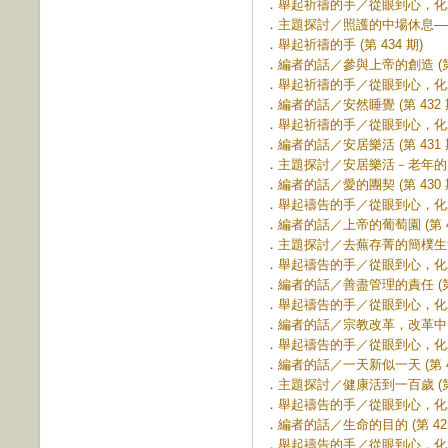
．
舉起祈禱的手／從眼到心，化為祈禱
．
主題探討／照護的中場休息──喘息
．
舉起祈禱的手 (第 434 期)
．
編者的話／參與上帝的創造 (第 
．
舉起祈禱的手／從眼到心，化為祈禱
．
編者的話／安然睡覺 (第 432 
．
舉起祈禱的手／從眼到心，化為祈禱
．
編者的話／安居樂活 (第 431 
．
主題探討／安居樂活－老年的居住
．
編者的話／愛的團契 (第 430 
．
舉起禱告的手／從眼到心，化為禱告
．
編者的話／上帝的葡萄園 (第 42
．
主題探討／去蕪存菁的簡樸生活 (
．
舉起禱告的手／從眼到心，化為禱告
．
編者的話／善盡管理的責任 (第 
．
舉起禱告的手／從眼到心，化為禱告
．
編者的話／宗教改革，改革中 (第
．
舉起禱告的手／從眼到心，化為禱告
．
編者的話／一天新似一天 (第 42
．
主題探討／健康活到一百歲 (第 
．
舉起禱告的手／從眼到心，化為禱告
．
編者的話／生命的目的 (第 425
．
舉起禱告的手／從眼到心，化為禱告