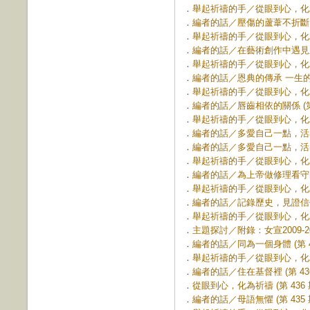
．
舉起祈禱的手／從眼到心，化為祈禱
．
編者的話／壓傷的蘆葦不折斷 (第
．
舉起祈禱的手／從眼到心，化為祈禱
．
編者的話／在藝術創作中遇見上帝 
．
舉起祈禱的手／從眼到心，化為祈禱
．
編者的話／恩典的傳承 一生的祝福
．
舉起祈禱的手／從眼到心，化為祈禱
．
編者的話／唇齒相依的關係 (第 
．
舉起祈禱的手／從眼到心，化為祈禱
．
編者的話／多愛自己一點，活出自我
．
編者的話／多愛自己一點，活出自我
．
舉起祈禱的手／從眼到心，化為祈禱
．
編者的話／為上帝做修理看守的人 
．
舉起祈禱的手／從眼到心，化為祈禱
．
編者的話／記錄歷史，見證信仰 (
．
舉起祈禱的手／從眼到心，化為祈禱
．
主題探討／附錄：女宣2009-20
．
編者的話／同為一個身體 (第 43
．
舉起祈禱的手／從眼到心，化為祈禱
．
編者的話／住在基督裡 (第 436
．
從眼到心，化為祈禱 (第 436 
．
編者的話／母語無懼 (第 435 