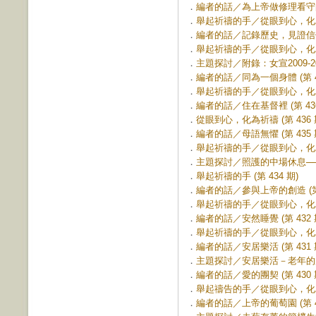
．
編者的話／為上帝做修理看守的人 
．
舉起祈禱的手／從眼到心，化為祈禱
．
編者的話／記錄歷史，見證信仰 (
．
舉起祈禱的手／從眼到心，化為祈禱
．
主題探討／附錄：女宣2009-20
．
編者的話／同為一個身體 (第 43
．
舉起祈禱的手／從眼到心，化為祈禱
．
編者的話／住在基督裡 (第 436
．
從眼到心，化為祈禱 (第 436 
．
編者的話／母語無懼 (第 435 
．
舉起祈禱的手／從眼到心，化為祈禱
．
主題探討／照護的中場休息──喘息
．
舉起祈禱的手 (第 434 期)
．
編者的話／參與上帝的創造 (第 
．
舉起祈禱的手／從眼到心，化為祈禱
．
編者的話／安然睡覺 (第 432 
．
舉起祈禱的手／從眼到心，化為祈禱
．
編者的話／安居樂活 (第 431 
．
主題探討／安居樂活－老年的居住
．
編者的話／愛的團契 (第 430 
．
舉起禱告的手／從眼到心，化為禱告
．
編者的話／上帝的葡萄園 (第 42