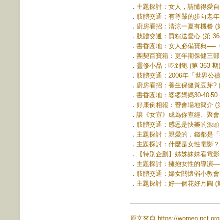
．
主題探討：女人，請懂得愛自己 (
．
肢體交通：有尊嚴的步向老年 (第
．
廚房看招：清涼一夏有機餐 (第 
．
肢體交通：買粽送愛心 (第 364
．
書香園地：女人必備寶典──《女
．
團契百寶箱：更年期保健三部曲--
．
靈修小品：吃到飽 (第 363 期
．
肢體交通：2006年「世界公禱日
．
廚房看招：養生保健黃豆芽? (第 
．
書香園地：婆婆媽媽30‧40‧50 (
．
好康倒相報：營會場地簡介 (第 
．
讓《女宣》成為你查經、聚會的好
．
肢體交通：感恩是快樂的源頭 (第
．
主題探討：親愛的，錢都是「我們
．
主題探討：什麼是女性電影？ (第
．
【特別企劃】姊姊妹妹看電影：免
．
主題探討：擁抱女性的導演──簡偉
．
肢體交通：婦女關懷弱小教會事工
．
主題探討：好一個花好月圓 (第 
原文來自 https://women.pct.