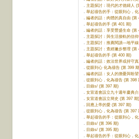
．
主題探討：現代的才德婦人 (第 
．
舉起禱告的手：從眼到心，化為禱告
．
編者的話：肉體的真自由 (第 40
．
舉起禱告的手 (第 401 期)
．
編者的話：享受豐盛生命 (第 40
．
主題探討：與生活接軌的信仰 (第
．
主題探討：推薦閱讀—地平線查經
．
主題探討：查經撇步整理 (第 40
．
舉起禱告的手 (第 400 期)
．
編者的話：效法世界或持守真理 (
．
從眼到心 化為禱告 (第 399 期
．
編者的話：女人的擔憂與盼望 (第
．
從眼到心，化為禱告 (第 398 
．
目錄s/ (第 397 期)
．
女宣道會設立九十週年慶典介紹 (
．
女宣道會設立簡史 (第 397 期
．
回應上帝的愛 (第 397 期)
．
從眼到心，化為禱告 (第 397 
．
舉起禱告的手：從眼到心，化為禱告
．
目錄s/ (第 396 期)
．
目錄s/ (第 395 期)
．
舉起禱告的手：從眼到心，化為禱告