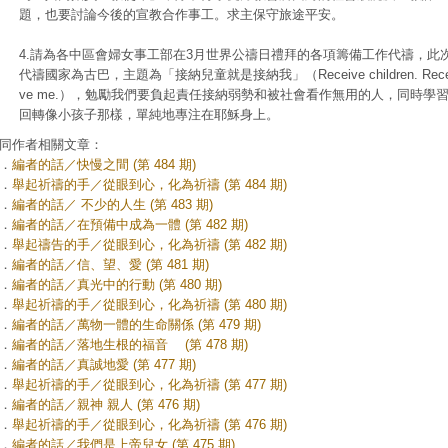
題，也要討論今後的宣教合作事工。求主保守旅途平安。
4.請為各中區會婦女事工部在3月世界公禱日禮拜的各項籌備工作代禱，此
代禱國家為古巴，主題為「接納兒童就是接納我」（Receive children. Rece
ve me.），勉勵我們要負起責任接納弱勢和被社會看作無用的人，同時學
回轉像小孩子那樣，單純地專注在耶穌身上。
同作者相關文章：
．
編者的話／快慢之間 (第 484 期)
．
舉起祈禱的手／從眼到心，化為祈禱 (第 484 期)
．
編者的話／ 不少的人生 (第 483 期)
．
編者的話／在預備中成為一體 (第 482 期)
．
舉起禱告的手／從眼到心，化為祈禱 (第 482 期)
．
編者的話／信、望、愛 (第 481 期)
．
編者的話／真光中的行動 (第 480 期)
．
舉起祈禱的手／從眼到心，化為祈禱 (第 480 期)
．
編者的話／萬物一體的生命關係 (第 479 期)
．
編者的話／落地生根的福音 (第 478 期)
．
編者的話／真誠地愛 (第 477 期)
．
舉起祈禱的手／從眼到心，化為祈禱 (第 477 期)
．
編者的話／親神 親人 (第 476 期)
．
舉起祈禱的手／從眼到心，化為祈禱 (第 476 期)
．
編者的話／我們是上帝兒女 (第 475 期)