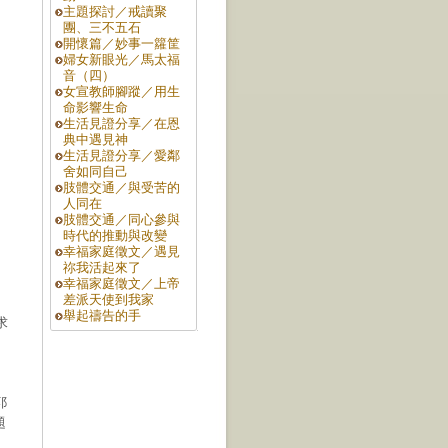
主題探討／戒讀聚
團、三不五石
開懷篇／妙事一籮筐
婦女新眼光／馬太福
音（四）
女宣教師腳蹤／用生
命影響生命
生活見證分享／在恩
典中遇見神
生活見證分享／愛鄰
舍如同自己
肢體交通／與受苦的
人同在
肢體交通／同心參與
時代的推動與改變
幸福家庭徵文／遇見
祢我活起來了
幸福家庭徵文／上帝
差派天使到我家
舉起禱告的手
求
耶
題