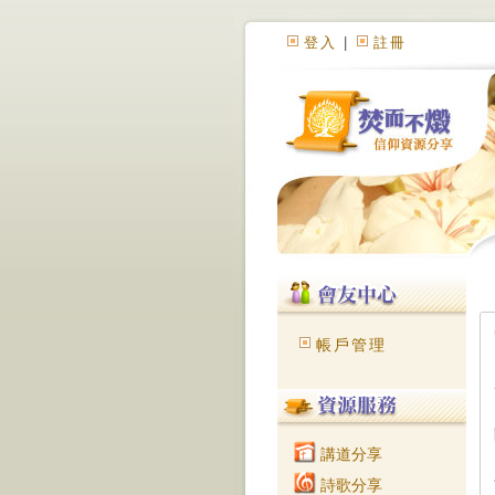
登入
|
註冊
帳戶管理
講道分享
詩歌分享