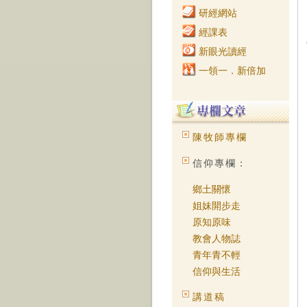
研經網站
經課表
新眼光讀經
一領一．新倍加
陳牧師專欄
信仰專欄：
鄉土關懷
姐妹開步走
原知原味
教會人物誌
青年青不輕
信仰與生活
講道稿