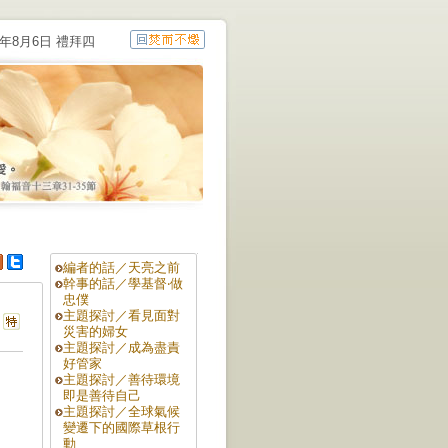
6年8月6日 禮拜四
編者的話／天亮之前
幹事的話／學基督‧做
忠僕
主題探討／看見面對
災害的婦女
主題探討／成為盡責
好管家
主題探討／善待環境
即是善待自己
主題探討／全球氣候
變遷下的國際草根行
動