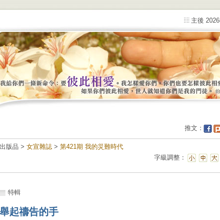
主後 202
推文：
出版品 >
女宣雜誌
>
第421期 我的災難時代
字級調整：
特輯
舉起禱告的手