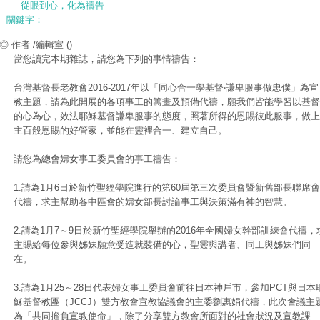
從眼到心，化為禱告
關鍵字：
◎ 作者 /編輯室
()
當您讀完本期雜誌，請您為下列的事情禱告：
台灣基督長老教會2016-2017年以「同心合一學基督‧謙卑服事做忠僕」為宣
教主題，請為此開展的各項事工的籌畫及預備代禱，願我們皆能學習以基督
的心為心，效法耶穌基督謙卑服事的態度，照著所得的恩賜彼此服事，做上
主百般恩賜的好管家，並能在靈裡合一、建立自己。
請您為總會婦女事工委員會的事工禱告：
1.請為1月6日於新竹聖經學院進行的第60屆第三次委員會暨新舊部長聯席會
代禱，求主幫助各中區會的婦女部長討論事工與決策滿有神的智慧。
2.請為1月7～9日於新竹聖經學院舉辦的2016年全國婦女幹部訓練會代禱，
主賜給每位參與姊妹願意受造就裝備的心，聖靈與講者、同工與姊妹們同
在。
3.請為1月25～28日代表婦女事工委員會前往日本神戶市，參加PCT與日本
穌基督教團（JCCJ）雙方教會宣教協議會的主委劉惠娟代禱，此次會議主
為「共同擔負宣教使命」，除了分享雙方教會所面對的社會狀況及宣教課