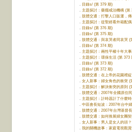
．
目錄s/ (第 379 期)
．
主題探討：藥癮戒治機構 (第 37
．
肢體交通：打擊人口販運，傳承基
．
主題探討：從聖經看外籍配偶 (第
．
目錄s/ (第 376 期)
．
目錄s/ (第 375 期)
．
肢體交通：與哀哭者同哀哭 (第 
．
目錄s/ (第 374 期)
．
主題探討：兩性平權十年大事紀 (
．
主題探討：環保生活 (第 373 
．
目錄s/ (第 373 期)
．
目錄s/ (第 372 期)
．
肢體交通：在上帝的花園裡綻放原
．
女人新事：婦女角色的衝突 (第 
．
主題探討：解決衝突的原則 (第 
．
肢體交通：2007年全國原住民婦
．
主題探討：計時器計了什麼時 (第
．
中區會長短波：2007年台中婦
．
肢體交通：2007年台灣基督長
．
肢體交通：如何推展婦女團契 (第
．
女人新事：男人是女人的頭？女人
．
我的關機故事：家庭電視觀賞體檢表