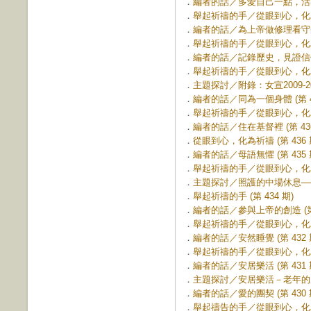
．
編者的話／多愛自己一點，活出自我
．
舉起祈禱的手／從眼到心，化為祈禱
．
編者的話／為上帝做修理看守的人 
．
舉起祈禱的手／從眼到心，化為祈禱
．
編者的話／記錄歷史，見證信仰 (
．
舉起祈禱的手／從眼到心，化為祈禱
．
主題探討／附錄：女宣2009-20
．
編者的話／同為一個身體 (第 43
．
舉起祈禱的手／從眼到心，化為祈禱
．
編者的話／住在基督裡 (第 436
．
從眼到心，化為祈禱 (第 436 
．
編者的話／母語無懼 (第 435 
．
舉起祈禱的手／從眼到心，化為祈禱
．
主題探討／照護的中場休息──喘息
．
舉起祈禱的手 (第 434 期)
．
編者的話／參與上帝的創造 (第 
．
舉起祈禱的手／從眼到心，化為祈禱
．
編者的話／安然睡覺 (第 432 
．
舉起祈禱的手／從眼到心，化為祈禱
．
編者的話／安居樂活 (第 431 
．
主題探討／安居樂活－老年的居住
．
編者的話／愛的團契 (第 430 
．
舉起禱告的手／從眼到心，化為禱告