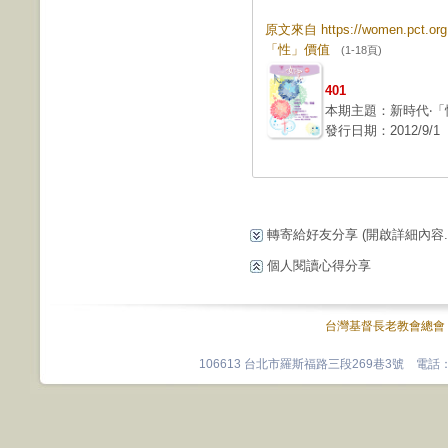
原文來自 https://women.pct.o
「性」價值
(1-18頁)
401
本期主題：新時代‧「
發行日期：2012/9/1
轉寄給好友分享
(開啟詳細內容...
個人閱讀心得分享
台灣基督長老教會總會
106613 台北市羅斯福路三段269巷3號 電話：0