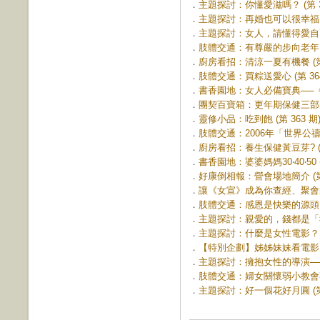
．
主題探討：你懂愛滋嗎？ (第 36
．
主題探討：再婚也可以很幸福 (第
．
主題探討：女人，請懂得愛自己 (
．
肢體交通：有尊嚴的步向老年 (第
．
廚房看招：清涼一夏有機餐 (第 
．
肢體交通：買粽送愛心 (第 364
．
書香園地：女人必備寶典──《女
．
團契百寶箱：更年期保健三部曲--
．
靈修小品：吃到飽 (第 363 期
．
肢體交通：2006年「世界公禱日
．
廚房看招：養生保健黃豆芽? (第 
．
書香園地：婆婆媽媽30‧40‧50 (
．
好康倒相報：營會場地簡介 (第 
．
讓《女宣》成為你查經、聚會的好
．
肢體交通：感恩是快樂的源頭 (第
．
主題探討：親愛的，錢都是「我們
．
主題探討：什麼是女性電影？ (第
．
【特別企劃】姊姊妹妹看電影：免
．
主題探討：擁抱女性的導演──簡偉
．
肢體交通：婦女關懷弱小教會事工
．
主題探討：好一個花好月圓 (第 