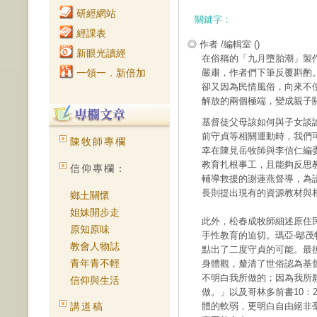
研經網站
關鍵字：
經課表
◎ 作者 /編輯室
()
新眼光讀經
在俗稱的「九月墮胎潮」製
一領一．新倍加
嚴肅，作者們下筆反覆斟酌
卻又因為民情風俗，向來不
解放的兩個極端，變成親子
基督徒父母該如何與子女談
前守貞等相關運動時，我們
陳牧師專欄
幸在陳見岳牧師與李信仁編
教育扎根事工，且能夠反思
信仰專欄：
輔導救援的謝蓮燕督導，為
長則提出現有的資源教材與
鄉土關懷
姐妹開步走
此外，松春成牧師細述原住
原知原味
手性教育的迫切。瑪亞‧鄔
教會人物誌
點出了二度守貞的可能。最
青年青不輕
身體觀，釐清了世俗認為基督
不明白我所做的；因為我所
信仰與生活
做。」以及哥林多前書10：
講道稿
體的軟弱，更明白自由絕非