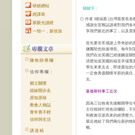
研經網站
關鍵字：
經課表
◎ 作者 /鍾淑惠
(台灣基督長老
新眼光讀經
感謝女宣雜誌讀者對我們各
一領一．新倍加
享我們最近的事工，以及需
首先要非常感謝上帝奇妙的
鹽團契也快速增長。每年到
我們在全英國已經接觸並關
陳牧師專欄
清楚知道英國的福音禾場寬
學生來來去去，即使最短的
信仰專欄：
一定會善盡關懷羊群的責任
去。
鄉土關懷
姐妹開步走
曼徹斯特事工近況
原知原味
因為三位牧者先後離開學生
教會人物誌
主任牧師忙得焦頭爛額，不
青年青不輕
和教會宗派而來的經濟壓力
信仰與生活
最近祂給了我們兩位新的牧
暢。
講道稿