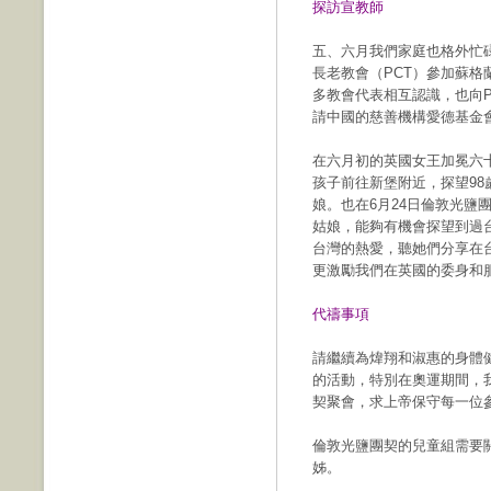
探訪宣教師
五、六月我們家庭也格外忙碌
長老教會（PCT）參加蘇格
多教會代表相互認識，也向
請中國的慈善機構愛德基金
在六月初的英國女王加冕六
孩子前往新堡附近，探望9
娘。也在6月24日倫敦光鹽團契
姑娘，能夠有機會探望到過
台灣的熱愛，聽她們分享在
更激勵我們在英國的委身和
代禱事項
請繼續為煒翔和淑惠的身體
的活動，特別在奧運期間，
契聚會，求上帝保守每一位
倫敦光鹽團契的兒童組需要
姊。