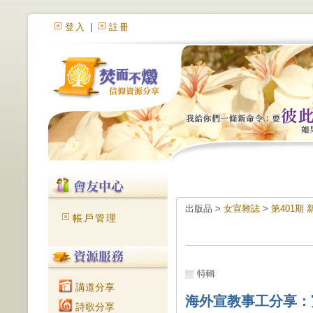
登入
|
註冊
出版品 >
女宣雜誌
>
第401期
帳戶管理
特輯
講道分享
海外宣教事工分享：
詩歌分享