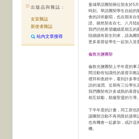
曼城華語團契兩位契友於5月
出版品與雜誌：
時刻。華語團契學生自組的
會的詩班獻唱，也在期末自
女宣雜誌
證。雖然契友在七、八月陸
新使者雜誌
我們仍然希望繼續星期五的
陸續續有新生到來，請為團
站內文章搜尋
更多基督徒學生一起加入並
倫敦光鹽團契
倫敦光鹽團契上半年度的事
間活動有知識性的基督宗教
禮拜和查經中，看到許多學
語的滋潤。近期有三位學生
我們團契有許多成熟的基督
相互鼓勵，順服聖靈的引導
下半年度的計畫，同工群也
讓團契活動不再局限於講華
也有機會一起參加，或許這
機。