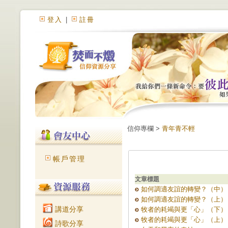
登入
|
註冊
信仰專欄 >
青年青不輕
帳戶管理
文章標題
如何調適友誼的轉變？（中）
如何調適友誼的轉變？（上）
講道分享
牧者的耗竭與更「心」（下）
牧者的耗竭與更「心」（上）
詩歌分享