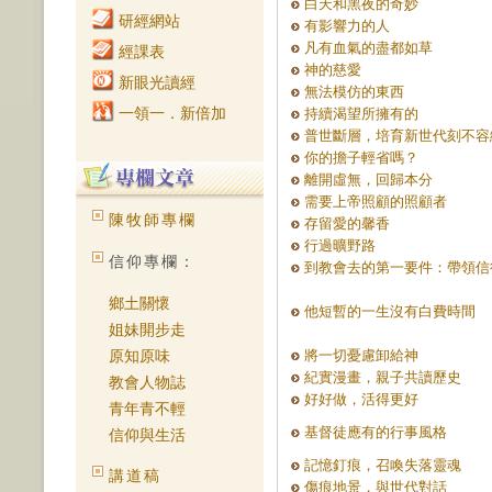
白天和黑夜的奇妙
研經網站
有影響力的人
凡有血氣的盡都如草
經課表
神的慈愛
新眼光讀經
無法模仿的東西
一領一．新倍加
持續渴望所擁有的
普世斷層，培育新世代刻不容
你的擔子輕省嗎？
離開虛無，回歸本分
需要上帝照顧的照顧者
陳牧師專欄
存留愛的馨香
行過曠野路
信仰專欄：
到教會去的第一要件：帶領信
鄉土關懷
他短暫的一生沒有白費時間
姐妹開步走
原知原味
將一切憂慮卸給神
紀實漫畫，親子共讀歷史
教會人物誌
好好做，活得更好
青年青不輕
基督徒應有的行事風格
信仰與生活
記憶釘痕，召喚失落靈魂
講道稿
傷痕地景，與世代對話