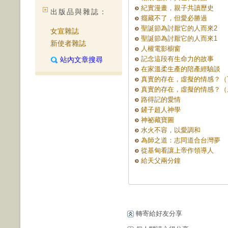
紀實漫畫，親子共讀歷史
出版品與雜誌：
癮藏不了，但愛必勝過
聖誕節為討厭它的人而來2
女宣雜誌
聖誕節為討厭它的人而來1
新使者雜誌
人權電影櫥窗
記念這段有生命力的故事
站內文章搜尋
在家溫柔生產的陪產經驗談
真實的存在，虛擬的情感？（
真實的存在，虛擬的情感？（
路得記的愛情
鏟子超人神學
神祕藏寶圖
水火不容，以愛調和
為師之道：志同道合台灣夢
從基甸看讓上帝作領導人
給天父兩分鐘
轉寄給好友分享