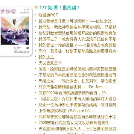
，也憐憫我，使我沒有遭受更大的憂傷。 28 所以，我
177 期 看！批西踢！
想盡速送他回去，使你們得以高高興興地跟他團聚；這
可以消除我的憂傷。 29 我希望你們在主裏歡歡喜喜地
嘸通嫌PCT
待他。你們要尊重像他這樣的人； 30 因為他為基督的
長老教會是什麼？可以喫嗎？ ──信徒之於...
作冒生命的危險，幾乎死了，為了要彌補你們未能服事
我門徒，我做神學踏進神學研究領域，只是起...
的地方。 18 同樣，你們要喜樂，也讓我分享你們的喜
。
信徒對教會聖詩使用與禮拜設計的觀察教會使...
我回不去了！教會長青人的流浪日記信仰不是...
我的普世？你的普世？——淺談地方教會與普...
靠北．基督徒．好酸不是每篇酸文都那麼具有...
我的上主
天父旨意是？
擁抱：論鄭建昌的母體風景由藝術家鄭建昌眼...
不預期的日本鐵道朝聖之旅對我這個鐵道迷而...
馬槽之光——馬光教會、甘蔗列車、清心園來...
簡介馬雅各醫師書信史料——Dr. Jam...
回顧2020年台灣閱讀趨勢回到自身，20...
《縱谷之歌》介紹如果出人頭地的康莊大道就...
紀念一位為神學生準備飯菜的媽媽：阿丹姐阿...
上帝無嫌家私䆀（Siōng-tè bô ...
耶和華曾宣告耶穌曾預言自己即將被釘在十字...
2020聖誕住院記當女兒這次頭痛到需要住...
天官賜福卻咱屬上帝的人，上主恩典的翼股就...