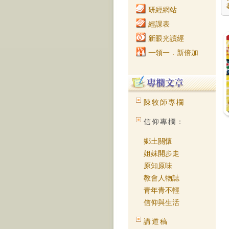
人
研經網站
上
經課表
的
的
新眼光讀經
同
一
一領一．新倍加
更
得
又
埋
無
像
陳牧師專欄
在
一
信仰專欄：
作
樂
喜
鄉土關懷
不
姐妹開步走
而
的
原知原味
但
教會人物誌
子
一
青年青不輕
我
信仰與生活
應
來
各
講道稿
他