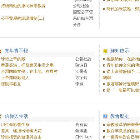
持續轉動的原民神學教育
公報社論
時代的米該雅：鄭
國際公平貿
公平貿易的認證機制(二)
易組織台灣
分會
青年青不輕
鮮知啟示
珍惜上帝的殿
公報社論
祂接納你，在於祂
番薯簽詩，抒發農民生活之重
陳淑容
青年信仰文化的傳
台灣國民文學，在土地、在農村
江昺崙
從上帝豐盛賜予，
上帝隨時歡迎人
方宇鈴
關聯
瞎眼得看見
李糠
跟著耶穌行過曠野
從「一隻雞可以做
信仰與生活
教會歷史
用生命影響生命
高有智
宗教改革的繪畫藝
差異，碰撞出璀璨火花
鍾淑惠
數百年教堂的過去
珍惜樸實的健康與自由
Chhi I-un
一個青年對自己和