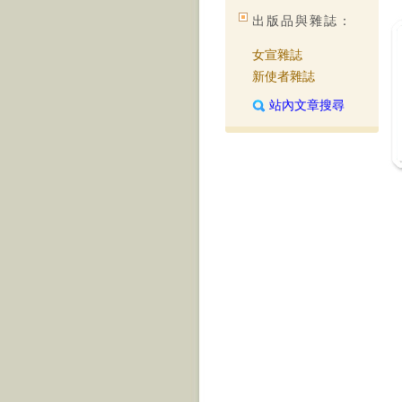
他
出版品與雜誌：
更
也
女宣雜誌
接
工
新使者雜誌
我
樂
站內文章搜尋