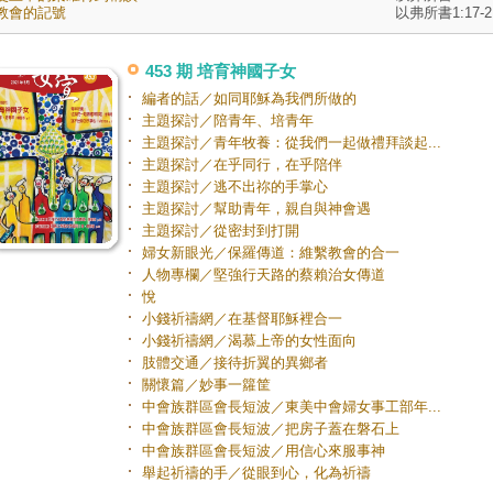
教會的記號
以弗所書1:17-2
的形體出現。 8 他自甘卑微，順服至死，且死在十字架
。 9 因此，上帝高舉他，及於至高，賜給他那超越萬名
名號。 10 為要尊崇耶穌的名，天上、人間，和地底下
眾生都得向他下拜， 11 眾口要宣認：耶穌基督是主，
453 期 培育神國子女
頌父上帝的榮耀。 12 那麼，親愛的朋友們，我跟你們
編者的話／如同耶穌為我們所做的
起的時候你們常常聽從我；現在我不在你們那裏，你們
主題探討／陪青年、培青年
應該聽從我。要戰戰兢兢，不斷努力來完成你們自己的
救； 13 因為上帝常常在你們心裏工作，使你們既願意
主題探討／青年牧養：從我們一起做禮拜談起...
能夠實行他美善的旨意。 14 你們無論做甚麼事都不要
主題探討／在乎同行，在乎陪伴
怨或爭論， 15 好使你們在這腐敗、彎曲的世代中純潔
主題探討／逃不出祢的手掌心
邪，作上帝沒有缺點的兒女。你們要在世人當中發光，
主題探討／幫助青年，親自與神會遇
星星照耀天空， 16 堅守生命的道。你們這樣做的話，
基督再來的日子，我就有所誇口了，因為這可以證明我
主題探討／從密封到打開
切的辛勞不是徒勞無功的。 17 即使我必須以自己的血
婦女新眼光／保羅傳道：維繫教會的合一
為奠祭，澆在你們用信心獻給上帝的祭品上，我也喜
人物專欄／堅強行天路的蔡賴治女傳道
，而且要跟你們大家分享我的喜樂。 18 同樣，你們要
悅
樂，也讓我分享你們的喜樂。 19 我仰賴主耶穌，希望
久能夠差提摩太到你們那裏去，使我能聽到你們的消息
小錢祈禱網／在基督耶穌裡合一
獲得安慰。 20 他是惟一跟我同心，並且真心關懷你們
小錢祈禱網／渴慕上帝的女性面向
人。 21 別人只為自己圖謀，不關心耶穌基督的事。 22
肢體交通／接待折翼的異鄉者
是提摩太的為人，你們都很清楚，他跟我的關係就像兒
關懷篇／妙事一籮筐
和父親，為著福音的工作一起勞苦。 23 我希望，當我
知道我的事情有甚麼結局，就立刻差他去看你們。 24
中會族群區會長短波／東美中會婦女事工部年...
深信主會讓我也在短期內親自來看你們。 25 我想，我
中會族群區會長短波／把房子蓋在磐石上
該送我們的弟兄以巴弗提回到你們那裏去。你們選派他
中會族群區會長短波／用信心來服事神
幫助我，跟我一起工作，一同作戰。 26 他很想念你們
舉起祈禱的手／從眼到心，化為祈禱
位，並且知道了你們聽到他生病的消息，非常難過。 27
真的害過病，幾乎死了。可是上帝憐憫他，不但憐憫