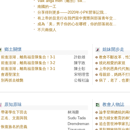
Vaik anga men（離別）sik...
南國的一工
分享得到更多——2020年小PK營筆記我...
有上帝的旨意行在我們當中實際與部落青年交...
成為「美」男子你的心在哪裡，你的部落就在...
不只兩個人
鄉土關懷
姐妹開步走
前進澎湖，離島福音隊集合！3-1
許欽雄
教會不斷改革，性
前進澎湖，離島福音隊集合！3-2
陳宇政
彼此相愛的家規
前進澎湖，離島福音隊集合！3-1
陳士彰
上帝的恩典代代無
會遇聖潔主
宋明理雪
母親節，媽媽不打
別再抓去槍斃
公報社論
病了，老了，也要
原知原味
教會人物誌
帶著學生下田去
林鴻榮
論李登輝總統的兩
正名、文面與我
Sudu Tada
致力婦女教育的林
Dremdreman
追念普世神學家孔
恢復族名的意義
Tjausunug
黃彰輝牧師與台南