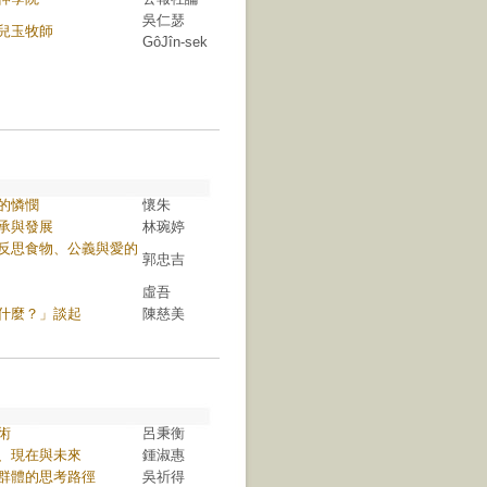
吳仁瑟
兒玉牧師
Gô͘Jîn-sek
的憐憫
懷朱
承與發展
林琬婷
反思食物、公義與愛的
郭忠吉
虛吾
什麼？」談起
陳慈美
術
呂秉衡
、現在與未來
鍾淑惠
群體的思考路徑
吳祈得