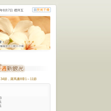
6年8月7日 禮拜五
34節，羅馬書8章1～11節
3
1
1