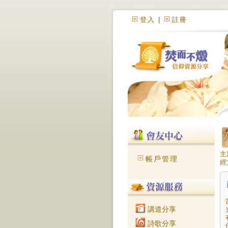
登入
|
註冊
主
帳戶管理
經
來
你
們
的
名
講道分享
也
他
詩歌分享
反