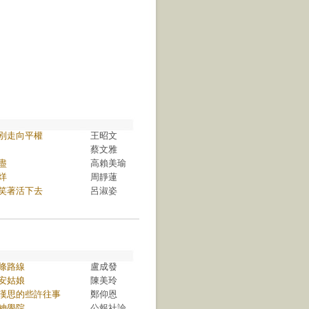
別走向平權
王昭文
蔡文雅
盡
高賴美瑜
烊
周靜蓮
笑著活下去
呂淑姿
條路線
盧成發
安姑娘
陳美玲
漢思的些許往事
鄭仰恩
神學院
公報社論