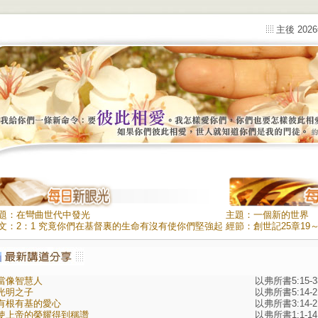
主後 202
題：在彎曲世代中發光
主題：一個新的世界
文：2：1 究竟你們在基督裏的生命有沒有使你們堅強起
經節：創世記25章19～
？他的愛有沒有鼓勵了你們？你們和聖靈有沒有團契？
們彼此間有沒有親愛同情的心？ 2 如果有，我要求你
，要有共同的目標，同樣的愛心，相同的情感，和一致
想法，好讓我充滿喜樂。 3 不要自私自利，不要貪圖虛
當像智慧人
以弗所書5:15-3
，要彼此謙讓，看別人比自己高明。 4 不要只顧自己，
光明之子
以弗所書5:14-2
要關心別人的利益。 5 你們要以基督耶穌的心為心： 6
有根有基的愛心
以弗所書3:14-2
原有上帝的本質，卻沒有濫用跟上帝同等的特權。 7 相
使上帝的榮耀得到稱讚
以弗所書1:1-14
地，他自願放棄一切，取了奴僕的本質。他成為人，以