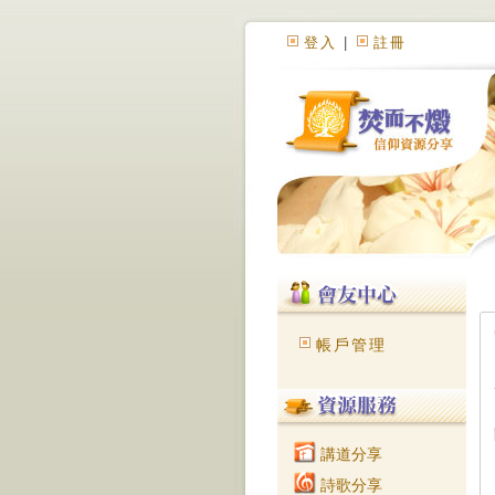
登入
|
註冊
帳戶管理
講道分享
詩歌分享