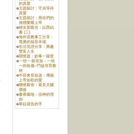
的真愛
主題探討：守貞等待
真愛
主題探討：用你們的
身體榮耀上帝
婦女新眼光：以西結
書 (三)
海外宣教事工分享：
寬廣的福音禾場
生活見證分享：興趣
豐富人生
開懷篇：妙事一籮筐
一領一‧新倍加：一領
一的裝備--門徒培育教
材
中區會長短波：傳揚
跳
上帝如歌的愛
關懷鄰舍：看見天國
價值
書香園地：信神的理
由
舉起禱告的手