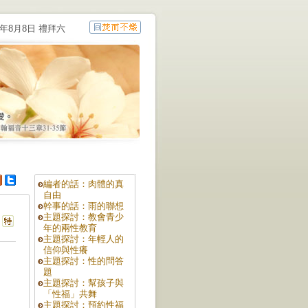
6年8月8日 禮拜六
編者的話：肉體的真
自由
幹事的話：雨的聯想
主題探討：教會青少
年的兩性教育
主題探討：年輕人的
信仰與性癢
主題探討：性的問答
題
主題探討：幫孩子與
「性福」共舞
主題探討：預約性福