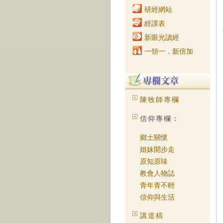
研經網站
經課表
新眼光讀經
一領一．新倍加
陳牧師專欄
信仰專欄：
鄉土關懷
姐妹開步走
原知原味
教會人物誌
青年青不輕
信仰與生活
講道稿