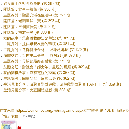
．
婦女事工的視野與策略 (第 397 期)
．
開懷篇：妙事一籮筐 (第 396 期)
．
主題探討：聖靈充滿在生活中 (第 393 期)
．
開懷篇：老頑童與二寶 (第 393 期)
．
開懷篇：三個寶貝蛋 (第 392 期)
．
開懷篇：搏君一笑 (第 389 期)
．
她的故事：吳富雅牧師訪談筆記 (第 385 期)
．
主題探討：提供母親友善的環境 (第 381 期)
．
主題探討：選擇健康食材──吃飯救地球 (第 379 期)
．
肢體交通：普世事工分享──宣教21 (第 378 期)
．
主題探討：母親節最好的禮物 (第 375 期)
．
肢體交通：對總會「婦女年」呈現的回應 (第 369 期)
．
我的關機故事：沒有電視的家庭 (第 367 期)
．
主題探討：回顧父母，反觀己身 (第 362 期)
．
生活見證分享：讓聚會變成遊戲，讓遊戲變成聚會 PART Ⅱ (第 359 期)
．
生活見證分享：女宣團體遊戲 (第 358 期)
原文來自 https://women.pct.org.tw/magazine.aspx女宣雜誌 第 401 期 新時代‧
「性」價值
(13-18頁)
401