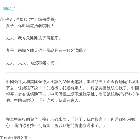
關鍵字：
◎ 作者 /潘黎如
(本刊編輯委員)
妻子：你幹嗎老捂著嘴啊？
丈夫：我今天剛剛拔了兩顆牙。
妻子：兩顆？昨天你不是說只有一顆牙痛嗎？
丈夫：大夫手裡沒零錢可找！
中國領導人和美國領導人比誰的保鏢更忠誠，美國領導人命令保鏢從10樓
下去，保鏢跪下說：「別這樣，我還有家人。」於是美國總統心軟了。中國
領導人命令保鏢跳下去，中國保鏢二話不說就要跳，美國總統嚇得趕緊拉住
他。中國保鏢說：「別這樣，我還有家人。」
在軍中服役的兒子，接到老爸來信：「兒子，我們搬家了，但是你不用擔
心，我怕你會找不到新家，所以我把門牌也搬過來了。」
同作者相關文章：