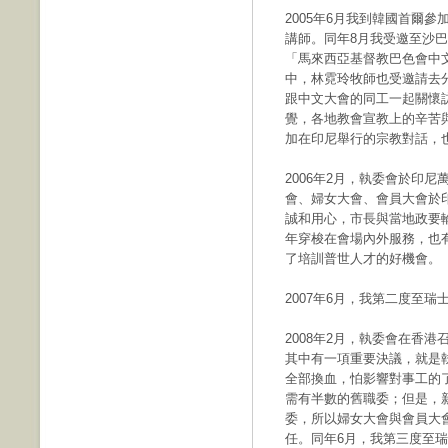
2005年6月我到韓國首爾參
講師。同年8月我受邀至沙
「馬來西亞基督教巴色會中
中，林霓玲牧師也受邀請去
跟中文大會的同工一起關懷
覺，各地教會宣教上的辛苦
加在印尼舉行的宗教對話，
2006年2月，執委會於印
會、婦女大會、會員大會於
誠和用心，市長與當地政要
年穿梭在會場內外服務，也
了培訓普世人才的好機會。
2007年6月，我第二度至
2008年2月，執委會在香
其中有一項重要決議，就是
全部換血，怕影響對事工的
需有半數的舊職委；但是，
委，所以婦女大會與會員大
任。同年6月，我第三度至