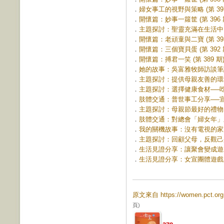
．
婦女事工的視野與策略 (第 397
．
開懷篇：妙事一籮筐 (第 396 
．
主題探討：聖靈充滿在生活中 (第
．
開懷篇：老頑童與二寶 (第 393
．
開懷篇：三個寶貝蛋 (第 392 
．
開懷篇：搏君一笑 (第 389 期
．
她的故事：吳富雅牧師訪談筆記 (
．
主題探討：提供母親友善的環境 (
．
主題探討：選擇健康食材──吃飯救
．
肢體交通：普世事工分享──宣教21
．
主題探討：母親節最好的禮物 (第
．
肢體交通：對總會「婦女年」呈現
．
我的關機故事：沒有電視的家庭 (
．
主題探討：回顧父母，反觀己身 (
．
生活見證分享：讓聚會變成遊戲，讓
．
生活見證分享：女宣團體遊戲 (第
原文來自 https://women.pct.o
頁)