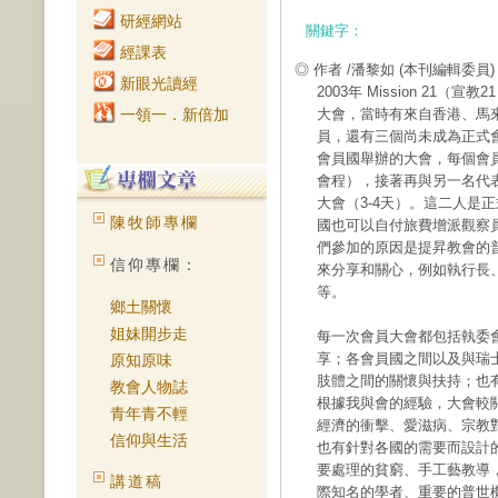
研經網站
關鍵字：
經課表
◎ 作者 /潘黎如
(本刊編輯委員)
新眼光讀經
2003年 Mission 2
一領一．新倍加
大會，當時有來自香港、馬
員，還有三個尚未成為正式
會員國舉辦的大會，每個會
會程），接著再與另一名代
大會（3-4天）。這二人是
陳牧師專欄
國也可以自付旅費增派觀察
們參加的原因是提昇教會的
信仰專欄：
來分享和關心，例如執行長
等。
鄉土關懷
姐妹開步走
每一次會員大會都包括執委
享；各會員國之間以及與瑞
原知原味
肢體之間的關懷與扶持；也
教會人物誌
根據我與會的經驗，大會較
青年青不輕
經濟的衝擊、愛滋病、宗教
信仰與生活
也有針對各國的需要而設計
要處理的貧窮、手工藝教導
講道稿
際知名的學者、重要的普世