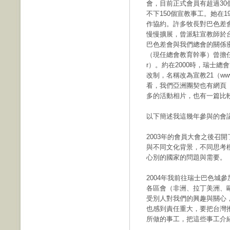
會，目前正式會員有超過30
不下150個宣教事工。她在1
作協約。許多牧長對巴色差
慢慢擴展，曾派駐宣教師於
巴色差會與我們總會的關係
（現任總會教育幹事）曾擔任執委
r）。約在2000時，瑞士總
改制，名稱改為宣教21（www.
看，我們亞洲團契也有網頁（www.p
多的活動相片，也有一篇比
以下簡述我這幾年參與的會
2003年的會員大會之後召
與不同文化背景，不同思考
心別的國家的問題與需要。
2004年我前往瑞士巴色城
各區會（非洲、拉丁美洲、
受別人對我們的興趣與關心
也感到責任重大，要把台灣
所做的事工，把這些事工介