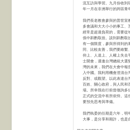
流互訪與學習。九月份收到瑞
年一月在非洲舉行的跨區青
我們長老教會參與的普世宣
多會議和大大小小的事工、
經常是超過負荷的，需要從
係中斟酌取捨。談到斟酌取
有一個限度，參與所得到的
同、比較友善，我們要維繫
仰上、人道上、人權上失去平
士開會，適逢台灣總統大選
灣的未來，我們在大會中報
入中國。我利用機會澄清台
反對、或觀望。以此表達台
百姓、關心政府，與人民和
場。所幸我在行前曾徵詢多
正式的交流中有所依恃。這
要預先思考與準備。
我們執委的任期是六年，明年
大事，是分享和期許，也是