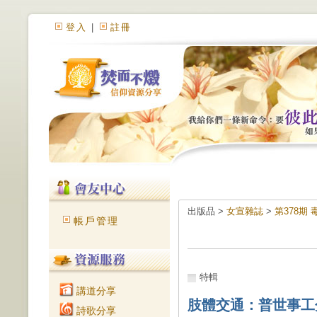
登入
|
註冊
出版品 >
女宣雜誌
>
第378期 
帳戶管理
特輯
講道分享
肢體交通：普世事工分
詩歌分享