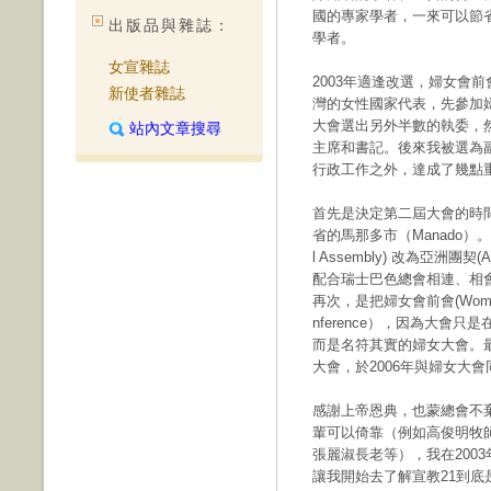
國的專家學者，一來可以節
出版品與雜誌：
學者。
女宣雜誌
2003年適逢改選，婦女會
新使者雜誌
灣的女性國家代表，先參加
大會選出另外半數的執委，
站內文章搜尋
主席和書記。後來我被選為
行政工作之外，達成了幾點
首先是決定第二屆大會的時間
省的馬那多市（Manado）。其
l Assembly) 改為亞洲團契(Asia
配合瑞士巴色總會相連、相會、相助（
再次，是把婦女會前會(Women 
nference），因為大會
而是名符其實的婦女大會。
大會，於2006年與婦女大
感謝上帝恩典，也蒙總會不
輩可以倚靠（例如高俊明牧
張麗淑長老等），我在200
讓我開始去了解宣教21到底