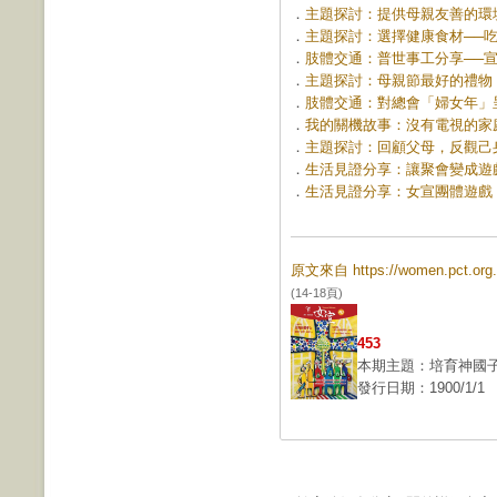
．
主題探討：提供母親友善的環境 (
．
主題探討：選擇健康食材──吃飯救
．
肢體交通：普世事工分享──宣教21
．
主題探討：母親節最好的禮物 (第
．
肢體交通：對總會「婦女年」呈現的
．
我的關機故事：沒有電視的家庭 (
．
主題探討：回顧父母，反觀己身 (
．
生活見證分享：讓聚會變成遊戲，讓
．
生活見證分享：女宣團體遊戲 (第
原文來自 https://women.pct.
(14-18頁)
453
本期主題：培育神國
發行日期：1900/1/1