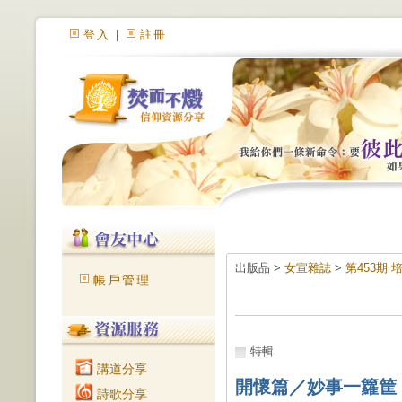
登入
|
註冊
出版品 >
女宣雜誌
>
第453期
帳戶管理
特輯
講道分享
開懷篇／妙事一籮筐
詩歌分享