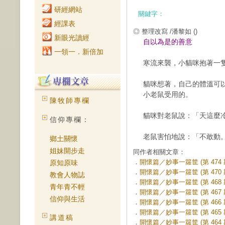
研經網站
關鍵字：
經課表
◎ 整理改寫 /潘黎如
()
新眼光讀經
自以為是的善意
一領一．新倍加
寒流來襲，小貓咪抱著一
貓咪想著，自己的體溫可
小老鼠受用的。
陳牧師專欄
貓咪對老鼠說：「天這麼
信仰專欄：
老鼠害怕地說：「不敢動
鄉土關懷
姐妹開步走
同作者相關文章：
．
開懷篇／妙事一籮筐 (第 474 
原知原味
．
開懷篇／妙事一籮筐 (第 470 
教會人物誌
．
開懷篇／妙事一籮筐 (第 468 
青年青不輕
．
開懷篇／妙事一籮筐 (第 467 
信仰與生活
．
開懷篇／妙事一籮筐 (第 466 
．
開懷篇／妙事一籮筐 (第 465 
講道稿
．
開懷篇／妙事一籮筐 (第 464 