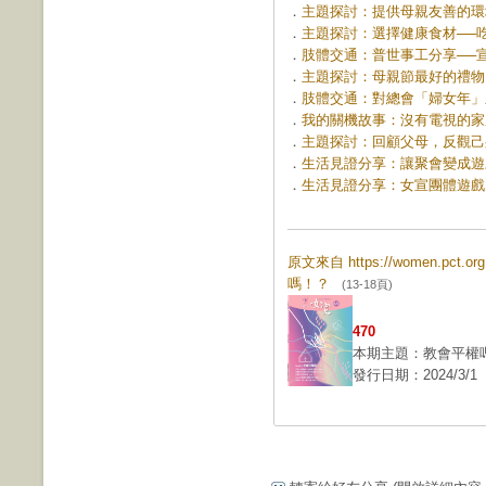
．
主題探討：提供母親友善的環境 (
．
主題探討：選擇健康食材──吃飯救
．
肢體交通：普世事工分享──宣教21
．
主題探討：母親節最好的禮物 (第
．
肢體交通：對總會「婦女年」呈現
．
我的關機故事：沒有電視的家庭 (
．
主題探討：回顧父母，反觀己身 (
．
生活見證分享：讓聚會變成遊戲，讓
．
生活見證分享：女宣團體遊戲 (第
原文來自 https://women.pct.
嗎！？
(13-18頁)
470
本期主題：教會平權
發行日期：2024/3/1