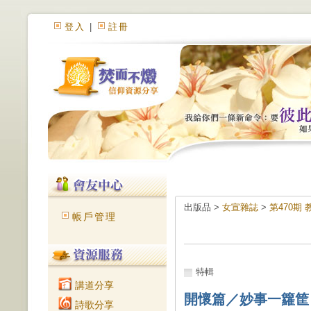
登入
|
註冊
出版品 >
女宣雜誌
>
第470期
帳戶管理
特輯
講道分享
開懷篇／妙事一籮筐
詩歌分享