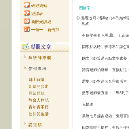
研經網站
關鍵字：
經課表
◎ 整理改寫 /潘黎如
(本刊編輯
新眼光讀經
點名
一領一．新倍加
有個學生名叫馬.驫。（.正
開學點名時，班導不知該怎
陳牧師專欄
國文老師算是有點文學素養
信仰專欄：
體育老師怕麻煩，直接點道
鄉土關懷
歷史老師對這個名字很感冒
姐妹開步走
數學老師最直接：「馬6到
原知原味
教會人物誌
鬼怕誰
青年青不輕
信仰與生活
農曆七月趨吉避凶，鬼最害
講道稿
因為咖啡可提神，有錢可使