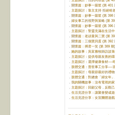
．
主題探討：性的問答題 (第 401
．
開懷篇：妙事一籮筐 (第 401 
．
主題探討：靠主支持 拒絕啃老 (第
．
開懷篇：妙事一籮筐 (第 398 
．
婦女事工的視野與策略 (第 397
．
開懷篇：妙事一籮筐 (第 396 
．
主題探討：聖靈充滿在生活中 (第
．
開懷篇：老頑童與二寶 (第 393
．
開懷篇：三個寶貝蛋 (第 392 
．
開懷篇：搏君一笑 (第 389 期
．
她的故事：吳富雅牧師訪談筆記 (
．
主題探討：提供母親友善的環境 (
．
主題探討：選擇健康食材──吃飯救
．
肢體交通：普世事工分享──宣教21
．
主題探討：母親節最好的禮物 (第
．
肢體交通：對總會「婦女年」呈現
．
我的關機故事：沒有電視的家庭 (
．
主題探討：回顧父母，反觀己身 (
．
生活見證分享：讓聚會變成遊戲，讓
．
生活見證分享：女宣團體遊戲 (第