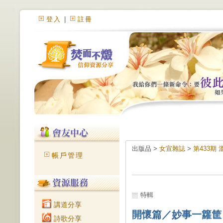
登入
|
註冊
出版品 >
女宣雜誌
>
第433期
帳戶管理
特輯
講道分享
開懷篇／妙事一籮筐
詩歌分享