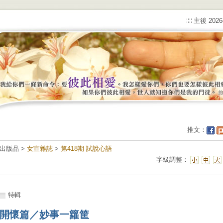
主後 202
推文：
出版品 >
女宣雜誌
>
第418期 試說心語
字級調整：
特輯
開懷篇／妙事一籮筐