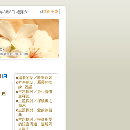
6年8月8日 禮拜六
編者的話／勝過血氣
幹事的話／屬靈的操
練─說話
主題探討／身心靈修
畫禪繞
主題探討／禪繞畫之
我思
主題探討／愛的練習
曲
主題探討／學會用愛
的語言溝通，遠離四
大殺手