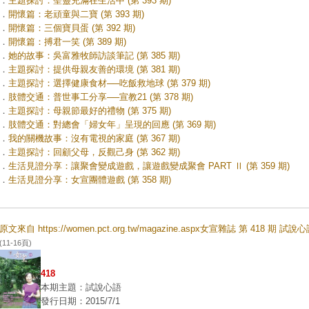
．
主題探討：聖靈充滿在生活中 (第 393 期)
．
開懷篇：老頑童與二寶 (第 393 期)
．
開懷篇：三個寶貝蛋 (第 392 期)
．
開懷篇：搏君一笑 (第 389 期)
．
她的故事：吳富雅牧師訪談筆記 (第 385 期)
．
主題探討：提供母親友善的環境 (第 381 期)
．
主題探討：選擇健康食材──吃飯救地球 (第 379 期)
．
肢體交通：普世事工分享──宣教21 (第 378 期)
．
主題探討：母親節最好的禮物 (第 375 期)
．
肢體交通：對總會「婦女年」呈現的回應 (第 369 期)
．
我的關機故事：沒有電視的家庭 (第 367 期)
．
主題探討：回顧父母，反觀己身 (第 362 期)
．
生活見證分享：讓聚會變成遊戲，讓遊戲變成聚會 PART Ⅱ (第 359 期)
．
生活見證分享：女宣團體遊戲 (第 358 期)
原文來自 https://women.pct.org.tw/magazine.aspx女宣雜誌 第 418 期 試說
(11-16頁)
418
本期主題：試說心語
發行日期：2015/7/1