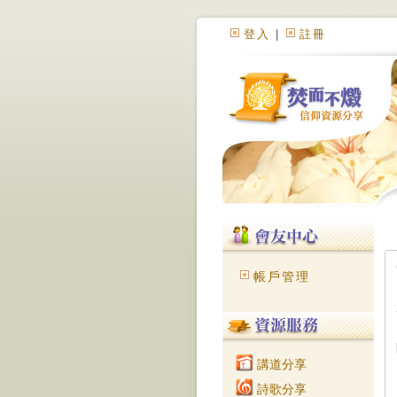
登入
|
註冊
帳戶管理
講道分享
詩歌分享