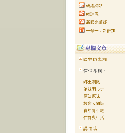
研經網站
經課表
新眼光讀經
一領一．新倍加
陳牧師專欄
信仰專欄：
鄉土關懷
姐妹開步走
原知原味
教會人物誌
青年青不輕
信仰與生活
講道稿