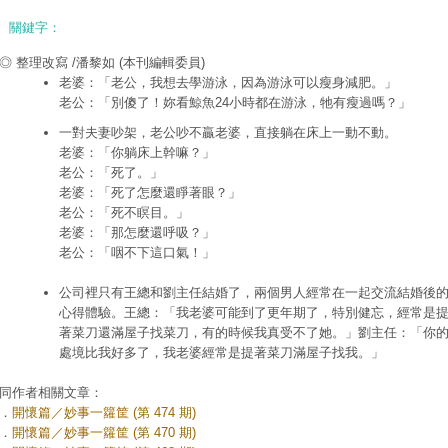
關鍵字：
◎ 整理改寫 /潘黎如
(本刊編輯委員)
老婆：「老公，我想去學游泳，因為游泳可以瘦身減肥。」
老公：「別傻了！妳看鯨魚24小時都在游泳，牠有瘦過嗎？」
一對夫妻吵架，老公吵不贏老婆，直接躺在床上一動不動。
老婆：「你躺床上幹嘛？」
老公：「死了。」
老婆：「死了怎麼還睜著眼？」
老公：「死不瞑目。」
老婆：「那怎麼還呼吸？」
老公：「咽不下這口氣！」
公司裡只有王總和劉主任結婚了，兩個男人經常在一起交流結婚後
心得體驗。王總：「我老婆可能到了更年期了，特別健忘，經常是
著菜刀還滿屋子找菜刀，有的時候我真受不了她。」劉主任：「你
處境比我好多了，我老婆經常是提著菜刀滿屋子找我。」
同作者相關文章：
．
開懷篇／妙事一籮筐 (第 474 期)
．
開懷篇／妙事一籮筐 (第 470 期)