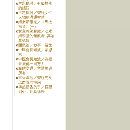
主題探討／有如蜂蜜
的話語
主題探討／聖經女性
人物的溝通智慧
婦女新眼光／〈馬太
福音〉(一)
女宣教師腳蹤／淡水
婦學堂的領航者--高哈
拿姑娘
開懷篇／妙事一籮筐
中區會長短波／蒙恩
六十
中區會長短波／為福
音廣傳一同努力
肢體交通／主愛勝過
所有
書香園地／聖經究竟
怎麼說同性戀
的
舉起禱告的手／從眼
提
到心，化為禱告
的