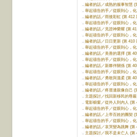
．
編者的話／成熟的服事智慧 (第 
．
舉起禱告的手／從眼到心，化為禱告
．
編者的話／雨後彩虹 (第 412 
．
舉起禱告的手／從眼到心，化為禱告
．
編者的話／見證神榮耀 (第 411
．
舉起禱告的手／從眼到心，化為禱告
．
編者的話／日日更新 (第 410 
．
舉起禱告的手／從眼到心，化為禱告
．
編者的話／美善的選擇 (第 409
．
舉起禱告的手／從眼到心，化為禱告
．
編者的話／新夥伴關係 (第 408
．
舉起禱告的手／從眼到心，化為禱告
．
編者的話／勇敢與溫柔 (第 407
．
舉起禱告的手／從眼到心，化為禱告
．
編者的話／疼厝邊親像自己 (第 
．
主題探討／找回新移民的尊嚴 (第
．
電影櫥窗／從外人到內人 (第 40
．
舉起禱告的手／從眼到心，化為禱告
．
編者的話／上帝百姓的團契 (第 
．
舉起禱告的手／從眼到心，化為禱告
．
編者的話／哀哭變為跳舞 (第 40
．
主題探討／我不是未亡人 (第 40