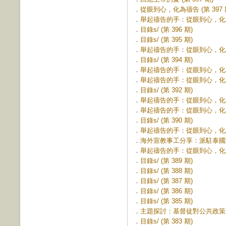
．
從眼到心，化為禱告 (第 397 
．
舉起禱告的手：從眼到心，化為禱告
．
目錄s/ (第 396 期)
．
目錄s/ (第 395 期)
．
舉起禱告的手：從眼到心，化為禱告
．
目錄s/ (第 394 期)
．
舉起禱告的手：從眼到心，化為禱告
．
舉起禱告的手：從眼到心，化為禱告
．
目錄s/ (第 392 期)
．
舉起禱告的手：從眼到心，化為禱告
．
舉起禱告的手：從眼到心，化為禱告
．
目錄s/ (第 390 期)
．
舉起禱告的手：從眼到心，化為禱告
．
海外宣教事工分享：派駐泰國宣教師
．
舉起禱告的手：從眼到心，化為禱告
．
目錄s/ (第 389 期)
．
目錄s/ (第 388 期)
．
目錄s/ (第 387 期)
．
目錄s/ (第 386 期)
．
目錄s/ (第 385 期)
．
主題探討：基督徒對公共政策的關
．
目錄s/ (第 383 期)