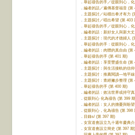
．
舉起禱告的手／從眼到心，化為禱告
．
編者的話／遍傳基督福音 (第 40
．
主題探討／站穩出拳才有力 (第 
．
主題探討／唱出希望 (第 403 
．
舉起禱告的手／從眼到心，化為禱告
．
編者的話：新好女人與新大丈夫 (
．
主題探討：現代的才德婦人 (第 
．
舉起禱告的手：從眼到心，化為禱告
．
編者的話：肉體的真自由 (第 40
．
舉起禱告的手 (第 401 期)
．
編者的話：享受豐盛生命 (第 40
．
主題探討：與生活接軌的信仰 (第
．
主題探討：推薦閱讀—地平線查經
．
主題探討：查經撇步整理 (第 40
．
舉起禱告的手 (第 400 期)
．
編者的話：效法世界或持守真理 (
．
從眼到心 化為禱告 (第 399 期
．
編者的話：女人的擔憂與盼望 (第
．
從眼到心，化為禱告 (第 398 
．
目錄s/ (第 397 期)
．
女宣道會設立九十週年慶典介紹 (
．
女宣道會設立簡史 (第 397 期
．
回應上帝的愛 (第 397 期)