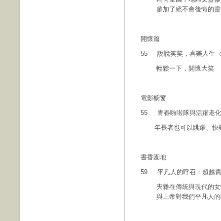
參加了絕不會後悔的靈
開懷篇
55 說說笑笑，喜樂人生 
輕鬆一下，開懷大笑
電影櫥窗
55 青春啦啦隊與活躍老化
年長者也可以跳躍、快
書香園地
59 平凡人的呼召：超越責
夾雜在傳統與現代的女
與上帝對我們平凡人的