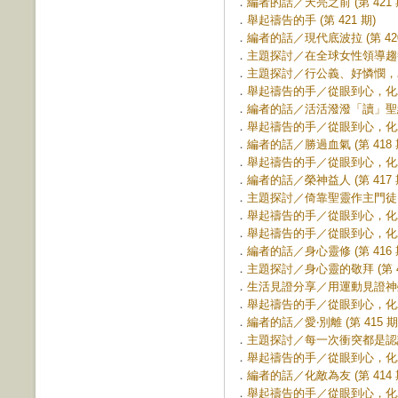
．
編者的話／天亮之前 (第 421 
．
舉起禱告的手 (第 421 期)
．
編者的話／現代底波拉 (第 420
．
主題探討／在全球女性領導趨勢中
．
主題探討／行公義、好憐憫，為青
．
舉起禱告的手／從眼到心，化為禱告
．
編者的話／活活潑潑「讀」聖經 (
．
舉起禱告的手／從眼到心，化為禱告
．
編者的話／勝過血氣 (第 418 
．
舉起禱告的手／從眼到心，化為禱告
．
編者的話／榮神益人 (第 417 
．
主題探討／倚靠聖靈作主門徒 (第
．
舉起禱告的手／從眼到心，化為禱告
．
舉起禱告的手／從眼到心，化為禱告
．
編者的話／身心靈修 (第 416 
．
主題探討／身心靈的敬拜 (第 41
．
生活見證分享／用運動見證神榮耀 
．
舉起禱告的手／從眼到心，化為禱告
．
編者的話／愛‧別離 (第 415 期
．
主題探討／每一次衝突都是認識自
．
舉起禱告的手／從眼到心，化為禱告
．
編者的話／化敵為友 (第 414 
．
舉起禱告的手／從眼到心，化為禱告