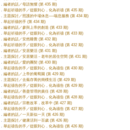
．
編者的話／母語無懼 (第 435 期)
．
舉起祈禱的手／從眼到心，化為祈禱 (第 435 期)
．
主題探討／照護的中場休息──喘息服務 (第 434 期)
．
舉起祈禱的手 (第 434 期)
．
編者的話／參與上帝的創造 (第 433 期)
．
舉起祈禱的手／從眼到心，化為祈禱 (第 433 期)
．
編者的話／安然睡覺 (第 432 期)
．
舉起祈禱的手／從眼到心，化為祈禱 (第 432 期)
．
編者的話／安居樂活 (第 431 期)
．
主題探討／安居樂活－老年的居住空間 (第 431 期)
．
編者的話／愛的團契 (第 430 期)
．
舉起禱告的手／從眼到心，化為禱告 (第 430 期)
．
編者的話／上帝的葡萄園 (第 429 期)
．
主題探討／去蕪存菁的簡樸生活 (第 429 期)
．
舉起禱告的手／從眼到心，化為禱告 (第 429 期)
．
編者的話／善盡管理的責任 (第 428 期)
．
舉起禱告的手／從眼到心，化為禱告 (第 428 期)
．
編者的話／宗教改革，改革中 (第 427 期)
．
舉起禱告的手／從眼到心，化為禱告 (第 427 期)
．
編者的話／一天新似一天 (第 426 期)
．
主題探討／健康活到一百歲 (第 426 期)
．
舉起禱告的手／從眼到心，化為禱告 (第 426 期)