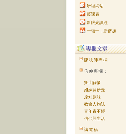
研經網站
經課表
新眼光讀經
一領一．新倍加
陳牧師專欄
信仰專欄：
鄉土關懷
姐妹開步走
原知原味
教會人物誌
青年青不輕
信仰與生活
講道稿