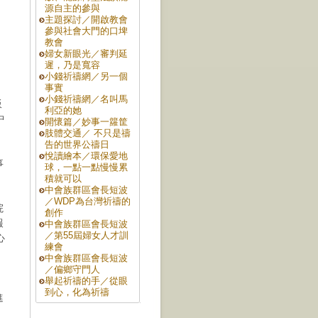
源自主的參與
主題探討／開啟教會
參與社會大門的口埤
教會
婦女新眼光／審判延
遲，乃是寬容
小錢祈禱網／另一個
事實
小錢祈禱網／名叫馬
飯
利亞的她
中
開懷篇／妙事一籮筐
肢體交通／ 不只是禱
告的世界公禱日
、
悅讀繪本／環保愛地
事
球，一點一點慢慢累
積就可以
中會族群區會長短波
／WDP為台灣祈禱的
院
創作
報
中會族群區會長短波
／第55屆婦女人才訓
心
練會
中會族群區會長短波
／偏鄉守門人
舉起祈禱的手／從眼
到心，化為祈禱
進