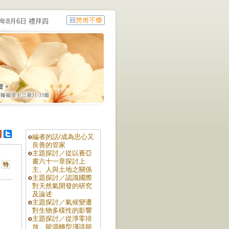
6年8月6日 禮拜四
編者的話/成為忠心又
良善的管家
主題探討／從以賽亞
書六十一章探討上
主、人與土地之關係
主題探討／認識國際
對天然氣開發的研究
及論述
主題探討／氣候變遷
對生物多樣性的影響
主題探討／從淨零排
放、能源轉型淺談能