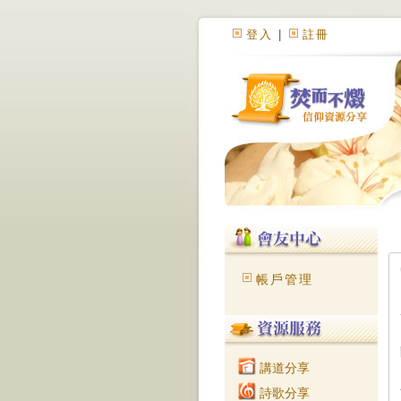
登入
|
註冊
帳戶管理
講道分享
詩歌分享