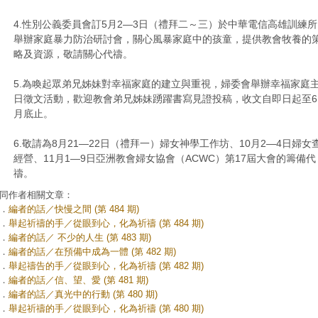
4.性別公義委員會訂5月2—3日（禮拜二～三）於中華電信高雄訓練所
舉辦家庭暴力防治研討會，關心風暴家庭中的孩童，提供教會牧養的
略及
資源，敬請關心代禱。
5.為喚起眾弟兄姊妹對幸福家庭的建立與重視，婦委會舉辦幸福家庭
日徵文活動，歡迎教會弟兄姊妹踴躍書寫見證投稿，收文自即日起至6
月底止。
6.敬請為8月21—22日（禮拜一）婦女神學工作坊、10月2—4日婦女
經營、11月1—9日亞洲教會婦女協會（ACWC）第17屆大會的籌備代
禱。
同作者相關文章：
．
編者的話／快慢之間 (第 484 期)
．
舉起祈禱的手／從眼到心，化為祈禱 (第 484 期)
．
編者的話／ 不少的人生 (第 483 期)
．
編者的話／在預備中成為一體 (第 482 期)
．
舉起禱告的手／從眼到心，化為祈禱 (第 482 期)
．
編者的話／信、望、愛 (第 481 期)
．
編者的話／真光中的行動 (第 480 期)
．
舉起祈禱的手／從眼到心，化為祈禱 (第 480 期)