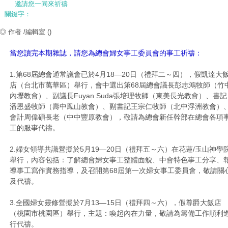
邀請您一同來祈禱
關鍵字：
◎ 作者 /編輯室
()
當您讀完本期雜誌，請您為總會婦女事工委員會的事工祈禱：
1.第68屆總會通常議會已於4月18—20日（禮拜二～四），假凱達大
店（台北市萬華區）舉行，會中選出第68屆總會議長彭志鴻牧師（竹
內
壢教會）、副議長Fuyan Suda張培理牧師（東美長光教會）、書記
潘恩盛牧師（壽中鳳山教會）、副書記王宗仁牧師（北中浮洲教會）
會計周
偉碩長老（中中豐原教會），敬請為總會新任幹部在總會各項
工的服事代禱。
2.婦女領導共識營擬於5月19—20日（禮拜五
～
六）在花蓮/玉山神學
舉行，內容包括：了解總會婦女事工整體面貌、中會特色事工分享、
導事工寫作實務指導，及召開第68屆第一次婦女事工委員會，敬請關
及代禱。
3.全國婦女靈修營擬於7月13—15日（禮拜四～六），假尊爵大飯店
（桃園市桃園區）舉行，主題：喚起內在力量，敬請為籌備工作順利
行代禱。