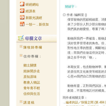
研經網站
關鍵字：
經課表
◎ 作者 /編輯室
()
新眼光讀經
僅管寵物的照顧精細度、消
一領一．新倍加
表了少部分人對少部分動物
我們真的都愛惜、尊重了嗎
動物與我們一齊被造，動物
演好世界管理者的角色。但
陳牧師專欄
對性地主導的態度，獨斷地
境；而我們在做這些決定時
信仰專欄：
操之在手中的「物」。
鄉土關懷
本期女宣，包含動物神學、
姐妹開步走
於原住民文化衝突等精彩的
心意vs我們自己對動物的想
原知原味
教會人物誌
動物有靈，正對我們訴說，牠
青年青不輕
創造，不濫用祂託付的權責
信仰與生活
同作者相關文章：
講道稿
．
編者的話／快慢之間 (第 484 