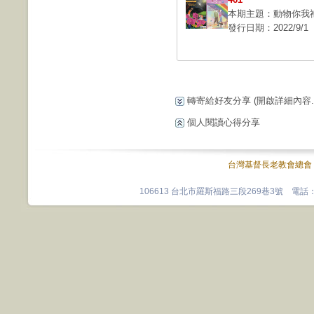
本期主題：動物你我
發行日期：2022/9/1
轉寄給好友分享
(開啟詳細內容...
個人閱讀心得分享
台灣基督長老教會總會
106613 台北市羅斯福路三段269巷3號 電話：0