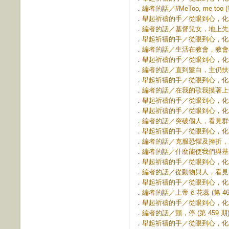
．
編者的話／#MeToo, me too (
．
舉起祈禱的手／從眼到心，化為祈禱
．
編者的話／基督兒女，地上先聲 (
．
舉起祈禱的手／從眼到心，化為祈禱
．
編者的話／生活在教會，教會在生活
．
舉起祈禱的手／從眼到心，化為祈禱
．
編者的話／直到髮白，主仍扶持 (
．
舉起祈禱的手／從眼到心，化為祈禱
．
編者的話／在我的歌我摸著上帝 (
．
舉起祈禱的手／從眼到心，化為祈禱
．
舉起祈禱的手／從眼到心，化為祈禱
．
編者的話／突破個人，看見群體；
．
舉起祈禱的手／從眼到心，化為祈禱
．
編者的話／克服恐懼及挫折，正面
．
編者的話／什麼能使我們與基督的
．
舉起祈禱的手／從眼到心，化為祈禱
．
編者的話／從動物與人，看見自己
．
舉起祈禱的手／從眼到心，化為祈禱
．
編者的話／上帝 ê 花蕊 (第 46
．
舉起祈禱的手／從眼到心，化為祈禱
．
編者的話／顫，停 (第 459 期
．
舉起祈禱的手／從眼到心，化為祈禱