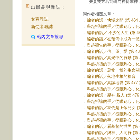
夫妻雙方若能轉向神倚靠神
出版品與雜誌：
同作者相關文章：
女宣雜誌
．
編者的話／快慢之間 (第 484 
新使者雜誌
．
舉起祈禱的手／從眼到心，化為祈禱
．
編者的話／ 不少的人生 (第 48
站內文章搜尋
．
編者的話／在預備中成為一體 (第
．
舉起禱告的手／從眼到心，化為祈禱
．
編者的話／信、望、愛 (第 481
．
編者的話／真光中的行動 (第 48
．
舉起祈禱的手／從眼到心，化為祈禱
．
編者的話／萬物一體的生命關係 (
．
編者的話／落地生根的福音 (第
．
編者的話／真誠地愛 (第 477 
．
舉起祈禱的手／從眼到心，化為祈禱
．
編者的話／親神 親人 (第 476 
．
舉起祈禱的手／從眼到心，化為祈禱
．
編者的話／我們是上帝兒女 (第 
．
舉起祈禱的手／從眼到心，化為祈禱
．
舉起祈禱的手／從眼到心，化為祈禱
．
編者的話／看基督的世界 (第 47
．
編者的話／與神、人同行 (第 47
．
舉起祈禱的手／從眼到心，化為祈禱