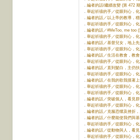
．
編者的話/繼續改變 (第 472 期
．
舉起祈禱的手／從眼到心，化為祈禱
．
編者的話／以上帝的教導，穩行向
．
舉起祈禱的手／從眼到心，化為祈禱
．
編者的話／#MeToo, me too (
．
舉起祈禱的手／從眼到心，化為祈禱
．
編者的話／基督兒女，地上先聲 (
．
舉起祈禱的手／從眼到心，化為祈禱
．
編者的話／生活在教會，教會在生活
．
舉起祈禱的手／從眼到心，化為祈禱
．
編者的話／直到髮白，主仍扶持 (
．
舉起祈禱的手／從眼到心，化為祈禱
．
編者的話／在我的歌我摸著上帝 (
．
舉起祈禱的手／從眼到心，化為祈禱
．
舉起祈禱的手／從眼到心，化為祈禱
．
編者的話／突破個人，看見群體；
．
舉起祈禱的手／從眼到心，化為祈禱
．
編者的話／克服恐懼及挫折，正面
．
編者的話／什麼能使我們與基督的
．
舉起祈禱的手／從眼到心，化為祈禱
．
編者的話／從動物與人，看見自己
．
舉起祈禱的手／從眼到心，化為祈禱