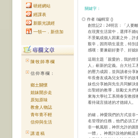
研經網站
關鍵字：
經課表
◎ 作者 /編輯室
()
新眼光讀經
創世記2：24明言：「人要
一領一．新倍加
在現實生活當中，選擇不婚
不景氣或個人因素之外，許
艱辛，因而萌生退意，特別
感嘆：要兼顧好妻子、好媳
這期主題「親愛的，我的燈
陳牧師專欄
人」嶄新的定義。台大社工
的壓力成因，並與讀者分享
信仰專欄：
年長會友成為兒女幫手的故
妹也分享她與先生共同解決
鄉土關懷
出聖經的教導，鼓勵丈夫們
姐妹開步走
東海大學社工系簡春安教授
原知原味
看待箴言描述的才德婦人。
教會人物誌
青年青不輕
的確，神愛我們的方式並非
名管理的任務，他們必須工
信仰與生活
非一帆風順，神所允許的困
講道稿
一體」。神應許說祂的軛是