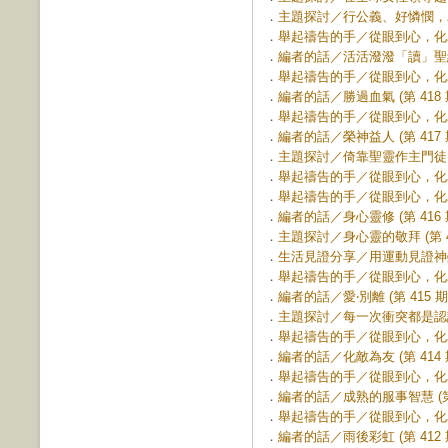
．
主題探討／行公義、好憐憫，為青
．
舉起禱告的手／從眼到心，化為禱告
．
編者的話／活活潑潑「讀」聖經 (
．
舉起禱告的手／從眼到心，化為禱告
．
編者的話／勝過血氣 (第 418 
．
舉起禱告的手／從眼到心，化為禱告
．
編者的話／榮神益人 (第 417 
．
主題探討／倚靠聖靈作主門徒 (第
．
舉起禱告的手／從眼到心，化為禱告
．
舉起禱告的手／從眼到心，化為禱告
．
編者的話／身心靈修 (第 416 
．
主題探討／身心靈的敬拜 (第 41
．
生活見證分享／用運動見證神榮耀 
．
舉起禱告的手／從眼到心，化為禱告
．
編者的話／愛‧別離 (第 415 期
．
主題探討／每一次衝突都是認識自
．
舉起禱告的手／從眼到心，化為禱告
．
編者的話／化敵為友 (第 414 
．
舉起禱告的手／從眼到心，化為禱告
．
編者的話／成熟的服事智慧 (第 
．
舉起禱告的手／從眼到心，化為禱告
．
編者的話／雨後彩虹 (第 412 