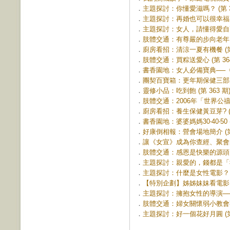
．
主題探討：你懂愛滋嗎？ (第 36
．
主題探討：再婚也可以很幸福 (第
．
主題探討：女人，請懂得愛自己 (
．
肢體交通：有尊嚴的步向老年 (第
．
廚房看招：清涼一夏有機餐 (第 
．
肢體交通：買粽送愛心 (第 364
．
書香園地：女人必備寶典──《女
．
團契百寶箱：更年期保健三部曲--
．
靈修小品：吃到飽 (第 363 期
．
肢體交通：2006年「世界公禱日
．
廚房看招：養生保健黃豆芽? (第 
．
書香園地：婆婆媽媽30‧40‧50 (
．
好康倒相報：營會場地簡介 (第 
．
讓《女宣》成為你查經、聚會的好
．
肢體交通：感恩是快樂的源頭 (第
．
主題探討：親愛的，錢都是「我們
．
主題探討：什麼是女性電影？ (第
．
【特別企劃】姊姊妹妹看電影：免
．
主題探討：擁抱女性的導演──簡偉
．
肢體交通：婦女關懷弱小教會事工
．
主題探討：好一個花好月圓 (第 