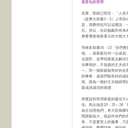
基督化的管理
其實，聖經已明言：「人若
（提摩太前書3：5）上帝
是，我覺得也可以這麼說：
石。所以，在此勉勵所有身
務要勇敢地靠著主的大能大
哥林多前書16：13「你們
強。」當家庭任何一位成員
去面對，並帶領家庭去解決
決事情的，不負責的丈夫或
一。而一個家庭能有好的名
的事奉，成員們能有好的成
焉。因為一個好丈夫能經營
庭成員成功的基礎。
再要說到管理家庭的最佳方
佳。馬太福音20：25～2
為主治理他們，有大臣操權
間誰願為大，就必作你們的
來，不是要受人的服事，乃
做頭的，要帶頭做，做頭的