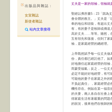
丈夫是一家的領袖，領袖就
出版品與雜誌：
聖經以弗所書5：23「因為
女宣雜誌
會全體的救主。」丈夫是「
新使者雜誌
奉的地位和頭銜，有超出丈
有，有的妻子是牧師或傳道
站內文章搜尋
高於丈夫……等等。雖然，
互有領先和落後，但到了家
袖，是家庭經營的總經理。
上帝既然賦予每一位丈夫做
份，責任都已經託他了。如
好地擔任起家庭經營的領袖
而蒙受福氣；反之，一位丈
必定不能好好地經營，有可
可能他的妻子在家庭之外的
不負起責任」，家庭經營必
機性存在。例如在某一福音
的夫妻，兩人各自在社會上
得家庭生活有著嚴重的問題
的狀況，後來他們在牧師的