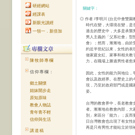
研經網站
關鍵字：
經課表
◎ 作者 /李明川
(台北中會雙園
新眼光讀經
時代在變，大環境在變，是
一領一．新倍加
過去的歷史中，大多是承襲
男人主義的「父系社會」型
會）；然而，漸漸地，由於
約近半世紀以來，女性的表
做家庭女紅、家事和相夫教
陳牧師專欄
力，在職場上勝過男性者愈
信仰專欄：
因此，女性的能力與地位，
會以及政經界。在歷史上的
鄉土關懷
現，乃至於政府部門或是國
姐妹開步走
姿。
原知原味
台灣的教會界中，長老教會
教會人物誌
者。漸漸地在教會內部，大
青年青不輕
別」來區分「能力」；反而
信仰與生活
日台灣教會也出現了有女性
再是只有男性才能站立於領
講道稿