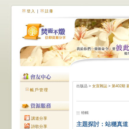
登入
|
註冊
出版品 >
女宣雜誌
>
第402期
帳戶管理
特輯
講道分享
主題探討：站穩真道
詩歌分享