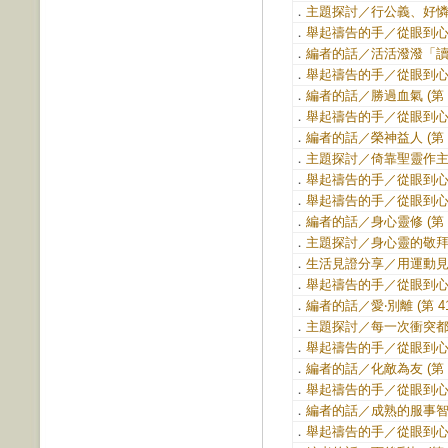
．
主題探討／行公義、好憐憫，
．
舉起禱告的手／從眼到心，化
．
編者的話／活活潑潑「讀」聖
．
舉起禱告的手／從眼到心，化
．
編者的話／勝過血氣 (第 4
．
舉起禱告的手／從眼到心，化
．
編者的話／榮神益人 (第 4
．
主題探討／倚靠聖靈作主門徒
．
舉起禱告的手／從眼到心，化
．
舉起禱告的手／從眼到心，化
．
編者的話／身心靈修 (第 4
．
主題探討／身心靈的敬拜 (第
．
生活見證分享／用運動見證神
．
舉起禱告的手／從眼到心，化
．
編者的話／愛‧別離 (第 41
．
主題探討／每一次衝突都是認
．
舉起禱告的手／從眼到心，化
．
編者的話／化敵為友 (第 4
．
舉起禱告的手／從眼到心，化
．
編者的話／成熟的服事智慧 (
．
舉起禱告的手／從眼到心，化