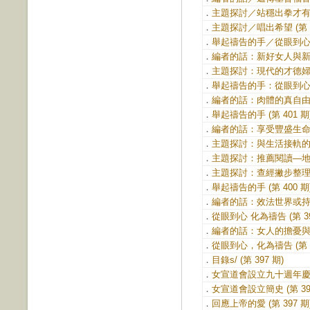
．
主題探討／站穩出拳才有力 (
．
主題探討／唱出希望 (第 4
．
舉起禱告的手／從眼到心，化
．
編者的話：新好女人與新大丈
．
主題探討：現代的才德婦人 (
．
舉起禱告的手：從眼到心，化
．
編者的話：肉體的真自由 (第
．
舉起禱告的手 (第 401 期
．
編者的話：享受豐盛生命 (第
．
主題探討：與生活接軌的信仰
．
主題探討：推薦閱讀—地平線
．
主題探討：查經撇步整理 (第
．
舉起禱告的手 (第 400 期
．
編者的話：效法世界或持守真
．
從眼到心 化為禱告 (第 39
．
編者的話：女人的擔憂與盼望
．
從眼到心，化為禱告 (第 3
．
目錄s/ (第 397 期)
．
女宣道會設立九十週年慶典介
．
女宣道會設立簡史 (第 39
．
回應上帝的愛 (第 397 期