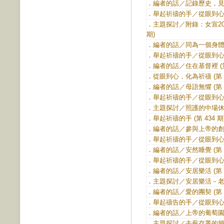
．
編者的話／記錄歷史，見證信
．
舉起祈禱的手／從眼到心，化
．
主題探討／附錄：女宣2009
期)
．
編者的話／同為一個身體 (第
．
舉起祈禱的手／從眼到心，化
．
編者的話／住在基督裡 (第 
．
從眼到心，化為祈禱 (第 4
．
編者的話／母語無懼 (第 4
．
舉起祈禱的手／從眼到心，化
．
主題探討／照護的中場休息─
．
舉起祈禱的手 (第 434 期
．
編者的話／參與上帝的創造 (
．
舉起祈禱的手／從眼到心，化
．
編者的話／安然睡覺 (第 4
．
舉起祈禱的手／從眼到心，化
．
編者的話／安居樂活 (第 4
．
主題探討／安居樂活－老年的
．
編者的話／愛的團契 (第 4
．
舉起禱告的手／從眼到心，化
．
編者的話／上帝的葡萄園 (第
．
主題探討／去蕪存菁的簡樸生