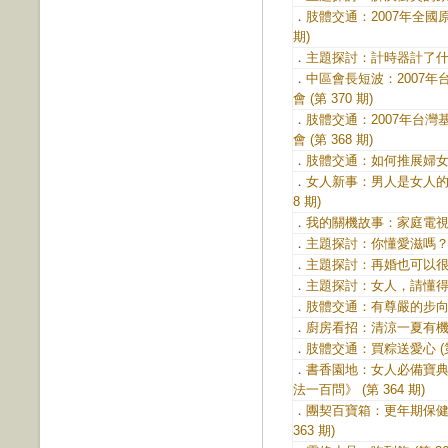
．
肢體交通：2007年全國原
期)
．
主題探討：計時器計了什麼時
．
中區會長短波：2007
會 (第 370 期)
．
肢體交通：2007年台
會 (第 368 期)
．
肢體交通：如何推展婦女團契
．
女人新事：男人是女人的頭
8 期)
．
我的關機故事：家庭電視觀賞
．
主題探討：你懂愛滋嗎？ (第
．
主題探討：再婚也可以很幸福
．
主題探討：女人，請懂得愛自
．
肢體交通：有尊嚴的步向老年
．
廚房看招：清涼一夏有機餐 (
．
肢體交通：買粽送愛心 (第 
．
書香園地：女人必備寶典
法一百問》 (第 364 期)
．
團契百寶箱：更年期保健三
363 期)