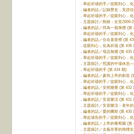
．
舉起祈禱的手／從眼到心，化為祈禱
．
編者的話／記錄歷史，見證信仰 (
．
舉起祈禱的手／從眼到心，化為祈禱
．
主題探討／附錄：女宣2009-20
．
編者的話／同為一個身體 (第 43
．
舉起祈禱的手／從眼到心，化為祈禱
．
編者的話／住在基督裡 (第 436
．
從眼到心，化為祈禱 (第 436 
．
編者的話／母語無懼 (第 435 
．
舉起祈禱的手／從眼到心，化為祈禱
．
主題探討／照護的中場休息──喘息
．
舉起祈禱的手 (第 434 期)
．
編者的話／參與上帝的創造 (第 
．
舉起祈禱的手／從眼到心，化為祈禱
．
編者的話／安然睡覺 (第 432 
．
舉起祈禱的手／從眼到心，化為祈禱
．
編者的話／安居樂活 (第 431 
．
主題探討／安居樂活－老年的居住
．
編者的話／愛的團契 (第 430 
．
舉起禱告的手／從眼到心，化為禱告
．
編者的話／上帝的葡萄園 (第 42
．
主題探討／去蕪存菁的簡樸生活 (