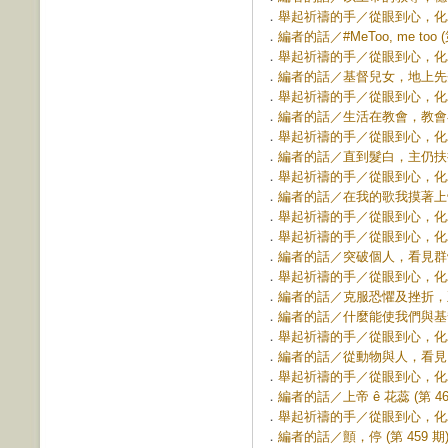
．
舉起祈禱的手／從眼到心，化為祈禱
．
編者的話／#MeToo, me too (
．
舉起祈禱的手／從眼到心，化為祈禱
．
編者的話／基督兒女，地上先聲 (
．
舉起祈禱的手／從眼到心，化為祈禱
．
編者的話／生活在教會，教會在生活
．
舉起祈禱的手／從眼到心，化為祈禱
．
編者的話／直到髮白，主仍扶持 (
．
舉起祈禱的手／從眼到心，化為祈禱
．
編者的話／在我的歌我摸著上帝 (
．
舉起祈禱的手／從眼到心，化為祈禱
．
舉起祈禱的手／從眼到心，化為祈禱
．
編者的話／突破個人，看見群體；
．
舉起祈禱的手／從眼到心，化為祈禱
．
編者的話／克服恐懼及挫折，正面
．
編者的話／什麼能使我們與基督的
．
舉起祈禱的手／從眼到心，化為祈禱
．
編者的話／從動物與人，看見自己
．
舉起祈禱的手／從眼到心，化為祈禱
．
編者的話／上帝 ê 花蕊 (第 46
．
舉起祈禱的手／從眼到心，化為祈禱
．
編者的話／顫，停 (第 459 期