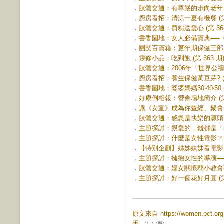
．
肢體交通：有尊嚴的步向老年 (第
．
廚房看招：清涼一夏有機餐 (第 
．
肢體交通：買粽送愛心 (第 364
．
書香園地：女人必備寶典──《女
．
團契百寶箱：更年期保健三部曲--
．
靈修小品：吃到飽 (第 363 期
．
肢體交通：2006年「世界公禱日
．
廚房看招：養生保健黃豆芽? (第 
．
書香園地：婆婆媽媽30‧40‧50 (
．
好康倒相報：營會場地簡介 (第 
．
讓《女宣》成為你查經、聚會的好
．
肢體交通：感恩是快樂的源頭 (第
．
主題探討：親愛的，錢都是「我們
．
主題探討：什麼是女性電影？ (第
．
【特別企劃】姊姊妹妹看電影：免
．
主題探討：擁抱女性的導演──簡偉
．
肢體交通：婦女關懷弱小教會事工
．
主題探討：好一個花好月圓 (第 
原文來自 https://women.pct.
手