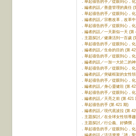
．
舉起禱告的手／從眼到心，化為禱告
．
編者的話／善盡管理的責任 (第 
．
舉起禱告的手／從眼到心，化為禱告
．
編者的話／宗教改革，改革中 (第
．
舉起禱告的手／從眼到心，化為禱告
．
編者的話／一天新似一天 (第 42
．
主題探討／健康活到一百歲 (第 
．
舉起禱告的手／從眼到心，化為禱告
．
編者的話／生命的目的 (第 425
．
舉起禱告的手／從眼到心，化為禱告
．
編者的話／一加一大於二的神蹟 (
．
舉起禱告的手／從眼到心，化為禱告
．
編者的話／突破框架的女性領導 (
．
舉起禱告的手／從眼到心，化為禱告
．
編者的話／身心靈健壯 (第 422
．
舉起禱告的手／從眼到心，化為禱告
．
編者的話／天亮之前 (第 421 
．
舉起禱告的手 (第 421 期)
．
編者的話／現代底波拉 (第 420
．
主題探討／在全球女性領導趨勢中
．
主題探討／行公義、好憐憫，為青
．
舉起禱告的手／從眼到心，化為禱告
．
編者的話／活活潑潑「讀」聖經 (