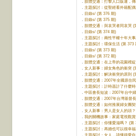
．
肢體交通：打擊人口販運，傳承基
．
主題探討：從聖經看外籍配偶 (第
．
目錄s/ (第 376 期)
．
目錄s/ (第 375 期)
．
肢體交通：與哀哭者同哀哭 (第 
．
目錄s/ (第 374 期)
．
主題探討：兩性平權十年大事紀 (
．
主題探討：環保生活 (第 373 
．
目錄s/ (第 373 期)
．
目錄s/ (第 372 期)
．
肢體交通：在上帝的花園裡綻放原
．
女人新事：婦女角色的衝突 (第 
．
主題探討：解決衝突的原則 (第 
．
肢體交通：2007年全國原住民婦
．
主題探討：計時器計了什麼時 (第
．
中區會長短波：2007年台中婦
．
肢體交通：2007年台灣基督長
．
肢體交通：如何推展婦女團契 (第
．
女人新事：男人是女人的頭？女人
．
我的關機故事：家庭電視觀賞體檢表
．
主題探討：你懂愛滋嗎？ (第 36
．
主題探討：再婚也可以很幸福 (第
．
主題探討：女人，請懂得愛自己 (