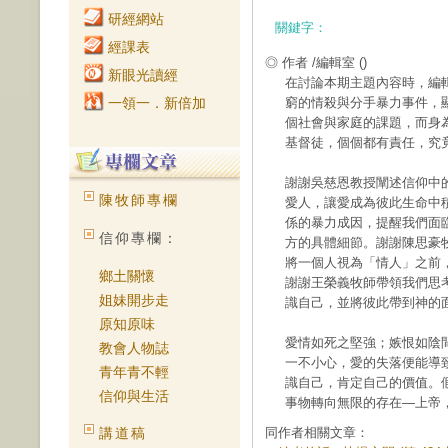
研經網站
關鍵字：
經課表
◎ 作者 /編輯室
()
新眼光讀經
在討論本期主題內容時，編
一領一．新倍加
窮的情殺與分手暴力事件，
個社會與家庭的課題，而身
基督徒，個個都有責任，究
謝謝吳慈恩教授闡述信仰中的
陳牧師專欄
愛人，讓愛成為彼此生命中
係的暴力成因，提醒我們面
信仰專欄：
方的具體細節。謝謝陳思豪
將一個人視為「情人」之前
鄉土關懷
謝謝王榮義牧師帶領我們思
姐妹開步走
識自己，並將彼此帶到神的
原知原味
愛情如死之堅強；嫉恨如陰
教會人物誌
一不小心，愛的失落便能導
青年青不輕
識自己，肯定自己的價值。
信仰與生活
事物轉向無限的存在—上帝
講道稿
同作者相關文章：