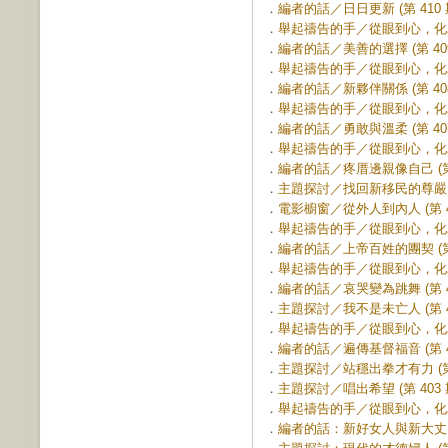
．
編者的話／日日更新 (第 410 
．
舉起禱告的手／從眼到心，化為禱告
．
編者的話／美善的選擇 (第 409
．
舉起禱告的手／從眼到心，化為禱告
．
編者的話／新夥伴關係 (第 408
．
舉起禱告的手／從眼到心，化為禱告
．
編者的話／勇敢與溫柔 (第 407
．
舉起禱告的手／從眼到心，化為禱告
．
編者的話／疼厝邊親像自己 (第 
．
主題探討／找回新移民的尊嚴 (第
．
電影櫥窗／從外人到內人 (第 40
．
舉起禱告的手／從眼到心，化為禱告
．
編者的話／上帝百姓的團契 (第 
．
舉起禱告的手／從眼到心，化為禱告
．
編者的話／哀哭變為跳舞 (第 40
．
主題探討／我不是未亡人 (第 40
．
舉起禱告的手／從眼到心，化為禱告
．
編者的話／遍傳基督福音 (第 40
．
主題探討／站穩出拳才有力 (第 
．
主題探討／唱出希望 (第 403 
．
舉起禱告的手／從眼到心，化為禱告
．
編者的話：新好女人與新大丈夫 (