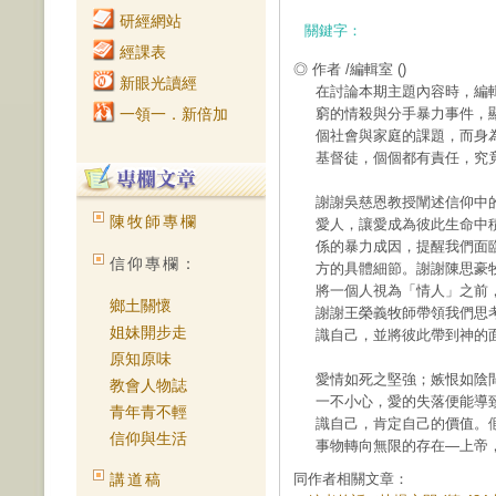
研經網站
關鍵字：
經課表
◎ 作者 /編輯室
()
新眼光讀經
在討論本期主題內容時，編
一領一．新倍加
窮的情殺與分手暴力事件，
個社會與家庭的課題，而身
基督徒，個個都有責任，究
謝謝吳慈恩教授闡述信仰中的
陳牧師專欄
愛人，讓愛成為彼此生命中
係的暴力成因，提醒我們面
信仰專欄：
方的具體細節。謝謝陳思豪
將一個人視為「情人」之前
鄉土關懷
謝謝王榮義牧師帶領我們思
姐妹開步走
識自己，並將彼此帶到神的
原知原味
愛情如死之堅強；嫉恨如陰
教會人物誌
一不小心，愛的失落便能導
青年青不輕
識自己，肯定自己的價值。
信仰與生活
事物轉向無限的存在—上帝
講道稿
同作者相關文章：