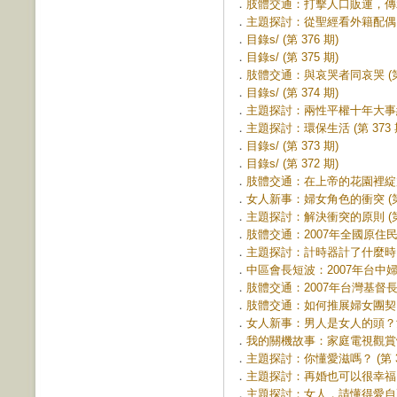
．
肢體交通：打擊人口販運，傳承基
．
主題探討：從聖經看外籍配偶 (第
．
目錄s/ (第 376 期)
．
目錄s/ (第 375 期)
．
肢體交通：與哀哭者同哀哭 (第 
．
目錄s/ (第 374 期)
．
主題探討：兩性平權十年大事紀 (
．
主題探討：環保生活 (第 373 
．
目錄s/ (第 373 期)
．
目錄s/ (第 372 期)
．
肢體交通：在上帝的花園裡綻放原
．
女人新事：婦女角色的衝突 (第 
．
主題探討：解決衝突的原則 (第 
．
肢體交通：2007年全國原住民婦
．
主題探討：計時器計了什麼時 (第
．
中區會長短波：2007年台中婦
．
肢體交通：2007年台灣基督長
．
肢體交通：如何推展婦女團契 (第
．
女人新事：男人是女人的頭？女人
．
我的關機故事：家庭電視觀賞體檢表
．
主題探討：你懂愛滋嗎？ (第 36
．
主題探討：再婚也可以很幸福 (第
．
主題探討：女人，請懂得愛自己 (