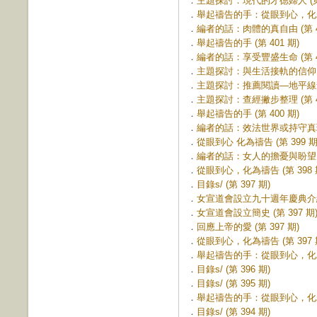
．
主題探討：現代的才德婦人 (第 
．
舉起禱告的手：從眼到心，化為禱告
．
編者的話：肉體的真自由 (第 40
．
舉起禱告的手 (第 401 期)
．
編者的話：享受豐盛生命 (第 40
．
主題探討：與生活接軌的信仰 (第
．
主題探討：推薦閱讀—地平線查經
．
主題探討：查經撇步整理 (第 40
．
舉起禱告的手 (第 400 期)
．
編者的話：效法世界或持守真理 (
．
從眼到心 化為禱告 (第 399 期
．
編者的話：女人的擔憂與盼望 (第
．
從眼到心，化為禱告 (第 398 
．
目錄s/ (第 397 期)
．
女宣道會設立九十週年慶典介紹 (
．
女宣道會設立簡史 (第 397 期
．
回應上帝的愛 (第 397 期)
．
從眼到心，化為禱告 (第 397 
．
舉起禱告的手：從眼到心，化為禱告
．
目錄s/ (第 396 期)
．
目錄s/ (第 395 期)
．
舉起禱告的手：從眼到心，化為禱告
．
目錄s/ (第 394 期)