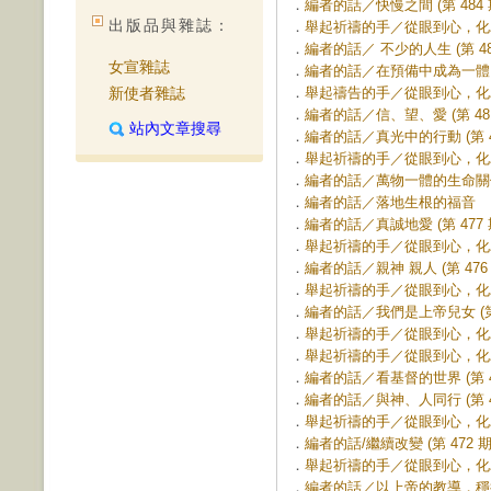
．
編者的話／快慢之間 (第 484 
出版品與雜誌：
．
舉起祈禱的手／從眼到心，化為祈禱
．
編者的話／ 不少的人生 (第 48
女宣雜誌
．
編者的話／在預備中成為一體 (第
新使者雜誌
．
舉起禱告的手／從眼到心，化為祈禱
．
編者的話／信、望、愛 (第 481
站內文章搜尋
．
編者的話／真光中的行動 (第 48
．
舉起祈禱的手／從眼到心，化為祈禱
．
編者的話／萬物一體的生命關係 (
．
編者的話／落地生根的福音 (第
．
編者的話／真誠地愛 (第 477 
．
舉起祈禱的手／從眼到心，化為祈禱
．
編者的話／親神 親人 (第 476 
．
舉起祈禱的手／從眼到心，化為祈禱
．
編者的話／我們是上帝兒女 (第 
．
舉起祈禱的手／從眼到心，化為祈禱
．
舉起祈禱的手／從眼到心，化為祈禱
．
編者的話／看基督的世界 (第 47
．
編者的話／與神、人同行 (第 47
．
舉起祈禱的手／從眼到心，化為祈禱
．
編者的話/繼續改變 (第 472 期
．
舉起祈禱的手／從眼到心，化為祈禱
．
編者的話／以上帝的教導，穩行向