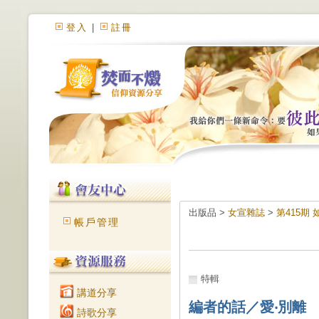
登入
|
註冊
出版品 >
女宣雜誌
>
第415期
帳戶管理
特輯
講道分享
編者的話／愛‧別離
詩歌分享