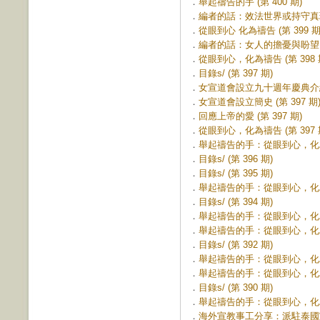
．
舉起禱告的手 (第 400 期)
．
編者的話：效法世界或持守真理 (
．
從眼到心 化為禱告 (第 399 期
．
編者的話：女人的擔憂與盼望 (第
．
從眼到心，化為禱告 (第 398 
．
目錄s/ (第 397 期)
．
女宣道會設立九十週年慶典介紹 (
．
女宣道會設立簡史 (第 397 期
．
回應上帝的愛 (第 397 期)
．
從眼到心，化為禱告 (第 397 
．
舉起禱告的手：從眼到心，化為禱告
．
目錄s/ (第 396 期)
．
目錄s/ (第 395 期)
．
舉起禱告的手：從眼到心，化為禱告
．
目錄s/ (第 394 期)
．
舉起禱告的手：從眼到心，化為禱告
．
舉起禱告的手：從眼到心，化為禱告
．
目錄s/ (第 392 期)
．
舉起禱告的手：從眼到心，化為禱告
．
舉起禱告的手：從眼到心，化為禱告
．
目錄s/ (第 390 期)
．
舉起禱告的手：從眼到心，化為禱告
．
海外宣教事工分享：派駐泰國宣教師