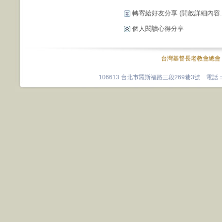
轉寄給好友分享
(開啟詳細內容...
個人閱讀心得分享
台灣基督長老教會總會
106613 台北市羅斯福路三段269巷3號 電話：0