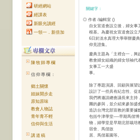
研經網站
關鍵字：
經課表
◎ 作者 /編輯室
()
新眼光讀經
自女宣道會設立後，婦女事
一領一．新倍加
根基。為慶祝女宣道會設立九
6日於淡水真理大學舉辦慶
仰見證集。
慶典主題為「主裡合一，興
教會婦女組織的婦女領袖代表
陳牧師專欄
女事工一大盛
事。
信仰專欄：
除了專題演講、回顧與展望
鄉土關懷
設計了一些具有紀念性、促
姐妹開步走
我們將邀請總會議長來主持
原知原味
團的參與，並介紹來參加盛
教會人物誌
造訪台灣北部宣教的重要據
青年青不輕
包括牛津學堂──早期馬偕
物，婦學堂是早期北部栽培
信仰與生活
宿舍、馬偕故
講道稿
居、馬偕墓園等。