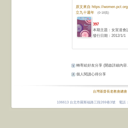
原文來自 https://women.pct.
立九十週年
(0-18頁)
397
本期主題：女宣道會
發行日期：2012/1/1
轉寄給好友分享
(開啟詳細內容...
個人閱讀心得分享
台灣基督長老教會總會
106613 台北市羅斯福路三段269巷3號 電話：0