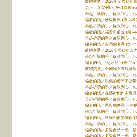
．
肢體交通／2020年全國婦女靈修營
．
更正：女宣448期第61頁圖示說明
．
舉起祈禱的手／從眼到心，化為祈禱
．
編者的話／珍愛世界 (第 448 
．
舉起祈禱的手／從眼到心，化為祈禱
．
編者的話／福音向前走 (第 447
．
舉起祈禱的手／從眼到心，化為祈禱
．
編者的話／台灣的名字 (第 446
．
肢體交通／2020全國婦女人才訓練
．
舉起祈禱的手／從眼到心，化為祈禱
．
編者的話／話少話巧 (第 445 
．
肢體交通／全國婦女查經營報導 (
．
舉起祈禱的手／從眼到心，化為祈禱
．
編者的話／壓傷的蘆葦不折斷 (第
．
舉起祈禱的手／從眼到心，化為祈禱
．
編者的話／在藝術創作中遇見上帝 
．
舉起祈禱的手／從眼到心，化為祈禱
．
編者的話／恩典的傳承 一生的祝福
．
舉起祈禱的手／從眼到心，化為祈禱
．
編者的話／唇齒相依的關係 (第 
．
舉起祈禱的手／從眼到心，化為祈禱
．
編者的話／多愛自己一點，活出自我
．
編者的話／多愛自己一點，活出自我