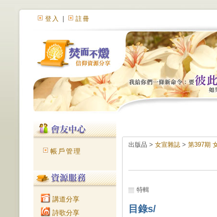
登入
|
註冊
出版品 >
女宣雜誌
>
第397期
帳戶管理
特輯
講道分享
目錄s/
詩歌分享