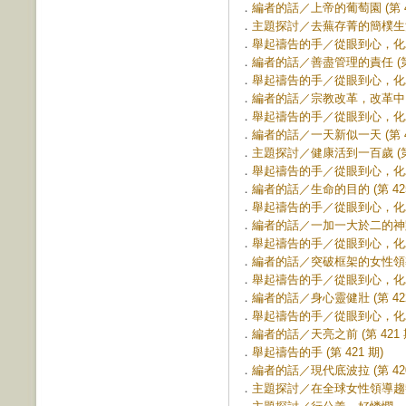
．
編者的話／上帝的葡萄園 (第 42
．
主題探討／去蕪存菁的簡樸生活 (
．
舉起禱告的手／從眼到心，化為禱告
．
編者的話／善盡管理的責任 (第 
．
舉起禱告的手／從眼到心，化為禱告
．
編者的話／宗教改革，改革中 (第
．
舉起禱告的手／從眼到心，化為禱告
．
編者的話／一天新似一天 (第 42
．
主題探討／健康活到一百歲 (第 
．
舉起禱告的手／從眼到心，化為禱告
．
編者的話／生命的目的 (第 425
．
舉起禱告的手／從眼到心，化為禱告
．
編者的話／一加一大於二的神蹟 (
．
舉起禱告的手／從眼到心，化為禱告
．
編者的話／突破框架的女性領導 (
．
舉起禱告的手／從眼到心，化為禱告
．
編者的話／身心靈健壯 (第 422
．
舉起禱告的手／從眼到心，化為禱告
．
編者的話／天亮之前 (第 421 
．
舉起禱告的手 (第 421 期)
．
編者的話／現代底波拉 (第 420
．
主題探討／在全球女性領導趨勢中