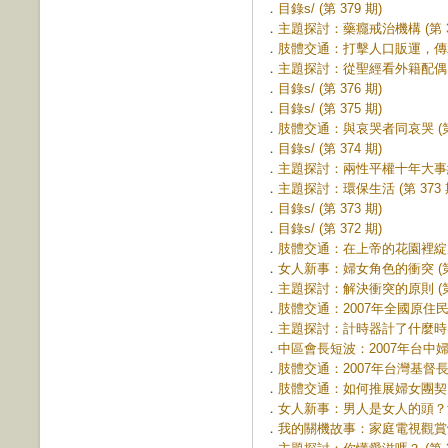
．
目錄s/ (第 379 期)
．
主題探討：藥癮戒治機構 (第 37
．
肢體交通：打擊人口販運，傳承基
．
主題探討：從聖經看外籍配偶 (第
．
目錄s/ (第 376 期)
．
目錄s/ (第 375 期)
．
肢體交通：與哀哭者同哀哭 (第 
．
目錄s/ (第 374 期)
．
主題探討：兩性平權十年大事紀 (
．
主題探討：環保生活 (第 373 
．
目錄s/ (第 373 期)
．
目錄s/ (第 372 期)
．
肢體交通：在上帝的花園裡綻放原
．
女人新事：婦女角色的衝突 (第 
．
主題探討：解決衝突的原則 (第 
．
肢體交通：2007年全國原住民婦
．
主題探討：計時器計了什麼時 (第
．
中區會長短波：2007年台中婦
．
肢體交通：2007年台灣基督長
．
肢體交通：如何推展婦女團契 (第
．
女人新事：男人是女人的頭？女人
．
我的關機故事：家庭電視觀賞體檢表