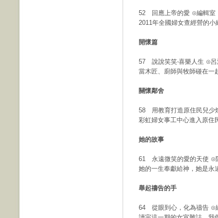
52 回應上帝的愛 ⊙編輯室
2011年全國婦女查經營的
開懷篇
57 說說笑笑‧喜樂人生 ⊙
當木匠、廚師與牧師碰在一
關懷鄰舍
58 用教育打造原住民兒少
彩虹婦女事工中心進入原住
她的故事
61 永遠微笑的愛的天使 ⊙
她的一生奉獻給神，她是永
舉起禱告的手
64 從眼到心，化為禱告 ⊙
讀完這一期的女宣雜誌，我