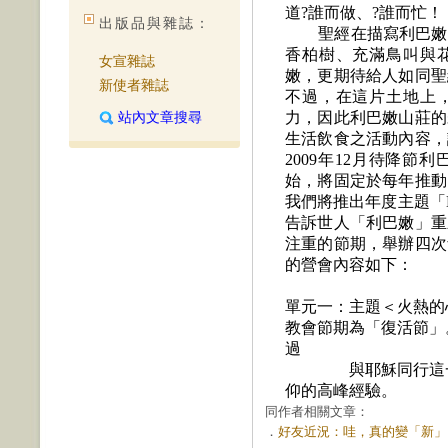
道?誰而
做、?誰而忙！
出版品與雜誌：
聖經在描寫利巴嫩
香柏樹、充滿鳥叫與
女宣雜誌
嫩，更期待給人如同聖
新使者雜誌
不過，在這片土地上
站內文章搜尋
力，因此利巴嫩山莊的
生活飲食之活動內容，
2009
年
12
月待降節利
始，將固定於每年推動
我們將推出年度主題「
告訴世人「利巴嫩」重
注重的節期，舉辦四次
的營會內容如下：
單元一：主題＜火熱的
教會節期為「復活
節」
過
與耶穌同行這
仰的高峰經驗。
同作者相關文章：
．
好友近況：哇，真的變「新」了！ 