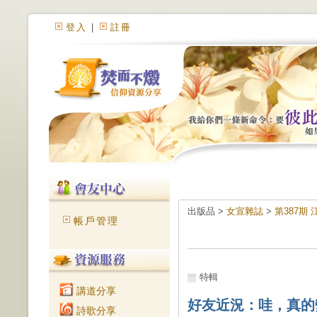
登入
|
註冊
出版品 >
女宣雜誌
>
第387期
帳戶管理
特輯
講道分享
好友近況：哇，真的
詩歌分享