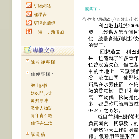
研經網站
關鍵字：
經課表
◎ 作者 /周碩欣
(利巴嫩山莊牧師
新眼光讀經
利巴嫩山莊於
2009
一領一．新倍加
發，已經邁入第五個月
候，總是會聽到此起彼
的變了。
回想過去，利巴
果，也造就了許多青年
陳牧師專欄
也曾沒落失色，但在基
甲
的土地上，它讓我
信仰專欄：
谷，流在山間；使野地
飛鳥在水旁住宿，在樹
鄉土關懷
嫩的香柏樹，是耶和華
姐妹開步走
窩，至於鶴，松樹是他
原知原味
多，都是你用智慧造成
教會人物誌
0~24
）
之奇妙。
青年青不輕
就目前利巴嫩的狀
信仰與生活
負責園內ㄧ切事務，的
「雖然每天工作到身體
講道稿
願」很難用筆墨形容