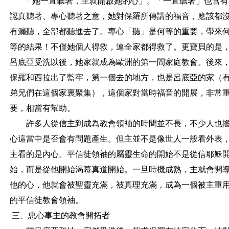
「她一直聽著，主就開啟她的心」。「一直聽著」也含有
認真聽著、專心聽著之意，她對保羅所傳講的福音，應該都
有漏聽，全部都聽進去了。專心「聽」是何等的重要，帶來
等的結果！不僅她個人得救，連全家都得救了。更寶貝的是
呂底亞受洗以後，她家就成為歐洲的第一間家庭教會。後來
保羅和西拉出了監牢，第一個去的地方，也是呂底亞的家（
弟兄們在這個家裏聚集），這個家對當時福音的開展，非常
要，相當有幫助。
許多人從信主到成為教會領袖的時間並不長，不少人也
心這當中是否會有問題產生。但主並不是像世人一般看外表
主看的是內心。平信徒領袖的屬靈生命的開始不是從信耶穌
始，而是從他開始渴慕真道開始。一旦時機成熟，主就會開
他的心，他就會被聖靈充滿，被真理充滿，成為一個被主重
的平信徒教會領袖。
三、忠心事主的教會開拓者