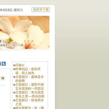
6年8月8日 禮拜六
目錄s/
幹事的話：收割禾
場，得人如魚
主題探討：森林是水
的故鄉
主題探討：面對不穩
定水資源的一些想法
主題探討：有水當思
無水之需----雨水回收
主題探討：節省用水
之道
婦女新眼光：從《傳