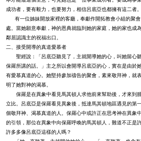
成功者，要有毅力，也要努力，相信呂底亞也都擁有這二者
有一位姊妹開放家裡的客廳，奉獻作開拓教會小組的聚會
處。當她願意奉獻，神的恩典就臨到她的家庭，她的家也成
鄰居認識主的祝福出口。
二、接受開導的真道愛慕者
聖經說：「呂底亞聽見了，主就開導她的心，叫她留心
保羅所講的話。」主之所以會開導呂底亞的心，實在是由於
有愛慕真道的心。她堅持參加禱告的聚會，素來敬拜神，就
明了她對神的渴慕。
保羅是在異象中看見馬其頓人求他前來幫助後，才來到
立比。呂底亞是保羅看見異象後，抵達馬其頓地區遇見的第
個敬拜神、渴慕真道的人。保羅心中或許正在思考神在異象
的引領，那位在異象中向保羅呼喚的馬其頓人，難道不正是
許多多像呂底亞這樣的人嗎？