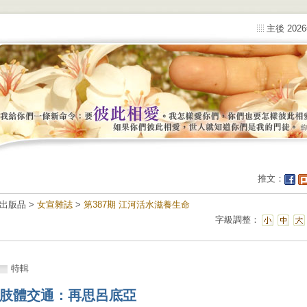
主後 202
推文：
出版品 >
女宣雜誌
>
第387期 江河活水滋養生命
字級調整：
特輯
肢體交通：再思呂底亞