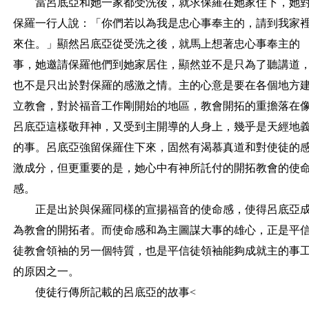
當呂底亞和她一家都受洗後，就求保羅在她家住下，她
保羅一行人說：「你們若以為我是忠心事奉主的，請到我家
來住。」顯然呂底亞從受洗之後，就馬上想著忠心事奉主的
事，她邀請保羅他們到她家居住，顯然並不是只為了聽講道
也不是只出於對保羅的感激之情。主的心意是要在各個地方
立教會，對於福音工作剛開始的地區，教會開拓的重擔落在
呂底亞這樣敬拜神，又受到主開導的人身上，幾乎是天經地
的事。呂底亞強留保羅住下來，固然有渴慕真道和對使徒的
激成分，但更重要的是，她心中有神所託付的開拓教會的使
感。
正是出於與保羅同樣的宣揚福音的使命感，使得呂底亞
為教會的開拓者。而使命感和為主圖謀大事的雄心，正是平
徒教會領袖的另一個特質，也是平信徒領袖能夠成就主的事
的原因之一。
使徒行傳所記載的呂底亞的故事<