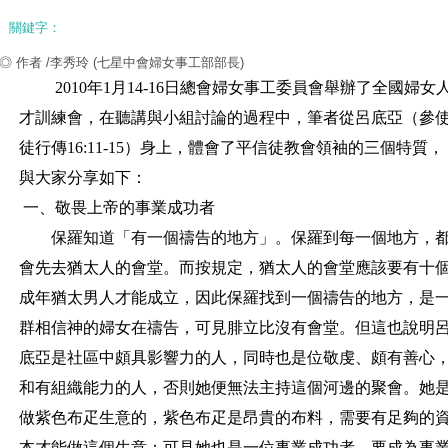
關鍵字：
◎ 作者 /李秀玲
(七星中會婦女事工部部長)
2010
年
1
月
14-16
日總會婦女事工委員會舉辦了全國婦女
才訓練會，在聽講與小組討論的過程中，筆者從呂底亞（參
徒行傳
16:11-15
）身上，體會了平信徒教會領袖的三個特質，
與大家分享如下：
一、敬畏上帝的事業成功者
保羅知道「有一個禱告的地方」。保羅到每一個地方，
會先去猶太人的會堂。而按規定，猶太人的會堂應該要有十
成年猶太男人才能成立，因此保羅找到一個禱告的地方，是
群相信神的婦女在禱告，可見腓立比沒有會堂。但這也說明
底亞是社區中頗具影響力的人，同時也是位敬虔、頗有善心
和有組織能力的人，否則她便無法主持這個河邊的聚會。她
做紫色布疋生意的，紫色布疋是昂貴的布料，需要有足夠的
本才能做這個生意；可見她也是一位事業成功者。要成為事