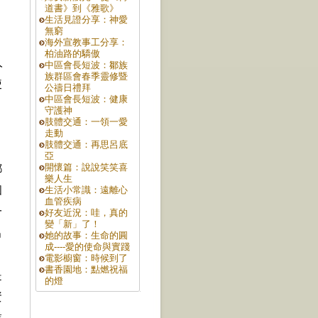
道書》到《雅歌》
生活見證分享：神愛
無窮
海外宣教事工分享：
柏油路的驕傲
人
中區會長短波：鄒族
族群區會春季靈修暨
使
公禱日禮拜
中區會長短波：健康
守護神
肢體交通：一領一愛
走動
肢體交通：再思呂底
亞
開懷篇：說說笑笑喜
都
樂人生
個
生活小常識：遠離心
血管疾病
一
好友近況：哇，真的
變「新」了！
呂
她的故事：生命的圓
成----愛的使命與實踐
，
電影櫥窗：時候到了
書香園地：點燃祝福
是
的燈
資
業