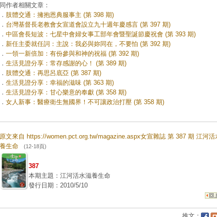
同作者相關文章：
．
肢體交通：擁抱恩典服事主 (第 398 期)
．
台灣基督長老教會女宣道會設立九十週年慶感言 (第 397 期)
．
中區會長短波：七星中會婦女事工部年會暨聖誕節慶祝會 (第 393 期)
．
新任主委就任詞：主說：我必與妳同在，不要怕 (第 392 期)
．
一領一新倍加：有份參與和神的祝福 (第 392 期)
．
生活見證分享：常存感謝的心！ (第 389 期)
．
肢體交通：再思呂底亞 (第 387 期)
．
生活見證分享：幸福的滋味 (第 363 期)
．
生活見證分享：甘心樂意的奉獻 (第 358 期)
．
女人新事：醫療衛生無國界！不可讓政治打壓 (第 358 期)
原文來自 https://women.pct.org.tw/magazine.aspx女宣雜誌 第 387 期 江河
養生命
(12-18頁)
387
本期主題：江河活水滋養生命
發行日期：2010/5/10
推文：