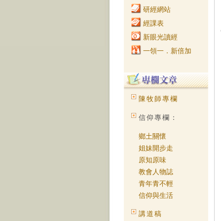
研經網站
經課表
新眼光讀經
一領一．新倍加
陳牧師專欄
信仰專欄：
鄉土關懷
姐妹開步走
原知原味
教會人物誌
青年青不輕
信仰與生活
講道稿