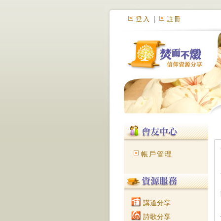
登入
|
註冊
帳戶管理
講道分享
詩歌分享