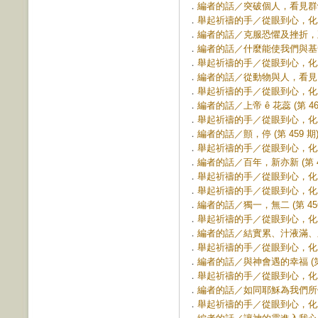
．
編者的話／突破個人，看見群體；
．
舉起祈禱的手／從眼到心，化為祈禱
．
編者的話／克服恐懼及挫折，正面
．
編者的話／什麼能使我們與基督的
．
舉起祈禱的手／從眼到心，化為祈禱
．
編者的話／從動物與人，看見自己
．
舉起祈禱的手／從眼到心，化為祈禱
．
編者的話／上帝 ê 花蕊 (第 46
．
舉起祈禱的手／從眼到心，化為祈禱
．
編者的話／顫，停 (第 459 期
．
舉起祈禱的手／從眼到心，化為祈禱
．
編者的話／百年，新亦新 (第 45
．
舉起祈禱的手／從眼到心，化為祈禱
．
舉起祈禱的手／從眼到心，化為 (
．
編者的話／獨一，無二 (第 456
．
舉起祈禱的手／從眼到心，化為祈禱
．
編者的話／結實累、汁液滿、顏色
．
舉起祈禱的手／從眼到心，化為祈禱
．
編者的話／與神會遇的幸福 (第 
．
舉起祈禱的手／從眼到心，化為祈禱
．
編者的話／如同耶穌為我們所做的 
．
舉起祈禱的手／從眼到心，化為祈禱