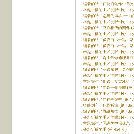
．
編者的話／在藝術創作中遇見上帝 
．
舉起祈禱的手／從眼到心，化為祈禱
．
編者的話／恩典的傳承 一生的祝福
．
舉起祈禱的手／從眼到心，化為祈禱
．
編者的話／唇齒相依的關係 (第 
．
舉起祈禱的手／從眼到心，化為祈禱
．
編者的話／多愛自己一點，活出自我
．
編者的話／多愛自己一點，活出自我
．
舉起祈禱的手／從眼到心，化為祈禱
．
編者的話／為上帝做修理看守的人 
．
舉起祈禱的手／從眼到心，化為祈禱
．
編者的話／記錄歷史，見證信仰 (
．
舉起祈禱的手／從眼到心，化為祈禱
．
主題探討／附錄：女宣2009-20
．
編者的話／同為一個身體 (第 43
．
舉起祈禱的手／從眼到心，化為祈禱
．
編者的話／住在基督裡 (第 436
．
從眼到心，化為祈禱 (第 436 
．
編者的話／母語無懼 (第 435 
．
舉起祈禱的手／從眼到心，化為祈禱
．
主題探討／照護的中場休息──喘息
．
舉起祈禱的手 (第 434 期)