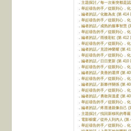
．
主題探討／每一次衝突都是認識自
．
舉起禱告的手／從眼到心，化為禱告
．
編者的話／化敵為友 (第 414 
．
舉起禱告的手／從眼到心，化為禱告
．
編者的話／成熟的服事智慧 (第 
．
舉起禱告的手／從眼到心，化為禱告
．
編者的話／雨後彩虹 (第 412 
．
舉起禱告的手／從眼到心，化為禱告
．
編者的話／見證神榮耀 (第 411
．
舉起禱告的手／從眼到心，化為禱告
．
編者的話／日日更新 (第 410 
．
舉起禱告的手／從眼到心，化為禱告
．
編者的話／美善的選擇 (第 409
．
舉起禱告的手／從眼到心，化為禱告
．
編者的話／新夥伴關係 (第 408
．
舉起禱告的手／從眼到心，化為禱告
．
編者的話／勇敢與溫柔 (第 407
．
舉起禱告的手／從眼到心，化為禱告
．
編者的話／疼厝邊親像自己 (第 
．
主題探討／找回新移民的尊嚴 (第
．
電影櫥窗／從外人到內人 (第 40
．
舉起禱告的手／從眼到心，化為禱告