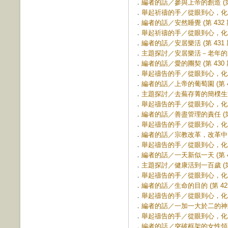
．
編者的話／參與上帝的創造 (第 
．
舉起祈禱的手／從眼到心，化為祈禱
．
編者的話／安然睡覺 (第 432 
．
舉起祈禱的手／從眼到心，化為祈禱
．
編者的話／安居樂活 (第 431 
．
主題探討／安居樂活－老年的居住
．
編者的話／愛的團契 (第 430 
．
舉起禱告的手／從眼到心，化為禱告
．
編者的話／上帝的葡萄園 (第 42
．
主題探討／去蕪存菁的簡樸生活 (
．
舉起禱告的手／從眼到心，化為禱告
．
編者的話／善盡管理的責任 (第 
．
舉起禱告的手／從眼到心，化為禱告
．
編者的話／宗教改革，改革中 (第
．
舉起禱告的手／從眼到心，化為禱告
．
編者的話／一天新似一天 (第 42
．
主題探討／健康活到一百歲 (第 
．
舉起禱告的手／從眼到心，化為禱告
．
編者的話／生命的目的 (第 425
．
舉起禱告的手／從眼到心，化為禱告
．
編者的話／一加一大於二的神蹟 (
．
舉起禱告的手／從眼到心，化為禱告
．
編者的話／突破框架的女性領導 (