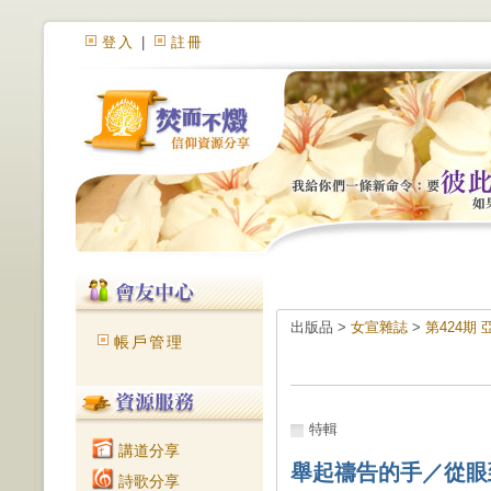
登入
|
註冊
出版品 >
女宣雜誌
>
第424期
帳戶管理
特輯
講道分享
舉起禱告的手／從眼
詩歌分享