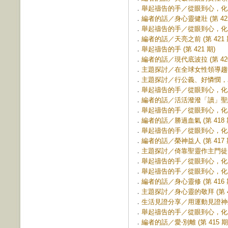
．
舉起禱告的手／從眼到心，化為禱告
．
編者的話／身心靈健壯 (第 422
．
舉起禱告的手／從眼到心，化為禱告
．
編者的話／天亮之前 (第 421 
．
舉起禱告的手 (第 421 期)
．
編者的話／現代底波拉 (第 420
．
主題探討／在全球女性領導趨勢中
．
主題探討／行公義、好憐憫，為青
．
舉起禱告的手／從眼到心，化為禱告
．
編者的話／活活潑潑「讀」聖經 (
．
舉起禱告的手／從眼到心，化為禱告
．
編者的話／勝過血氣 (第 418 
．
舉起禱告的手／從眼到心，化為禱告
．
編者的話／榮神益人 (第 417 
．
主題探討／倚靠聖靈作主門徒 (第
．
舉起禱告的手／從眼到心，化為禱告
．
舉起禱告的手／從眼到心，化為禱告
．
編者的話／身心靈修 (第 416 
．
主題探討／身心靈的敬拜 (第 41
．
生活見證分享／用運動見證神榮耀 
．
舉起禱告的手／從眼到心，化為禱告
．
編者的話／愛‧別離 (第 415 期