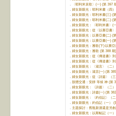
．
〈耶利米哀歌〉(一) (第 397 
．
婦女新眼光：耶利米書（四） (第
．
婦女新眼光：耶利米書(三) (第 
．
婦女新眼光：耶利米書(二) (第 
．
婦女新眼光：〈耶利米書〉(一) (
．
婦女新眼光：從〈以賽亞書〉到〈
．
婦女新眼光：以賽亞書(二) (第 
．
婦女新眼光：以賽亞書(一) (第 
．
婦女新眼光：雅歌(下)‧以賽亞書導
．
婦女新眼光：雅歌 (第 388 期
．
婦女新眼光：從《傳道書》到《雅
．
婦女新眼光：從《傳道書》到《雅
．
婦女新眼光：〈箴言〉（二） (第
．
婦女新眼光：箴言(一) (第 385
．
婦女新眼光：從〈詩篇〉（三）到
．
肢體交通：安靜 等候 神 (第 38
．
婦女新眼光：〈詩篇〉（二） (第
．
婦女新眼光：詩篇(一) (第 382
．
婦女新眼光：〈約伯記〉（二） (
．
婦女新眼光：約伯記（一） (第 
．
主題探討：舊瓶新酒還是另創品牌
．
婦女新眼光：以斯帖記（一） (第