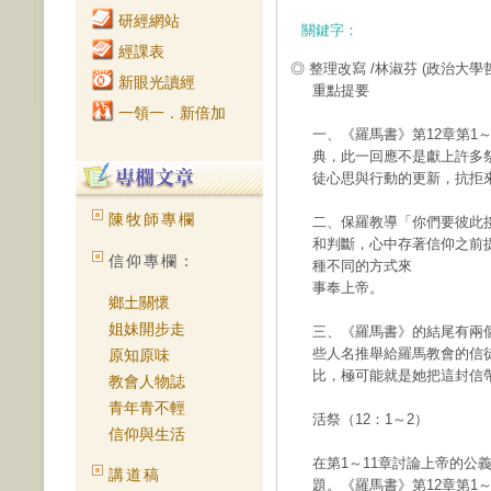
研經網站
關鍵字：
經課表
◎ 整理改寫 /林淑芬
(政治大學
新眼光讀經
重點提要
一領一．新倍加
一、《羅馬書》第12章第1
典，此一回應不是獻上許多
徒心思與行動的更新，抗拒
陳牧師專欄
二、保羅教導「你們要彼此
和判斷，心中存著信仰之前
信仰專欄：
種不同的方式來
事奉上帝。
鄉土關懷
姐妹開步走
三、《羅馬書》的結尾有兩
些人名推舉給羅馬教會的信
原知原味
比，極可能就是她把這封
教會人物誌
青年青不輕
活祭（12：1～2）
信仰與生活
在第1～11章討論上帝的公
講道稿
題。《羅馬書》第12章第1