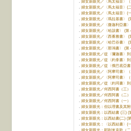
．
婦女新眼光／〈馬太福音〉（三） 
．
婦女新眼光／〈馬太福音〉(二) (
．
婦女新眼光／〈馬太福音〉(一) (
．
婦女新眼光／〈瑪拉基書〉 (第 
．
婦女新眼光／〈撒迦利亞書〉 (第
．
婦女新眼光／〈哈該書〉 (第 41
．
婦女新眼光／〈西番雅書〉 (第 
．
婦女新眼光／〈哈巴谷書〉 (第 
．
婦女新眼光／〈那鴻書〉 (第 41
．
婦女新眼光／從〈彌迦書〉到〈那
．
婦女新眼光／從〈約拿書〉到〈彌
．
婦女新眼光／從〈俄巴底亞書〉到
．
婦女新眼光／〈阿摩司書〉（二） 
．
婦女新眼光／〈阿摩司書〉（一） 
．
婦女新眼光／從〈約珥書〉到〈阿
．
婦女新眼光／何西阿書（三） (第
．
婦女新眼光／何西阿書（二） (第
．
婦女新眼光／何西阿書（一） (第
．
婦女新眼光：但以理書及其附錄 (
．
婦女新眼光：以西結書 (三) (第 
．
婦女新眼光：以西結書(二) (第 
．
婦女新眼光：〈以西結書〉(一) (
．
婦女新眼光：耶利米哀歌（二） (