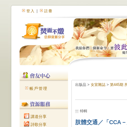
登入
|
註冊
出版品 >
女宣雜誌
>
第445期
帳戶管理
特輯
講道分享
肢體交通／「CCA－
詩歌分享