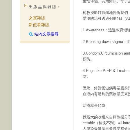
重性伴侶、共用針頭、母子
出版品與雜誌：
柯教授斬釘截鐵地告訴我們
女宣雜誌
愛滋防治可透過4個項目（A
新使者雜誌
1.Awareness：透過教
站內文章搜尋
2.Breaking down st
3.Condom,Circumcisi
預防。
4.Rugs like PrEP & Tr
防。
因此，針對愛滋病毒暴露前
血液內有足夠的藥物濃度來
治療就是預防
我最大的收穫來自柯教授分享
ectable（檢測不到）＝Unt
人感染愛滋病毒並接受有效