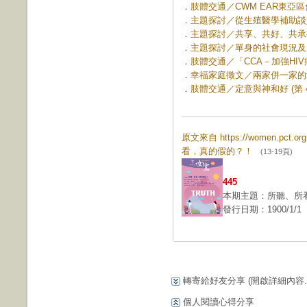
．
肢體交通／CWM EAR東亞區會
．
主題探討／從生殖醫學補助談好生養
．
主題探討／共享、共好、共承擔-
．
主題探討／單身的社會現況及成因 
．
肢體交通／「CCA－加強HIV
．
幸福家庭徵文／兩家併一家的幸福
．
肢體交通／定意與神和好 (第 43
原文來自 https://women.pct.
看，真的假的？！
(13-19頁)
445
本期主題：所聽、所
發行日期：1900/1/1
轉寄給好友分享
(開啟詳細內容...
個人閱讀心得分享