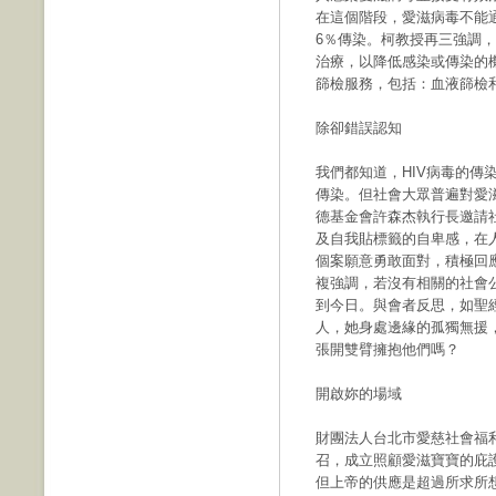
在這個階段，愛滋病毒不能
6％傳染。柯教授再三強調，
治療，以降低感染或傳染的
篩檢服務，包括：血液篩檢
除卻錯誤認知
我們都知道，HIV病毒的傳染
傳染。但社會大眾普遍對愛
德基金會許森杰執行長邀請
及自我貼標籤的自卑感，在
個案願意勇敢面對，積極回
複強調，若沒有相關的社會
到今日。與會者反思，如聖
人，她身處邊緣的孤獨無援
張開雙臂擁抱他們嗎？
開啟妳的場域
財團法人台北市愛慈社會福
召，成立照顧愛滋寶寶的庇
但上帝的供應是超過所求所想的。她說：