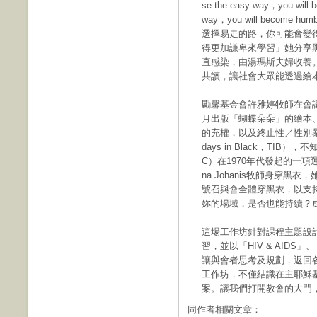
se the easy way，you will b
way，you will become h
選擇易走的路，你可能會變
得更加謙卑來學習」她分享
直感染，由湯瑪斯夫婦收養。
共讀，讓社會大眾能透過繪
勵馨基金會許雅婷牧師在會
月出版「蝴蝶朵朵」的繪本
的充權，以及終止性／性別暴
days in Black，T
C）在1970年代發起的一項
na Johanis牧師身穿
號召與會全體穿黑衣，以支
妳的場域，是否也能持續？
這場工作坊針對課程主題設
習，並以「HIV & AID
讓與會者思考及規劃，返回
工作坊，不僅結識在主耶穌
案。讓我們打開教會的大門
同作者相關文章：