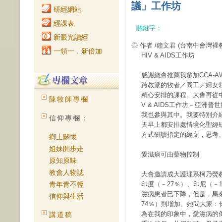
議」工作坊
研經網站
經課表
關鍵字：
新眼光讀經
◎ 作者 /鐘文君
(台南中會灣裡
一領一．新倍加
HIV & AIDS工作坊
感謝總會推薦我參加CCA-
跨教派的牧者／同工／婦女
精心安排的課程。大會再從中挑選40位參
陳牧師專欄
V & AIDS工作坊－亞洲
我也參與其中。我要特別介紹
信仰專欄：
天早上都安排處情境化聖經研讀（co
方式研讀指定的經文，思考
鄉土關懷
姐妹開步走
愛滋病可由藥物控制
原知原味
教會人物誌
大會邀請成大護理系柯乃熒教
青年青不輕
印度（－27％）、印尼（－
滋病患者已下降，但是，馬來
信仰與生活
74％）則增加。她問大家
為在我的印象中，愛滋病的
講道稿