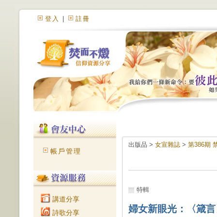
登入
|
註冊
出版品 >
女宣雜誌
>
第386期
帳戶管理
特輯
講道分享
婦女新眼光：〈箴言
詩歌分享