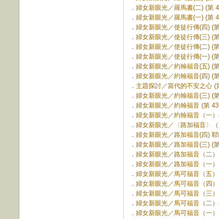
．
婦女新眼光／羅馬書(二) (第 44
．
婦女新眼光／羅馬書(一) (第 44
．
婦女新眼光／使徒行傳(四) (第 
．
婦女新眼光／使徒行傳(三) (第 
．
婦女新眼光／使徒行傳(二) (第 
．
婦女新眼光／使徒行傳(一) (第 
．
婦女新眼光／約翰福音(五) (第 
．
婦女新眼光／約翰福音(四) (第 
．
主題探討／當代的不安之心 (第 
．
婦女新眼光／約翰福音(三) (第 
．
婦女新眼光／約翰福音 (第 435
．
婦女新眼光／約翰福音（一）─《
．
婦女新眼光／〈路加福音〉（五） 
．
婦女新眼光／路加福音(四) 耶
．
婦女新眼光／路加福音(三) (第 
．
婦女新眼光／路加福音（二） (第
．
婦女新眼光／路加福音（一） (第
．
婦女新眼光／馬可福音（五） (第
．
婦女新眼光／馬可福音（四） (第
．
婦女新眼光／馬可福音（三） (第
．
婦女新眼光／馬可福音（二）得醫
．
婦女新眼光／馬可福音（一） (第