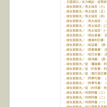
．
主題探討／女力崛起－從聖經人物
．
婦女新眼光／馬太福音（六） (第
．
婦女新眼光／馬太福音（五） (第
．
婦女新眼光／馬太福音（四） (第
．
婦女新眼光／〈馬太福音〉（三） 
．
婦女新眼光／〈馬太福音〉(二) (
．
婦女新眼光／〈馬太福音〉(一) (
．
婦女新眼光／〈瑪拉基書〉 (第 
．
婦女新眼光／〈撒迦利亞書〉 (第
．
婦女新眼光／〈哈該書〉 (第 41
．
婦女新眼光／〈西番雅書〉 (第 
．
婦女新眼光／〈哈巴谷書〉 (第 
．
婦女新眼光／〈那鴻書〉 (第 41
．
婦女新眼光／從〈彌迦書〉到〈那
．
婦女新眼光／從〈約拿書〉到〈彌
．
婦女新眼光／從〈俄巴底亞書〉到
．
婦女新眼光／〈阿摩司書〉（二） 
．
婦女新眼光／〈阿摩司書〉（一） 
．
婦女新眼光／從〈約珥書〉到〈阿
．
婦女新眼光／何西阿書（三） (第
．
婦女新眼光／何西阿書（二） (第
．
婦女新眼光／何西阿書（一） (第
．
婦女新眼光：但以理書及其附錄 (