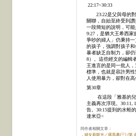
22:17~30:33
23:22
是父與母的
關聯，自始至終受到讚
一段簡短的說明，可能
9:27
，是猶大王希西家
爭吵的婦人」仍秉持一
的孩子，強調對孩子和
暴者缺乏自制力，卻仍
8
）。這些經文的編輯
王進言的是同一批人，
標準，也就是容許男性
人使用暴力，卻對在高
第
30
章
在這段「雅基的
主義再次浮現。
30:11, 
告。
30:15
提到的水蛭
達米亞<
同作者相關文章：
．
婦女新眼光／羅馬書(三) (第 44