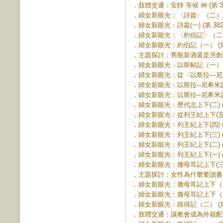
．
肢體交通：安靜 等候 神 (第 38
．
婦女新眼光：〈詩篇〉（二） (第
．
婦女新眼光：詩篇(一) (第 382
．
婦女新眼光：〈約伯記〉（二） (
．
婦女新眼光：約伯記（一） (第 
．
主題探討：舊瓶新酒還是另創品牌
．
婦女新眼光：以斯帖記（一） (第
．
婦女新眼光：從〈以斯拉—尼希米
．
婦女新眼光：以斯拉─尼希米記(二)
．
婦女新眼光：以斯拉─尼希米記(一)
．
婦女新眼光：歷代志上下(二) (第
．
婦女新眼光：從列王紀上下(五)到
．
婦女新眼光：列王紀上下(四) (第
．
婦女新眼光：列王紀上下(三) (第
．
婦女新眼光：列王紀上下(二) (第
．
婦女新眼光：列王紀上下(一) (第
．
婦女新眼光：撒母耳記上下(三) (
．
主題探討：女性為什麼要讀書？ (
．
婦女新眼光：撒母耳記上下（二） 
．
婦女新眼光：撒母耳記上下（一） 
．
婦女新眼光：路得記（二） (第 
．
肢體交通：讓教會成為外籍配偶的