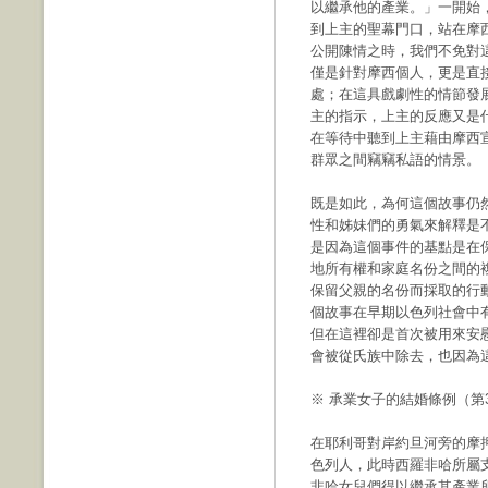
以繼承他的產業。」一開始
到上主的聖幕門口，站在摩
公開陳情之時，我們不免對
僅是針對摩西個人，更是直
處；在這具戲劇性的情節發
主的指示，上主的反應又是
在等待中聽到上主藉由摩西
群眾之間竊竊私語的情景。
既是如此，為何這個故事仍
性和姊妹們的勇氣來解釋是
是因為這個事件的基點是在
地所有權和家庭名份之間的
保留父親的名份而採取的行
個故事在早期以色列社會中
但在這裡卻是首次被用來安
會被從氏族中除去，也因為
※ 承業女子的結婚條例（第3
在耶利哥對岸約旦河旁的摩
色列人，此時西羅非哈所屬支
非哈女兒們得以繼承其產業