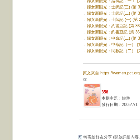
．
婦女新眼光：路得記﹙一﹚ (第 
．
婦女新眼光：士師記(三) (第 36
．
婦女新眼光：士師記(二) (第 36
．
婦女新眼光：士師記 (一) (第 3
．
婦女新眼光：約書亞記 (第 361
．
婦女新眼光：約書亞記 (第 361
．
婦女新眼光：申命記(二) (第 36
．
婦女新眼光：申命記（一） (第 
．
婦女新眼光：民數記（二） (第 
原文來自 https://women.pct.o
頁)
358
本期主題：旅遊
發行日期：2005/7/1
轉寄給好友分享
(開啟詳細內容...