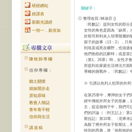
研經網站
關鍵字：
經課表
◎ 整理改寫 /林淑芬
()
新眼光讀經
〈民數記〉提到女性的部分
一領一．新倍加
女性的角色是因為「缺席」
於祭司和利未人領導階層的
探子的故事（13：2），只
到埃及或死在曠野，也強過
他們抱怨的託辭時；或是當
陳牧師專欄
（第1、26章）時，女性才
所提到在家庭生活律法方面
信仰專欄：
導權的挑戰外，〈民數記〉
鄉土關懷
※ 引誘以色列人犯罪的外邦
姐妹開步走
在第25章中，摩押的女子們
原知原味
經中傳統外邦女子的形象，
教會人物誌
主，從這個例子中，我們可
青年青不輕
們的評論（〈列王記上〉第
信仰與生活
斯拉記〉第10章、〈尼希米
為殺了將外邦女子歌斯比，
講道稿
特別的恩典，使「他和他的