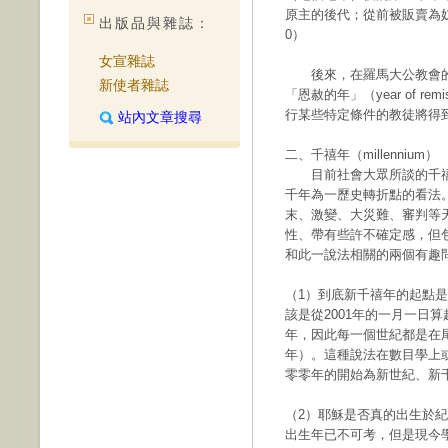
原主的後代；從前被販賣為
出版品與雜誌：
0）
女宣雜誌
後來，在羅馬大公教會的傳統
新使者雜誌
「恩赦的年」（year of r
行某些特定條件的教徒將得到特別
站內文章搜尋
二、千禧年（millennium）
目前社會大眾所談的千禧
千年為一歷史轉折點的看法
末、激變、大災難、審判等天啟
性、帶有些許不確定感，但
和此一說法相關的兩個有趣
（1）到底新千禧年的起點是2
該是從2001年的一月一日
年，因此每一個世紀都是在
年）。這種說法在數目學上
零零年的開始為新世紀、新
（2）耶穌是否真的出生於
出生年已不可考，但是現今