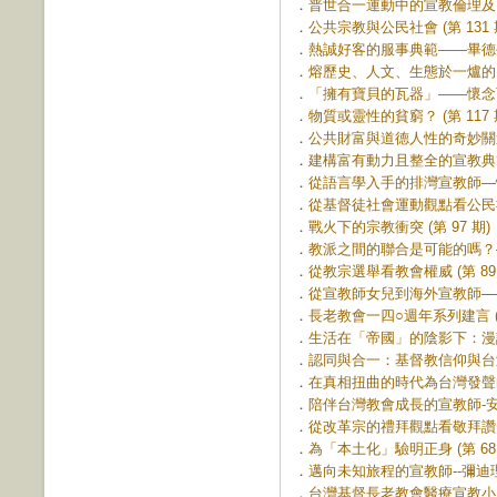
．
普世合一運動中的宣教倫理及台、
．
公共宗教與公民社會 (第 131 
．
熱誠好客的服事典範——畢德生和
．
熔歷史、人文、生態於一爐的台神
．
「擁有寶貝的瓦器」——懷念可敬
．
物質或靈性的貧窮？ (第 117 
．
公共財富與道德人性的奇妙關連 (
．
建構富有動力且整全的宣教典範 (
．
從語言學入手的排灣宣教師—懷約
．
從基督徒社會運動觀點看公民社會 
．
戰火下的宗教衝突 (第 97 期)
．
教派之間的聯合是可能的嗎？—
．
從教宗選舉看教會權威 (第 89 
．
從宣教師女兒到海外宣教師──蘇
．
長老教會一四○週年系列建言 (第
．
生活在「帝國」的陰影下：漫談
．
認同與合一：基督教信仰與台灣的
．
在真相扭曲的時代為台灣發聲的人
．
陪伴台灣教會成長的宣教師-安慕
．
從改革宗的禮拜觀點看敬拜讚美運
．
為「本土化」驗明正身 (第 68 
．
邁向未知旅程的宣教師--彌迪理牧
．
台灣基督長老教會醫療宣教小史 (