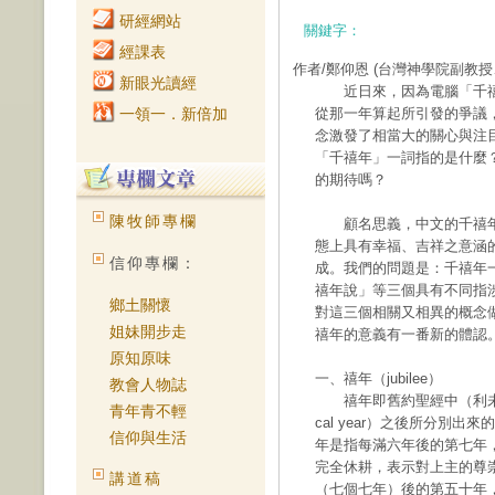
研經網站
關鍵字：
經課表
作者/鄭仰恩
(台灣神學院副教授
新眼光讀經
近日來，因為電腦「千禧
一領一．新倍加
從那一年算起所引發的爭議
念激發了相當大的關心與注
「千禧年」一詞指的是什麼
的期待嗎？
陳牧師專欄
顧名思義，中文的千禧年
態上具有幸福、吉祥之意涵
信仰專欄：
成。我們的問題是：千禧年
禧年說」等三個具有不同指
鄉土關懷
對這三個相關又相異的概念
姐妹開步走
禧年的意義有一番新的體認
原知原味
一、禧年（jubilee）
教會人物誌
禧年即舊約聖經中（利未記二
青年青不輕
cal year）之後所分別出
信仰與生活
年是指每滿六年後的第七年
完全休耕，表示對上主的尊
講道稿
（七個七年）後的第五十年