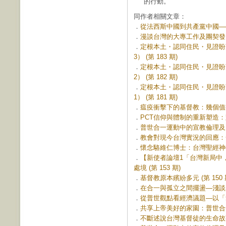
的行動。
同作者相關文章：
．
從法西斯中國到共產黨中國——
．
漫談台灣的大專工作及團契發展 (
．
定根本土・認同住民・見證盼
3） (第 183 期)
．
定根本土・認同住民・見證盼
2） (第 182 期)
．
定根本土・認同住民・見證盼
1） (第 181 期)
．
瘟疫衝擊下的基督教：幾個值得反
．
PCT信仰與體制的重新塑造：跳
．
普世合一運動中的宣教倫理及台、
．
教會對現今台灣實況的回應：一個
．
懷念駱維仁博士：台灣聖經神學研
．
【新使者論壇1「台灣新局中
處境 (第 153 期)
．
基督教原本繽紛多元 (第 150 
．
在合一與孤立之間擺盪—淺談二次
．
從普世觀點看經濟議題—以「拿伯
．
共享上帝美好的家園：普世合一運
．
不斷述說台灣基督徒的生命故事 (