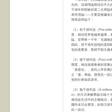
生的。這個理論相信在不久
千禧年和耶穌的第二次再臨
表性理論——主要是根據各信
簡單說明如下：
（1）前千禧年說（Pre-mil
度，相信世界會越來越壞，
臨，並帶來一千年「充滿無
因此，前千禧年說指的是耶
包括基要派、聖經字面主義者、時代
（2）後千禧年說（Post-mi
態度，相信藉著教會的宣教
「基督化」，直到上帝所應
之「後」來臨。接受此一說
初的社會福音派等。
（3）無千禧年說（A-millen
m）的方式來解釋啟示錄十
個信徒生活中的主權統治，
國尚未完全實現」的張力當
此一說法。