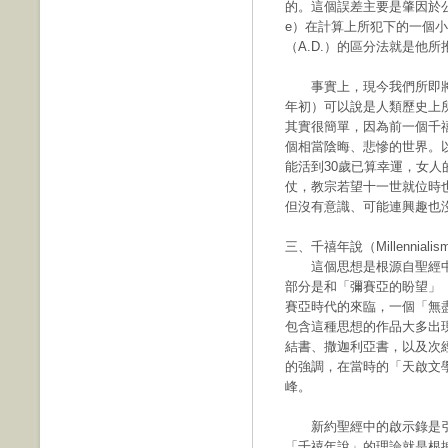
的。這個誤差主要是肇因於公元第
e）在計算上所犯下的一個小
（A.D.）的區分法就是他
事實上，現今我們所即將面臨
年初）可以說是人類歷史上
其實很簡單，因為前一個千禧
個相當陰晦、悲慘的世界。
能活到30歲已算幸運，女
仗，教宗若望十一世就位時
但沒有意識、可能連興趣也
三、千禧年說（Millennialism，
這個思想是根源自聖經中
部分是和「彌賽亞的盼望」（Me
賽亞時代的來臨，一個「無盡福分
包含這種思想的作品大多出
結書、撒迦利亞書，以及次
的強調，在當時的「天啟文學」（ap
峰。
新約聖經中的啟示錄是引
「千禧年說」的理論就是根