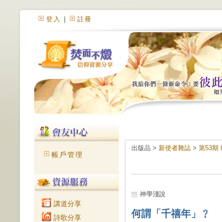
登入
|
註冊
出版品 >
新使者雜誌
>
第53期 l
帳戶管理
神學淺說
講道分享
何謂「千禧年」﹖
詩歌分享