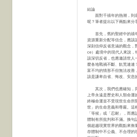
結論
面對千禧年的熱潮，到底
呢？筆者提出以下兩點來分
首先，舊約聖經中的禧年（j
資源重新分配等信念，應該
深刻信仰反省意涵的觀念，對生活
ce）處境中的現代人來說
該深切反省，也應邀請世人
麼各地戰禍不斷、飢荒連連
富不均的情形不但無法改善
該是謙卑自省、悔改、安息
其次，我們也應確知，與
上帝永遠是歷史和人類命運
終極命運並不受現世生命所
世」的生命意義和尊嚴。這
「等候」或「忍耐」，而應
體制有所批判和不滿。換句話
個超越現實世界的觀點來衡
存體制中不公義、不合理的