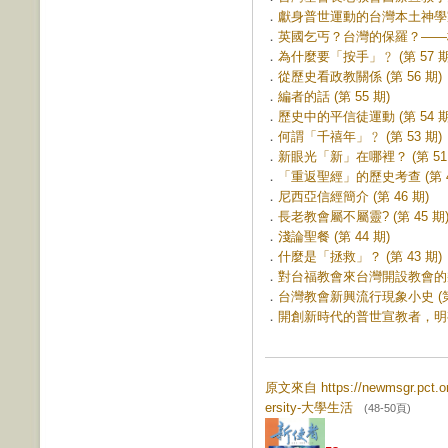
．
獻身普世運動的台灣本土神學家—
．
英國乞丐？台灣的保羅？——梅監
．
為什麼要「按手」﹖ (第 57 期
．
從歷史看政教關係 (第 56 期)
．
編者的話 (第 55 期)
．
歷史中的平信徒運動 (第 54 期
．
何謂「千禧年」﹖ (第 53 期)
．
新眼光「新」在哪裡？ (第 51 
．
「重返聖經」的歷史考查 (第 4
．
尼西亞信經簡介 (第 46 期)
．
長老教會屬不屬靈? (第 45 期
．
淺論聖餐 (第 44 期)
．
什麼是「拯救」？ (第 43 期)
．
對台福教會來台灣開設教會的幾點
．
台灣教會新興流行現象小史 (第 
．
開創新時代的普世宣教者，明有德
原文來自 https://newmsgr.pct.
ersity-大學生活
(48-50頁)