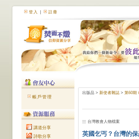
登入
|
註冊
出版品 >
新使者雜誌
>
第60期
帳戶管理
台灣教會人物檔案
講道分享
英國乞丐？台灣的保
詩歌分享