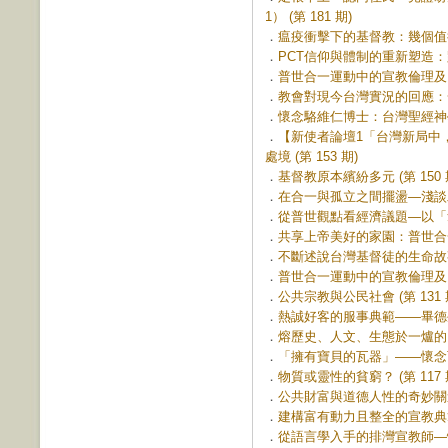
1） (第 181 期)
．
瘟疫衝擊下的基督教：幾個值得反
．
PCT信仰與體制的重新塑造：跳
．
普世合一運動中的宣教倫理及台、
．
教會對現今台灣實況的回應：一個
．
懷念駱維仁博士：台灣聖經神學研
．
【新使者論壇1「台灣新局中
處境 (第 153 期)
．
基督教原本繽紛多元 (第 150 
．
在合一與孤立之間擺盪—淺談二次
．
從普世觀點看經濟議題—以「拿伯
．
共享上帝美好的家園：普世合一運
．
不斷述說台灣基督徒的生命故事 (
．
普世合一運動中的宣教倫理及台、
．
公共宗教與公民社會 (第 131 
．
熱誠好客的服事典範——畢德生和
．
熔歷史、人文、生態於一爐的台神
．
「擁有寶貝的瓦器」——懷念可敬
．
物質或靈性的貧窮？ (第 117 
．
公共財富與道德人性的奇妙關連 (
．
建構富有動力且整全的宣教典範 (
．
從語言學入手的排灣宣教師—懷約