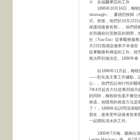
※ 在福爾摩莎的工作
1895年10月16日，梅牧師
sborough）、廉德烈牧師（
式。然後，他們於10月22
保護咱後會有期」。他們搭船
在預備前往宣教區的期間，
社（Toa-Sia）從事醫療服務工
月23日因感染傷寒不幸過
從事醫療和傳道的工作。然
無法即刻做決定。1896年
自1896年11月起，梅
——彰化為主要工作據點，
心」。他們也以例行性的醫療
7年4月起在大社從事四個
的同時，梅牧師也毫不懈怠
佈道。他慣用的佈道方法是
了！」1898年在訪問澎湖
朋友，後來更申請後者前來
一起開拓清水的工作。
1900年7月梅、蘭兩位宣
Leslie Mackay）後