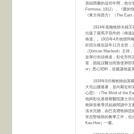
居紐西蘭的這些年間，他分別又出
Formosa, 1912）、《愛的恆久
《東方與西方》（The East an
1914年底梅牧師夫婦又
出版了羅馬字寫作的《佈道
佈道」。1915年4月他偕
於回台後在該年11月去世
（Duncan Macleo
並舉行街頭佈道，彰化市民莫
冒，因延誤醫治而致使肺部受感染
or）悉心照料，並建議他返
1918年9月梅牧師由英國
大屯山腰避暑，並向鄰近村落
心思》（The Mind of the
他與彰化基督教醫院護士洪伯祺姑娘（
牧師並教導洪姑娘閱讀中文書
淡水完婚，由巴克禮牧師證婚
宋忠堅牧師的教學工作，也出
Kau-Hoe）一書。