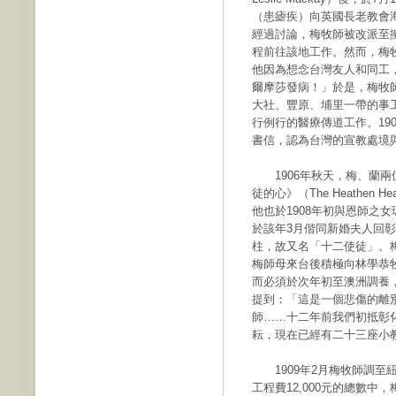
（患瘧疾）向英國長老教會
經過討論，梅牧師被改派至擁
程前往該地工作。然而，梅
他因為想念台灣友人和同工
爾摩莎發病！」於是，梅牧師
大社、豐原、埔里一帶的事工
行例行的醫療傳道工作。19
書信，認為台灣的宣教處境
1906年秋天，梅、蘭兩位
徒的心》（The Heathe
他也於1908年初與恩師之女瑪格麗特
於該年3月偕同新婚夫人回
柱，故又名「十二使徒」。
梅師母來台後積極向林學恭
而必須於次年初至澳洲調養
提到：「這是一個悲傷的離
師……十二年前我們初抵彰
耘，現在已經有二十三座小
1909年2月梅牧師調至
工程費12,000元的總數中，