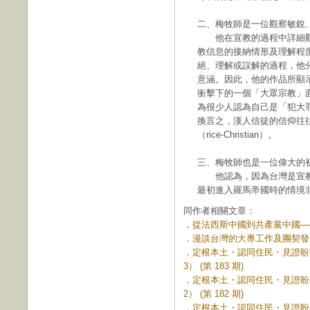
二、梅牧師是一位觀察敏銳
他在宣教的過程中詳細觀
教信息的接納情形及理解程
絕、理解或誤解的過程，他
意涵。因此，他的作品所顯
衝擊下的一個「大眾宗教」
為很少人認為自己是「犯大
換言之，漢人信徒的信仰往
（rice-Christian）。
三、梅牧師也是一位偉大的
他認為，因為台灣是宣教運動上
最初進入羅馬帝國時的情境
同作者相關文章：
．
從法西斯中國到共產黨中國——
．
漫談台灣的大專工作及團契發展 (
．
定根本土・認同住民・見證盼
3） (第 183 期)
．
定根本土・認同住民・見證盼
2） (第 182 期)
．
定根本土・認同住民・見證盼