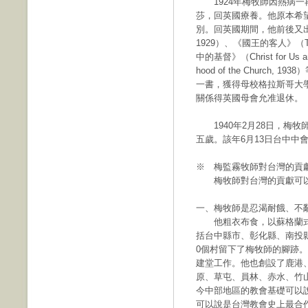
1924年梅牧師因熱病一
莎，回英國療養。他原本希
別。回英國期間，他前後又出版了《
1929）、《國王的客人》（The
中的基督》（Christ for Us 
hood of the Church
一書，獲得母校格拉斯哥大學
關係得英國母會允准退休。
1940年2月28日，梅牧師
五歲。該年6月13日台中中
※ 梅監霧牧師對台灣的貢
梅牧師對台灣的貢獻可以
一、梅牧師是忍渴耐餓、不
他粗衣布食，以蘇格蘭式
括台中縣市、彰化縣、南投縣
0個村留下了梅牧師的腳跡
建堂工作。他也創設了鹿港
原、草屯、員林、赤水、竹
今中部地區的教會基礎可以
可以說是台灣教會史上最合