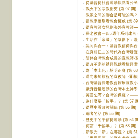
．
從基督徒社會運動觀點看公民社會 
．
戰火下的宗教衝突 (第 97 期)
．
教派之間的聯合是可能的嗎？—
．
從教宗選舉看教會權威 (第 89 
．
從宣教師女兒到海外宣教師──蘇
．
長老教會一四○週年系列建言 (第
．
生活在「帝國」的陰影下：漫談
．
認同與合一：基督教信仰與台灣的
．
在真相扭曲的時代為台灣發聲的人
．
陪伴台灣教會成長的宣教師-安慕
．
從改革宗的禮拜觀點看敬拜讚美運
．
為「本土化」驗明正身 (第 68 
．
邁向未知旅程的宣教師--彌迪理牧
．
台灣基督長老教會醫療宣教小史 (
．
獻身普世運動的台灣本土神學家—
．
英國乞丐？台灣的保羅？——梅監
．
為什麼要「按手」﹖ (第 57 期
．
從歷史看政教關係 (第 56 期)
．
編者的話 (第 55 期)
．
歷史中的平信徒運動 (第 54 期
．
何謂「千禧年」﹖ (第 53 期)
．
新眼光「新」在哪裡？ (第 51 