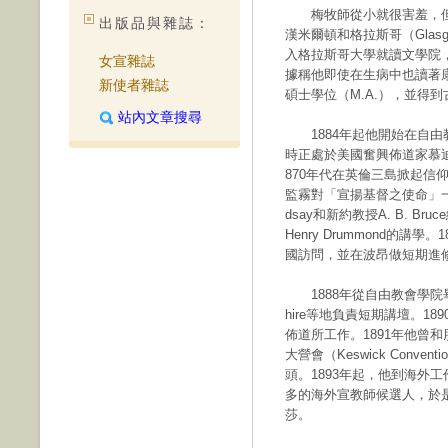
梅牧師從小就很害羞，但
出版品與雜誌：
漢米爾頓和格拉斯哥（Glas
入格拉斯哥大學就讀文學院
女宣雜誌
據稱他即使在生病中也讀著康
新使者雜誌
碩士學位（M.A.），並得
站內文章搜尋
1884年起他開始在自由教會學院
時正處於美國奮興佈道家慕迪（D. 
870年代在英倫三島掀起信
監霧對「宣揚基督之使命」一
dsay和新約教授A. B. 
Henry Drummond的
國訪問，並在波昂做短期進
1888年從自由教會學院畢業後
hire等地負責短期講壇。1890
佈道所工作。1891年他曾
大營會（Keswick Conv
頭。1893年起，他到海外
多的海外宣教師候選人，於
莎。