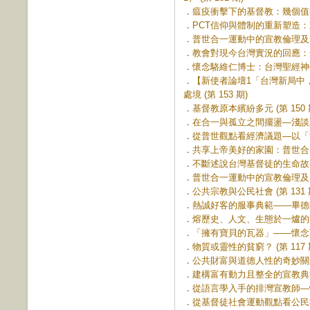
．
瘟疫衝擊下的基督教：幾個值得反
．
PCT信仰與體制的重新塑造：跳
．
普世合一運動中的宣教倫理及台、
．
教會對現今台灣實況的回應：一個
．
懷念駱維仁博士：台灣聖經神學研
．
【新使者論壇1「台灣新局中
處境 (第 153 期)
．
基督教原本繽紛多元 (第 150 
．
在合一與孤立之間擺盪—淺談二次
．
從普世觀點看經濟議題—以「拿伯
．
共享上帝美好的家園：普世合一運
．
不斷述說台灣基督徒的生命故事 (
．
普世合一運動中的宣教倫理及台、
．
公共宗教與公民社會 (第 131 
．
熱誠好客的服事典範——畢德生和
．
熔歷史、人文、生態於一爐的台神
．
「擁有寶貝的瓦器」——懷念可敬
．
物質或靈性的貧窮？ (第 117 
．
公共財富與道德人性的奇妙關連 (
．
建構富有動力且整全的宣教典範 (
．
從語言學入手的排灣宣教師—懷約
．
從基督徒社會運動觀點看公民社會 