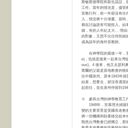
斯敏斯德學院和新生談話，
工作。當年的情況是，儘管兩年
宣教行列，前一年卻沒有任
入，情況將十分堪憂。當時
都在討論誰有可能投入。結
婚，有的人年紀太大… 理
的對象，又想不出任何拒絕
成為該年的海外宣教師。
在神學院的最後一年，安慕
e)，也就是後來一起來台灣從事宣教
ous)。4 後來，他又去瑟利奧克
蕾爾的父親是當地教會的牧
往中國泉州。原本1943年
結束，想要去，卻沒有適當的
起前往，並在泉州停留到194
※ 參與台灣的神學教育工
1948年，安慕理夫婦接
變的主要背景是英國長老教會
將一切機構和財產移交給本
既然台灣教會已經獨立，那
熟悉本地事務的宣教師如滿雄才牧