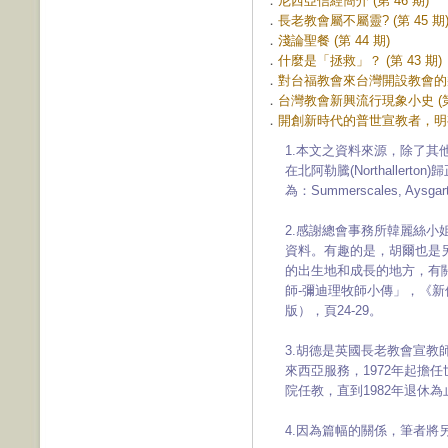
．
尼西亞信經簡介 (第 46 期)
．
長老教會屬不屬靈? (第 45 期
．
淺論聖餐 (第 44 期)
．
什麼是「拯救」？ (第 43 期)
．
對台福教會來台灣開設教會的幾點
．
台灣教會新興流行現象小史 (第 
．
開創新時代的普世宣教者，明有德
1.本文之資料來源，除了其他
在北阿勒騰(Northalle
為：Summerscales, Aysgarth
2.感謝總會事務所韓麗絲小姐(C
資料。有趣的是，胡爾也是另一位英
的出生地和成長的地方，有
師-彌迪理牧師小傳」，《新使
版），頁24-29。
3.胡德是英國長老教會宣教師
來西亞服務，1972年起擔
院任教，直到1982年退休為
4.因為篇幅的關係，筆者將