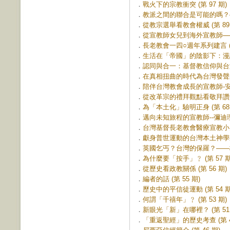
．
戰火下的宗教衝突 (第 97 期)
．
教派之間的聯合是可能的嗎？—
．
從教宗選舉看教會權威 (第 89 
．
從宣教師女兒到海外宣教師──蘇
．
長老教會一四○週年系列建言 (第
．
生活在「帝國」的陰影下：漫談
．
認同與合一：基督教信仰與台灣的
．
在真相扭曲的時代為台灣發聲的人
．
陪伴台灣教會成長的宣教師-安慕
．
從改革宗的禮拜觀點看敬拜讚美運
．
為「本土化」驗明正身 (第 68 
．
邁向未知旅程的宣教師--彌迪理牧
．
台灣基督長老教會醫療宣教小史 (
．
獻身普世運動的台灣本土神學家—
．
英國乞丐？台灣的保羅？——梅監
．
為什麼要「按手」﹖ (第 57 期
．
從歷史看政教關係 (第 56 期)
．
編者的話 (第 55 期)
．
歷史中的平信徒運動 (第 54 期
．
何謂「千禧年」﹖ (第 53 期)
．
新眼光「新」在哪裡？ (第 51 
．
「重返聖經」的歷史考查 (第 4