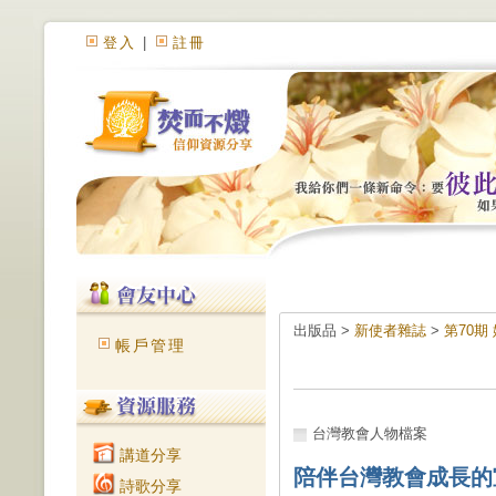
登入
|
註冊
出版品 >
新使者雜誌
>
第70期
帳戶管理
台灣教會人物檔案
講道分享
陪伴台灣教會成長的
詩歌分享