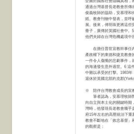
企圖對國際社會隱瞞真相，
通過台灣基督長老教會所傳
俊義牧師的協助，安慕理和
紙、教會刊物中發表，並呼
展。後來，傅明珠更將這些
冊子，廣傳於英國社會中。
他們夫婦在台灣危機處境中
在擔任普世宣教幹事任內
產政權下的東德和捷克教會
一件令人傷慟的悲劇事件，就
的海邊發生意外過世。6 
中難以承受的打擊。1983
退休於英國北部約克郡(Yorkshi
※ 陪伴台灣教會成長的宣
筆者認為，安慕理牧師對
向自立與本土化的關鍵時期
灣時，他發現長老教會幾乎
府15年左右的高壓統治下
教會不斷地在「效忠基督」
的觀察是：