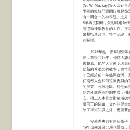
(G. W. Mackay)等
學院的復校問題開始引起熱
有一間合一的神學院」之外，
8年再度開辦，黃彰輝也熱
灣協助神學教育的工作。在這
泉州抵達台灣。換句話說，
的關聯。
1948年起，安慕理受派
長，前後共15年。他待人
優越感。他的太太傅明珠專
助新約希臘文的教學，也常
才已經於前一年離開台灣，
任南部大會和傳道局委員的
的屏東、高雄地區。對他而
到共產黨逐漸控制中國，彌
安、彌二人本是韋斯敏斯德
過同工的情誼，合作關係當
除了學術知識之外，更重要
安慕理夫婦有兩個孩子，珍(Jane
49年出生於台北馬偕醫院