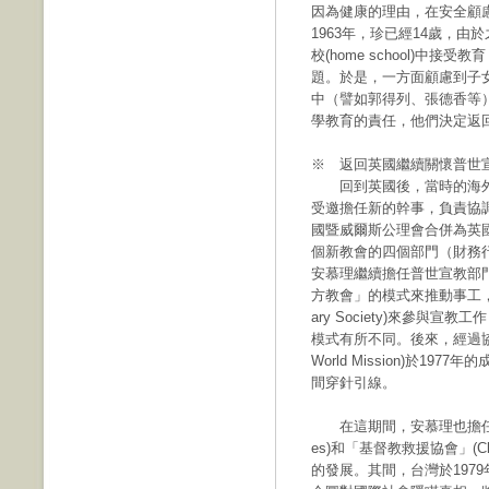
因為健康的理由，在安全顧慮
1963年，珍已經14歲，
校(home school)中
題。於是，一方面顧慮到子
中（譬如郭得列、張德香等
學教育的責任，他們決定返
※ 返回英國繼續關懷普世
回到英國後，當時的海外宣道會
受邀擔任新的幹事，負責協調
國暨威爾斯公理會合併為英國歸正教會
個新教會的四個部門（財務
安慕理繼續擔任普世宣教部
方教會」的模式來推動事工，且過
ary Society)來參與
模式有所不同。後來，經過協商，
World Mission)於1
間穿針引線。
在這期間，安慕理也擔任「英國教會聯
es)和「基督教救援協會」(Ch
的發展。其間，台灣於197