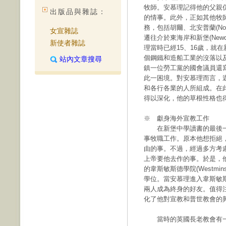
牧師。安慕理記得他的父親
出版品與雜誌：
的情事。此外，正如其他牧
務，包括胡爾、北安普蘭(North
女宣雜誌
遷往介於東海岸和新堡(Newcast
新使者雜誌
理當時已經15、16歲，就
個鋼鐵和造船工業的沒落以
站內文章搜尋
鎮一位勞工黨的國會議員還
此一困境。對安慕理而言，
和各行各業的人所組成。在
得以深化，他的草根性格也
※ 獻身海外宣教工作
在新堡中學讀書的最後一
事牧職工作。原本他想拒絕
由的事。不過，經過多方考
上帝要他去作的事。於是，
的韋斯敏斯德學院(Westmin
學位。當安慕理進入韋斯敏
兩人成為終身的好友。值得
化了他對宣教和普世教會的
當時的英國長老教會有一