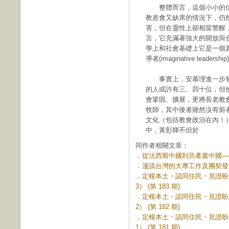
整體而言，這個小小的信
教差會又缺席的情況下，仍
害，但在靈性上卻相當警醒
言，它充滿著強大的開放與
學上和社會基礎上它是一個
導者(imaginative leadershi
事實上，安慕理進一步發
的人或許有三、四十位，但
會鞏固、擴展，更將長老教
牧師，其中後者雖然沒有前
文化（包括教會政治在內！
中，黃彰輝不但於
同作者相關文章：
．
從法西斯中國到共產黨中國——
．
漫談台灣的大專工作及團契發展 (
．
定根本土・認同住民・見證盼
3） (第 183 期)
．
定根本土・認同住民・見證盼
2） (第 182 期)
．
定根本土・認同住民・見證盼
1） (第 181 期)