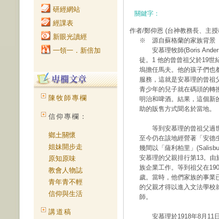
研經網站
關鍵字：
經課表
作者/鄭仰恩
(台神教務長、主授
新眼光讀經
※ 源自蘇格蘭的家族背景
一領一．新倍加
安慕理牧師(Boris And
徒。1 他的曾曾祖父於19世紀
塢擔任馬夫。他的孩子們也
服務，這就是安慕理的曾祖父
青少年的兒子就在碼頭的轉
陳牧師專欄
明治和啤酒。結果，這個新
助的販售方式聞名於當地。
信仰專欄：
等到安慕理的曾祖父過世
鄉土關懷
至今仍在該地經營著「安德
姐妹開步走
幾間以「薩利柏里」(Salis
安慕理的父親排行第13。
原知原味
族企業工作。等到祖父在19
教會人物誌
歲。當時，他們家族的事業
青年青不輕
的父親才得以進入文法學校
信仰與生活
師。
講道稿
安慕理於1918年8月11日