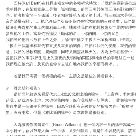
巴特(Karl Barth)在解釋主禱文中的各種祈求時說：「我們注意到這些
求的排列，在某種意義上是和十誡相類似：前面三項與後面三項有顯然的不
同，前者相當於一至四誡，後者相當於第五誡至第十誡。前三種請求是與上
帝之榮耀有關；......祂允許我們及命令我們去祈求前面的三種請求；我們是
被吩咐去為祂的事工的勝利而工作。祂邀請我們在祂對教會及世界的管理中
參與祂的工作。當我們祈禱說『願你的名......你的國......你的旨意……』，
我們等於把自己放在上帝之旁。」論到主禱文中後面三項祈求時，巴特說：
「後面三個請求和我們有直接及重要的關係，它們和我們的安樂，我們的善
意，我們的拯救有關，屬肉體，同時又屬靈及屬天的。因為上帝在基督中，
曾把我們的事(我們生活上的重要的及瑣碎的問題)和祂自己的事連結在一起
我們現在被允許，及真的被命令去坦白地為我們的幸福而祈求。」
若是我們需要一個祈禱的範本，主禱文是最佳的祈禱範本。
※ 雅比斯的禱告？
從前面的敘述來看歷代志上4章10節雅比斯的禱告，「上帝啊，求你賜
給我，給我許多土地。求你與我同在，保守我脫離一切災害。」此類禱告在
聖經中是一個很平凡的禱告，因為它跟所有宗教信徒的祈禱內容-「祈福消
災」沒有兩樣。但是《雅比斯的禱告》這本書則是很特別。
因為該書作者魏肯生（Bruce Wilkison）把一個內容平凡的禱告寫成一
本小冊子，藉以鼓勵人向上帝祈禱，又受到歡迎，這是件不容易的事。該書