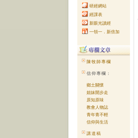
研經網站
經課表
新眼光讀經
一領一．新倍加
陳牧師專欄
信仰專欄：
鄉土關懷
姐妹開步走
原知原味
教會人物誌
青年青不輕
信仰與生活
講道稿