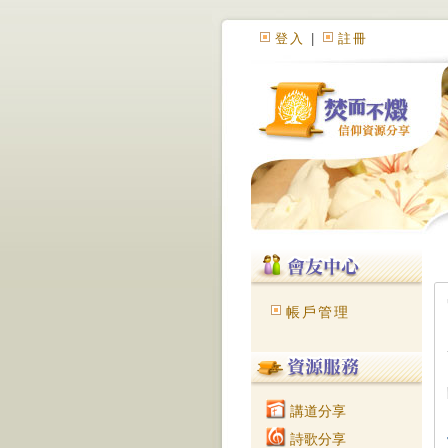
登入
|
註冊
帳戶管理
講道分享
詩歌分享