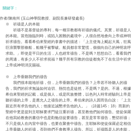
關鍵字：
作者/陳南州
(玉山神學院教授、副院長兼研發處長)
※ 祈禱是人的本能
祈禱不是基督徒的專利，每一種宗教都有祈禱的儀式。其實，祈禱是人
的本能。當危險臨到時，或陷入困難的處境中，人很自然地會向上帝或神明
祈求禱告。看看希伯來聖經約拿書中的描述：「上主使海上颳起大風，狂風
巨浪襲擊那條船，船幾乎被擊破。船員都非常驚慌，個個向自己的神明哀呼
求助。」即使是平日的生活，人也經常禱告，不是嗎？想想自己，看看我們
的周邊，有多少人不祈求祝福？幾乎所有宗教的信徒都免不了在生活中祈求
上帝或神明消災賜福。
※ 上帝垂聽我們的禱告
我們很本能地祈禱，但，上帝垂聽我們的禱告？上帝若不聆聽人的禱
告，我們的祈求無論如何迫切、熱忱也是徒然，不是嗎？是的。不過，根據
希伯來聖經的記載，或是個人，或是民族整體，以色列人時常經驗到上帝是
聽祈禱的上帝，是應允人之禱告的上帝。希伯來的詩人因而告白說：「上主
親近所有求告他的人；他接近誠懇求告他的人。」（詩篇145：18）而新約
聖經中更是提到主耶穌要求門徒注重祈禱，甚至教他們如何禱告。使徒保羅
在他寫給教會的書信中也是勸勉信徒要禱告，甚至是常常禱告，懇切祈禱；
不只是個人在內室中禱告，也要在聚會中禱告。主耶穌和使徒保羅必定相信
上帝垂聽人的祈禱，否則他們不會教導人禱告。所以，祈禱既是人的本能，