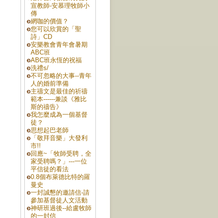
宣教師-安慕理牧師小
傳
網咖的價值？
您可以欣賞的「聖
詩」CD
安樂教會青年會暑期
ABC班
ABC班永恆的祝福
洗禮s/
不可忽略的大事--青年
人的婚前準備
主禱文是最佳的祈禱
範本------兼談《雅比
斯的禱告》
我怎麼成為一個基督
徒？
思想起巴老師
「敬拜音樂」大發利
市!!
回應~「牧師受聘，全
家受聘嗎？」---一位
平信徒的看法
0.8個布萊德比特的羅
曼史
一封誠懇的邀請信-請
參加基督徒人文活動
神研班過後--給盧牧師
的一封信