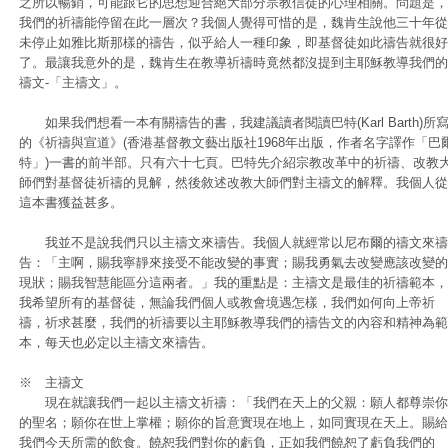
之所以暢銷，可能跟它的思想迎合絕大部分宗教信徒的心理相關。問題是，
我們的祈禱能停留在此一層次？我個人覺得可惜的是，魏肯生說他三十年從
未停止如雅比斯那樣的禱告，似乎給人一種印象，即基督徒如此禱告就很好
了。最讓我意外的是，魏肯生在教導祈禱時竟然都沒提到主耶穌教導我們的
禱文-「主禱文」。
如果我們想看一本有關禱告的書，我建議讀者閱讀巴特(Karl Barth)所
的《祈禱與宣道》(香港基督教文藝出版社1968年出版，作者名字譯作「巴
特」)一書的前半部。只有六十七頁。巴特先介紹宗教改革中的祈禱、改教
師們對基督徒祈禱的見解，然後敘述改教大師們對主禱文的解釋。我個人從
這本書獲益甚多。
我並不是說我們只以主禱文來禱告。我個人就經常以尼布爾的禱文來禱
告：「主啊，賜我寧靜來接受不能改變的事實；賜我勇氣去改變應該改變的
現狀；賜我智慧能區分這兩者。」我的重點是：主禱文是最佳的祈禱範本，
我希望所有的基督徒，無論我們個人或教會境遇怎樣，我們如何向上帝祈
禱，祈求甚麼，我們的祈禱要以主耶穌教導我們的禱告文的內容和精神為範
本，每天也必定以主禱文來禱告。
※ 主禱文
現在就讓我們一起以主禱文祈禱：「我們在天上的父親：願人都尊崇你
的聖名；願你在世上掌權；願你的旨意實現在地上，如同實現在天上。賜給
我們今天所需的飲食。饒恕我們對你的虧負，正如我們饒恕了虧負我們的