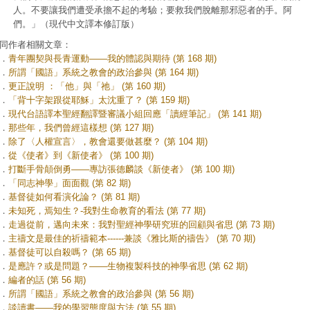
人。不要讓我們遭受承擔不起的考驗；要救我們脫離那邪惡者的手。阿
們。」（現代中文譯本修訂版）
同作者相關文章：
．
青年團契與長青運動——我的體認與期待 (第 168 期)
．
所謂「國語」系統之教會的政治參與 (第 164 期)
．
更正說明 ：「他」與「祂」 (第 160 期)
．
「背十字架跟從耶穌」太沈重了？ (第 159 期)
．
現代台語譯本聖經翻譯暨審議小組回應「讀經筆記」 (第 141 期)
．
那些年，我們曾經這樣想 (第 127 期)
．
除了〈人權宣言〉，教會還要做甚麼？ (第 104 期)
．
從《使者》到《新使者》 (第 100 期)
．
打斷手骨顛倒勇——專訪張德麟談《新使者》 (第 100 期)
．
「同志神學」面面觀 (第 82 期)
．
基督徒如何看演化論？ (第 81 期)
．
未知死，焉知生？-我對生命教育的看法 (第 77 期)
．
走過從前，邁向未來：我對聖經神學研究班的回顧與省思 (第 73 期)
．
主禱文是最佳的祈禱範本------兼談《雅比斯的禱告》 (第 70 期)
．
基督徒可以自殺嗎？ (第 65 期)
．
是應許？或是問題？——生物複製科技的神學省思 (第 62 期)
．
編者的話 (第 56 期)
．
所謂「國語」系統之教會的政治參與 (第 56 期)
．
談讀書——我的學習態度與方法 (第 55 期)