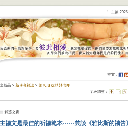
主後 202
推文：
出版品 >
新使者雜誌
>
第70期 媒體與信仰
字級調整：
解惑之窗
主禱文是最佳的祈禱範本------兼談《雅比斯的禱告