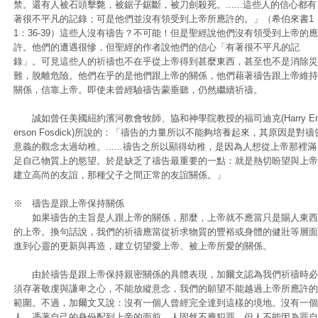
禁。還有人被石頭擊斃，被鋸子鋸斷，被刀劍殺死。......這些人的信心都有
著很不平凡的記錄；可是他們並沒有領受到上帝所應許的。」（希伯來書1
1：36-39）這些人沒有禱告？不可能！但是聖經說他們沒有領受到上帝的應
許。他們的遭遇很慘，但聖經的作者說他們的信心「有著很不平凡的記
錄」。可見這些人的祈禱也不在乎從上帝得到甚麼東西，甚至也不是消除災
難，脫離危險。他們在乎的是他們跟上帝的關係，他們藉著禱告跟上帝維持
關係，信靠上帝。即使未曾經驗禱告蒙垂聽，仍然繼續祈禱。
誠如曾任美國紐約濱河教會牧師、協和神學院教授的福司迪克(Harry E
erson Fosdick)所說的：「禱告的力量所以不能夠培養起來，其原因是對禱
意義的觀念太過幼稚。......禱告之所以顯得幼稚，是因為人想從上帝那裡滿
足自己物質上的慾望。於是缺乏了禱告最重要的一點：就是熱切盼望與上帝
建立高尚的友誼，那種父子之間正常的友誼關係。」
※ 禱告是跟上帝保持關係
如果禱告的主旨是人跟上帝的關係，那麼，上帝就不應當只是賜人東西
的上帝。換句話說，我們的祈禱應當從祈求物質的豐裕或身體的健壯等層面
進到心靈的更新與再造，建立切望愛上帝、被上帝所愛的關係。
由於禱告是跟上帝保持親密關係的具體表現，加爾文認為我們祈禱時必
須存著敬虔與謙卑之心，不能放縱意念，我們的願望不能越過上帝所應許的
範圍。不過，加爾文又說：沒有一個人曾經完全達到這樣的境地。沒有一個
人，憑著自己的身份配到上帝的面前。人固然不應犯罪，但人不能因為罪自