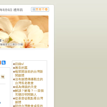
6年8月6日 禮拜四
目錄s/
雅音的蠶
報禁開放前的台灣新
聞媒體
沒有媒體傳播觀念的
台灣長老教會
成為傳揚的天使
解讀？解毒？----當個
耳聰目明閱聽人
從基督徒觀點看台灣
》
媒體
陪伴台灣教會成長的