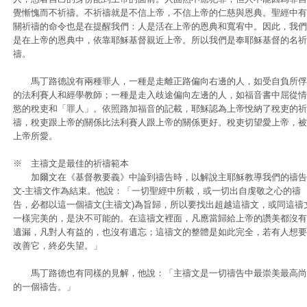
覺慚愧而不祈禱。不祈禱就是不信上帝，不信上帝的仁慈與恩典。聖經中有
關祈禱的命令也是在提醒我們：人是活在上帝的恩典和寬宥中。因此，我們
是在上帝的恩典中，依靠耶穌基督親近上帝。所以我們是奉耶穌基督的名祈
禱。
馬丁路德說有兩種罪人，一種是走離正路偏向右邊的人，如受自負所俘
的法利賽人和經學教師；一種是走入歧途偏向左邊的人，如福音書中屈從情
慾的稅吏和「罪人」。依照路加福音的記載，耶穌認為上帝悅納了稅吏的祈
禱，稅吏跟上帝的關係比法利賽人跟上帝的關係更好。稅吏切望愛上帝，被
上帝所愛。
※ 主禱文是最佳的祈禱範本
加爾文在《基督教要義》中論到禱告時，以解說主耶穌教導我們的禱告
文-主禱文作為結束。他說：「一切聖經中所載，或一切出自虔敬之心的禱
告，必都以這一個禱文(主禱文)為旨歸，所以要找出超越這禱文，或同這禱
一樣完美的，是決不可能的。在這禱文裡面，凡應當歸給上帝的讚美都沒有
遺漏，凡對人有益的，也沒有遺忘；這禱文的整體是如此完全，若有人想要
改善它，終必失望。」
馬丁路德也有同樣的見解，他說：「主禱文是一切禱告中最崇美最高尚
的一個禱告。」