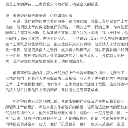
也是上帝的期待。上帝喜愛人向祂祈禱，祂成全人的禱告。
※ 未曾經驗禱告蒙垂聽，仍然繼續祈禱
不過，我們在聖經中也看到另外一種信仰經驗，就是上帝的兒女向上帝
抱怨，他們說上帝好像沒聽他們的禱告。「我的上帝，我的上帝，你為甚麼
離棄我？我哀號求助，你為甚麼不來幫助我？我的上帝啊，我白天呼號，你
不回答；我夜間哀求，也得不到安息。」（詩篇22：1-2）詩人的禱告未蒙
聽？上帝既是慈愛憐憫的主，祂必然聽到詩人的祈禱。但是詩人未曾經驗到
此一事實。這是因其個人之罪行，或其祈求動機不好，所以不得眷顧？我們
不得而知。聖經沒記載詩人發出如此哀怨之祈禱的原因，可是從詩人的呼
求，我們確知他的處境實在艱困，他的體驗真切。
值得我們深思的是，詩人雖然抱怨上帝未曾垂聽他的禱告，災難到了，
卻求助無門，但是詩人仍然繼續向上帝祈禱。詩人甚至也告白他的祖先信靠
上帝，上帝便拯救他們。他們哀求，上帝就使他們逃脫了危難。這篇詩篇中
的詩人似乎注重他跟上帝的關係，甚於禱告是否得著成全。
新約聖經也有這類似的記載。希伯來書的作者提及許多聖徒藉著信心，
經驗到上帝的應許。希伯來書的作者沒詳細解說，但深信這些偉大的聖徒必
然是經常禱告的人，他們在其所經歷的逼迫、危險中，一定是懇切祈禱。上
帝也回應，拯救他們脫離獅子的口、刀劍的殺戮等。但是，希伯來書的作者
同時提及另外還有一些人，他們「忍受戲弄，鞭打；也有人被綑綁，被囚