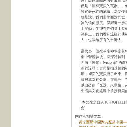
為什麼保羅能夠擁有這種信
們是「擁有寶貝的瓦器」。
故冒著死亡的危險，為要使
就是說，我們常常面對死亡
神的信仰態度。保羅進一步
上發動，生卻在你們身上發
師身上，我們看到這樣的典
人，也賜給所有的台灣人。
當代另一位改革宗神學家莫特曼(
集中營經驗後，深深體驗到
面向「遠景」(vision)
趣的詮釋：寶貝是指基督的
壞，裡面的寶貝流了出來，
寶貝成為在亞洲、在非洲、
以自己的「瓦器」來承接，
生活與文化處境中承接寶貝
[本文改寫自2010年9月1
會]
同作者相關文章：
．
從法西斯中國到共產黨中國——