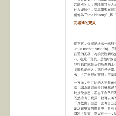
甚麼樣的人；無論用甚麼方法
他入鄉隨俗，認真學習布農
稱他為”Tama Hosong”（
瓦器裡的寶貝
接下來，保羅描繪出一幅對後世
ure in earthen ve
普通的瓦器，為的要證明這無
7)。在此「寶貝」是指耶
即指我們或是我們所做的工
明耶穌是燈火，我們是燈臺。當代美
出，「瓦器裡的寶貝」正是
一方面，中世紀的天主教會
國，認為教宗就是耶穌基督
於接受救恩，卻忘了自己只
既然擁有了寶貝，就可以將
「真教會」自居，認為自己
是活在現實的世界中，具有
慣將「聖靈」掌握在手中，