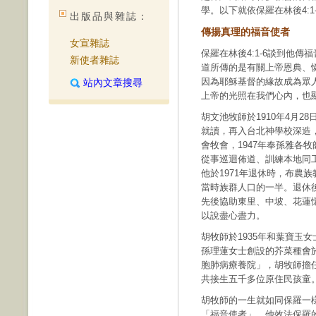
學。以下就依保羅在林後4:
出版品與雜誌：
傳揚真理的福音使者
女宣雜誌
保羅在林後4:1-6談到他
新使者雜誌
道所傳的是有關上帝恩典、
因為耶穌基督的緣故成為眾
站內文章搜尋
上帝的光照在我們心內，也
胡文池牧師於1910年4月
就讀，再入台北神學校深造
會牧會，1947年奉孫雅各
從事巡迴佈道、訓練本地同
他於1971年退休時，布農
當時族群人口的一半。退休
先後協助東里、中坡、花蓮
以說盡心盡力。
胡牧師於1935年和葉寶玉
孫理蓮女士創設的芥菜種會於
胞肺病療養院」，胡牧師擔
共接生五千多位原住民孩童
胡牧師的一生就如同保羅一
「福音使者」。他效法保羅