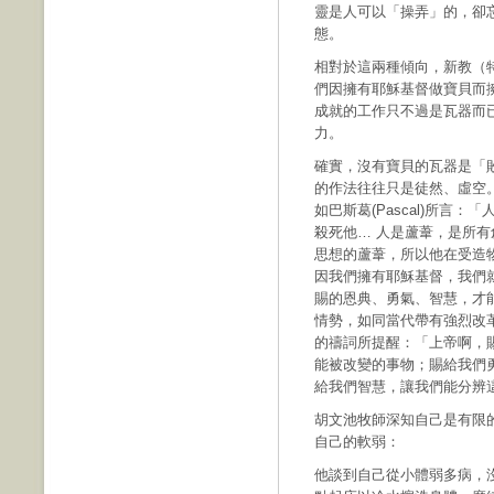
靈是人可以「操弄」的，卻
態。
相對於這兩種傾向，新教（
們因擁有耶穌基督做寶貝而
成就的工作只不過是瓦器而
力。
確實，沒有寶貝的瓦器是「
的作法往往只是徒然、虛空
如巴斯葛(Pascal)所言
殺死他… 人是蘆葦，是所
思想的蘆葦，所以他在受造
因我們擁有耶穌基督，我們
賜的恩典、勇氣、智慧，才
情勢，如同當代帶有強烈改革宗氣質
的禱詞所提醒：「上帝啊，
能被改變的事物；賜給我們
給我們智慧，讓我們能分辨
胡文池牧師深知自己是有限
自己的軟弱：
他談到自己從小體弱多病，