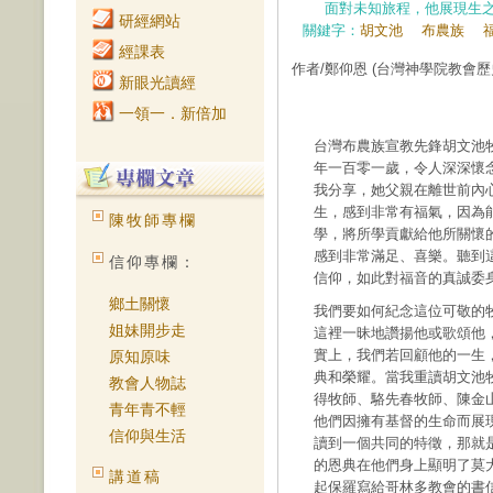
面對未知旅程，他展現生之
研經網站
關鍵字：
胡文池
布農族
經課表
作者/鄭仰恩
(台灣神學院教會歷
新眼光讀經
一領一．新倍加
台灣布農族宣教先鋒胡文池牧
年一百零一歲，令人深深懷
我分享，她父親在離世前內
生，感到非常有福氣，因為
陳牧師專欄
學，將所學貢獻給他所關懷
感到非常滿足、喜樂。聽到
信仰專欄：
信仰，如此對福音的真誠委
鄉土關懷
我們要如何紀念這位可敬的
姐妹開步走
這裡一昧地讚揚他或歌頌他
實上，我們若回顧他的一生
原知原味
典和榮耀。當我重讀胡文池
教會人物誌
得牧師、駱先春牧師、陳金
青年青不輕
他們因擁有基督的生命而展
信仰與生活
讀到一個共同的特徵，那就
的恩典在他們身上顯明了莫
講道稿
起保羅寫給哥林多教會的書