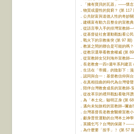
．
「擁有寶貝的瓦器」——懷念可敬
．
物質或靈性的貧窮？ (第 117 
．
公共財富與道德人性的奇妙關連 (
．
建構富有動力且整全的宣教典範 (
．
從語言學入手的排灣宣教師—懷約
．
從基督徒社會運動觀點看公民社會 
．
戰火下的宗教衝突 (第 97 期)
．
教派之間的聯合是可能的嗎？—
．
從教宗選舉看教會權威 (第 89 
．
從宣教師女兒到海外宣教師──蘇
．
長老教會一四○週年系列建言 (第
．
生活在「帝國」的陰影下：漫談
．
認同與合一：基督教信仰與台灣的
．
在真相扭曲的時代為台灣發聲的人
．
陪伴台灣教會成長的宣教師-安慕
．
從改革宗的禮拜觀點看敬拜讚美運
．
為「本土化」驗明正身 (第 68 
．
邁向未知旅程的宣教師--彌迪理牧
．
台灣基督長老教會醫療宣教小史 (
．
獻身普世運動的台灣本土神學家—
．
英國乞丐？台灣的保羅？——梅監
．
為什麼要「按手」﹖ (第 57 期