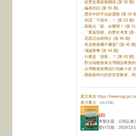
．
從歷史看政教關係 (第 56 期)
．
編者的話 (第 55 期)
．
歷史中的平信徒運動 (第 54 期
．
何謂「千禧年」﹖ (第 53 期)
．
新眼光「新」在哪裡？ (第 51 
．
「重返聖經」的歷史考查 (第 4
．
尼西亞信經簡介 (第 46 期)
．
長老教會屬不屬靈? (第 45 期
．
淺論聖餐 (第 44 期)
．
什麼是「拯救」？ (第 43 期)
．
對台福教會來台灣開設教會的幾點
．
台灣教會新興流行現象小史 (第 
．
開創新時代的普世宣教者，明有德
原文來自 https://newmsgr.pct
者力量大
(33-37頁)
121
本期主題：公民記者
發行日期：2010/12/1