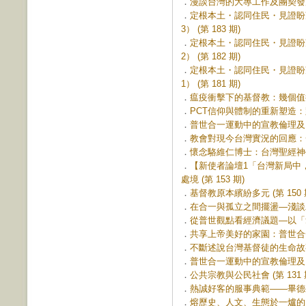
．
漫談台灣的大專工作及團契發展 (
．
定根本土・認同住民・見證盼
3） (第 183 期)
．
定根本土・認同住民・見證盼
2） (第 182 期)
．
定根本土・認同住民・見證盼
1） (第 181 期)
．
瘟疫衝擊下的基督教：幾個值得反
．
PCT信仰與體制的重新塑造：跳
．
普世合一運動中的宣教倫理及台、
．
教會對現今台灣實況的回應：一個
．
懷念駱維仁博士：台灣聖經神學研
．
【新使者論壇1「台灣新局中
處境 (第 153 期)
．
基督教原本繽紛多元 (第 150 
．
在合一與孤立之間擺盪—淺談二次
．
從普世觀點看經濟議題—以「拿伯
．
共享上帝美好的家園：普世合一運
．
不斷述說台灣基督徒的生命故事 (
．
普世合一運動中的宣教倫理及台、
．
公共宗教與公民社會 (第 131 
．
熱誠好客的服事典範——畢德生和
．
熔歷史、人文、生態於一爐的台神