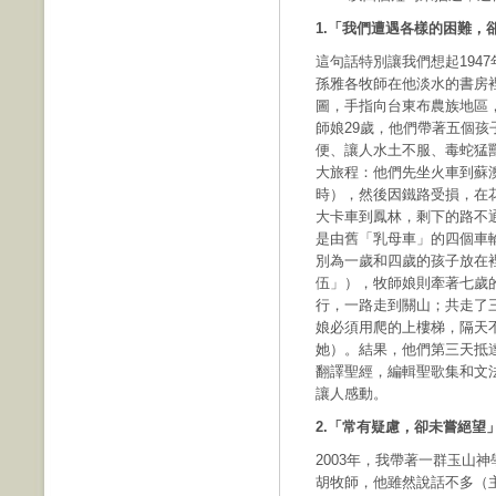
1.「我們遭遇各樣的困難
這句話特別讓我們想起194
孫雅各牧師在他淡水的書房
圖，手指向台東布農族地區
師娘29歲，他們帶著五個
便、讓人水土不服、毒蛇猛
大旅程：他們先坐火車到蘇
時），然後因鐵路受損，在
大卡車到鳳林，剩下的路不
是由舊「乳母車」的四個車
別為一歲和四歲的孩子放在
伍」），牧師娘則牽著七歲
行，一路走到關山；共走了
娘必須用爬的上樓梯，隔天
她）。結果，他們第三天抵
翻譯聖經，編輯聖歌集和文
讓人感動。
2.「常有疑慮，卻未嘗絕望
2003年，我帶著一群玉山
胡牧師，他雖然說話不多（