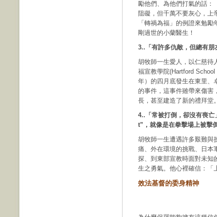
勵他們、為他們打氣的話：
阻礙，但千萬不要灰心，上
「轉禍為福」的例證來勉勵
剛過世的小蘭醫生！
3..「有許多仇敵，但總有朋
胡牧師一生愛人，以仁慈待人
福宣教學院(Hartford Scho
年）的四月底發生在東里、
的事件，這事件雖帶來傷害
長，甚至建造了新的禮拜堂
4..「常被打倒，卻沒有喪亡」（有英
t”，就像是在拳擊場上被擊
胡牧師一生遭遇許多艱難與
痛、外在環境的挑戰、日本
探、到東部宣教時面對未知
生之勇氣。他心裡確信：「
效法基督的委身精神