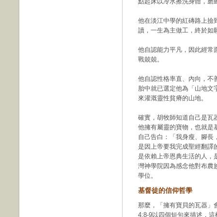
點起床以冷水擦洗身體，磨
他在淡江中學的紅磚路上撿
讀，一生為主做工，終於如
他自認能力平凡，因此經常
戰兢兢。
他自認性格率直、內向，不
胎中就已選定他為「山地文
來灌溉靈性貧瘠的山地。
確實，胡牧師知道自己是瓦
他擁有屬靈的寶物，也就是
自己告白：「我身瘦、腳長
是因上帝要我完成聖經翻譯
是依賴上帝恩典生活的人，是
灣神學院因為感念他對布農族
學位。
基督徒的信仰哲學
那麼，「擁有寶貝的瓦器」
4:8-9以四個短句來描述