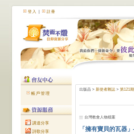
登入
|
註冊
出版品 >
新使者雜誌
>
第121
帳戶管理
台灣教會人物檔案
講道分享
「擁有寶貝的瓦器」
詩歌分享