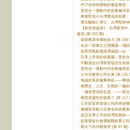
．
PCT信仰與體制的重新塑造：跳
．
普世合一運動中的宣教倫理及台、
．
教會對現今台灣實況的回應：一個
．
懷念駱維仁博士：台灣聖經神學研
．
【新使者論壇1「台灣新局中
處境 (第 153 期)
．
基督教原本繽紛多元 (第 150 
．
在合一與孤立之間擺盪—淺談二次
．
從普世觀點看經濟議題—以「拿伯
．
共享上帝美好的家園：普世合一運
．
不斷述說台灣基督徒的生命故事 (
．
普世合一運動中的宣教倫理及台、
．
公共宗教與公民社會 (第 131 
．
熱誠好客的服事典範——畢德生和
．
熔歷史、人文、生態於一爐的台神
．
「擁有寶貝的瓦器」——懷念可敬
．
物質或靈性的貧窮？ (第 117 
．
公共財富與道德人性的奇妙關連 (
．
建構富有動力且整全的宣教典範 (
．
從語言學入手的排灣宣教師—懷約
．
從基督徒社會運動觀點看公民社會 
．
戰火下的宗教衝突 (第 97 期)