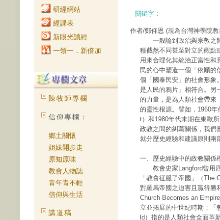
研經網站
關鍵字：
經課表
作者/鄭仰恩
(現為台灣神學院教
新眼光讀經
一般論到政治與宗教之間
一領一．新倍加
種截然不同甚至對立的觀點
用來合理化其統治正當性和
民的心中塑造一個「依順的信賴」
個「國泰民安」的社會形象
是人民的鴉片」相符合。另
陳牧師專欄
的力量，是為人類社會帶來「革命性轉變
的靈性根源。譬如，1960年代美國
信仰專欄：
t）和1980年代末期在東
政教之間的糾葛關係，我們
鄉土關懷
就分歷史經驗和建議原則兩
姐妹開步走
一、歷史經驗中的政教關係
原知原味
教會史家Langford曾
教會人物誌
「教會征服了帝國」（The Chur
青年青不輕
對羅馬帝國之迫害且贏得勝利
信仰與生活
Church Becomes an 
立並拓展的中世紀時期；「教會震驚了
講道稿
ld）指的是人類社會全面革