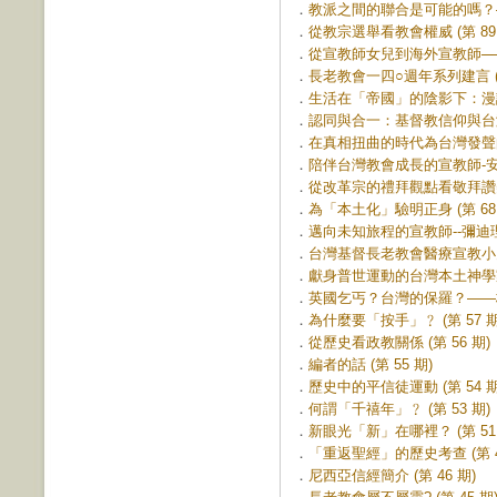
．
教派之間的聯合是可能的嗎？—
．
從教宗選舉看教會權威 (第 89 
．
從宣教師女兒到海外宣教師──蘇
．
長老教會一四○週年系列建言 (第
．
生活在「帝國」的陰影下：漫談
．
認同與合一：基督教信仰與台灣的
．
在真相扭曲的時代為台灣發聲的人
．
陪伴台灣教會成長的宣教師-安慕
．
從改革宗的禮拜觀點看敬拜讚美運
．
為「本土化」驗明正身 (第 68 
．
邁向未知旅程的宣教師--彌迪理牧
．
台灣基督長老教會醫療宣教小史 (
．
獻身普世運動的台灣本土神學家—
．
英國乞丐？台灣的保羅？——梅監
．
為什麼要「按手」﹖ (第 57 期
．
從歷史看政教關係 (第 56 期)
．
編者的話 (第 55 期)
．
歷史中的平信徒運動 (第 54 期
．
何謂「千禧年」﹖ (第 53 期)
．
新眼光「新」在哪裡？ (第 51 
．
「重返聖經」的歷史考查 (第 4
．
尼西亞信經簡介 (第 46 期)