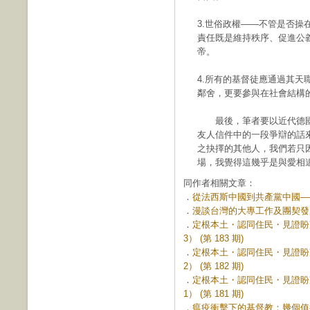
3.世俗政權——不管是否
責任既是維持秩序、促進公
帝。
4.所有的基督徒應通過其天職
鄰舍，更要參與在社會結構
最後，筆者要以近代德國神學家潘
友人信件中的一段爭辯的話
之抉擇的其他人，我們若只
場，我覺得這幾乎是與愛相
同作者相關文章：
．
從法西斯中國到共產黨中國——
．
漫談台灣的大專工作及團契發展 (
．
定根本土・認同住民・見證盼
3） (第 183 期)
．
定根本土・認同住民・見證盼
2） (第 182 期)
．
定根本土・認同住民・見證盼
1） (第 181 期)
．
瘟疫衝擊下的基督教：幾個值得反