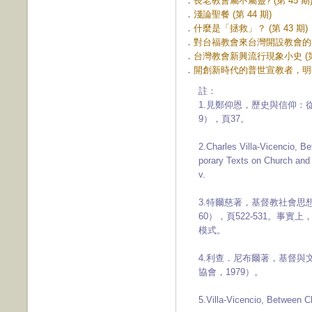
．
長老教會屬不屬靈? (第 45 期
．
淺論聖餐 (第 44 期)
．
什麼是「拯救」？ (第 43 期)
．
對台福教會來台灣開設教會的幾點
．
台灣教會新興流行現象小史 (第 
．
開創新時代的普世宣教者，明有德
註：
1.見鄭仰恩，歷史與信仰：
9），頁37。
2.Charles Villa-Vicencio, 
porary Texts on Church a
v.
3.特爾慈著，基督教社會思
60），頁522-531。事
模式。
4.利查．尼布爾著，基督
協會，1979）。
5.Villa-Vicencio, Between Ch