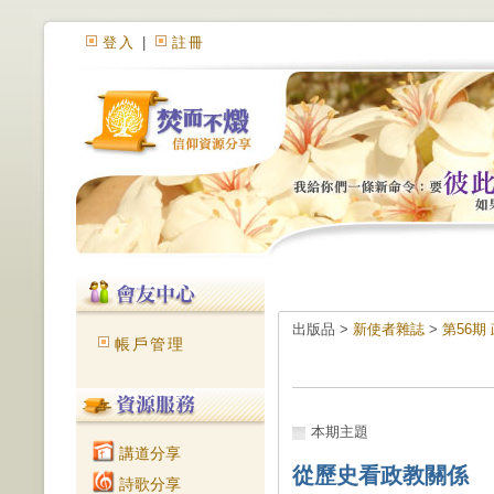
登入
|
註冊
出版品 >
新使者雜誌
>
第56
帳戶管理
本期主題
講道分享
從歷史看政教關係
詩歌分享