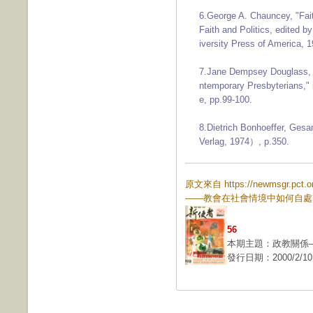
6.George A. Chauncey, "Fai
Faith and Politics, edited
iversity Press of America, 
7.Jane Dempsey Douglass, "
ntemporary Presbyterians," 
e, pp.99-100.
8.Dietrich Bonhoeffer, Ges
Verlag, 1974）, p.350.
原文來自 https://newmsgr.pc
——教會在社會情境中如何自處
56
本期主題：政教關係
發行日期：2000/2/10