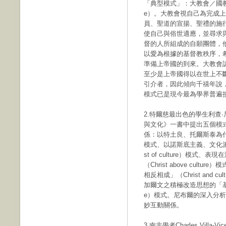
「典型模式」：大教會／國教模式（
e）。大教會視自己為完成
員、聖道的宣揚、聖禮的施
使自己與俗世適應，並尋求
督的人所組成的自願團體，
以愛為根據的基督教秩序，
準備上帝國的到來。大教會
至少是上帝國得以在世上不
引介者，因此傾向千禧年說
模式已是現今最為學界普遍
2.特爾慈最出色的學生利查·尼布
與文化》一書中提出五個模
係：以特土良、托爾斯泰為代表的「基
模式、以諾斯底主義、文化派新
st of culture）模
（Christ above cu
相反相成」（Christ and c
加爾文之積極改造思想的「基督改造文化」
e）模式。尼布爾的深入分
妙互動關係。
3.南非學者Charles Vil