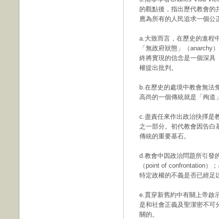
的觀點後，指出歷代教會的
應為所有的人民追求一個公
a.大致而言，在歷史的進程中
「無政府狀態」（anarc
終將實現的信念是一個深具
權提出批判。
b.在歷史的處境中教會無
高尚的一個傳統就是「殉道」（m
c.盡責任來作出政治抉擇
之一部分。初代教會因告白
傳統的重要基石。
d.教會中因政治問題所引
（point of confron
特定政權的不義是否已經足
e.貫穿新舊約中有關上帝
是和社會正義及聖潔密不可
關的。