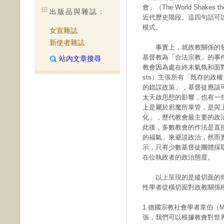
會」（The World Shak
出版品與雜誌：
近代歷史階段。這四句話可
模式。
女宣雜誌
新使者雜誌
事實上，就政教關係的發
基督教為「合法宗教」的事
站內文章搜尋
教會因為處在終末氣氛和面對
sts）主張所有「既存的政
的錯誤政策」，基督徒應該
太天啟思想的影響，也有一
上是屬於邪魔所掌管，是與
化」，歷代教會最主要的政
此後，多數教會的作法是直
的福氣」來避談政治，然而
示，只有少數基督徒團體採
在位執政者的政治態度。
以上呈現的是縱切面的簡
性學者從橫切面對政教關係
1.德國宗教社會學者韋伯（Max 
張，我們可以根據教會對世