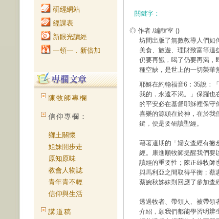
研經網站
關鍵字：
經課表
◎ 作者 /編輯室
()
新眼光讀經
坊間出版了無數教導人們如
一領一．新倍加
美食、旅遊、理財致富等這
仍要再餓，喝了仍要再渴，
種空缺，是世上的一切榮華
耶穌在約翰福音6：35說：
我的，永遠不渴。」保羅也
陳牧師專欄
的平安必在基督耶穌裡保守
喜樂的源頭在於神，在於我
信仰專欄：
鍵，便是要研讀聖經。
鄉土關懷
藉著這期的「婦女查經有撇
姐妹開步走
經。康進順牧師提醒我們要
原知原味
讀經的重要性；陳正雄牧師
教會人物誌
與馬利亞之間取得平衡；蔡
青年青不輕
蔡婉秋姊妹則回應了參加查
信仰與生活
透過牧者、帶領人、被帶領
講道稿
介紹，願我們都能學習明辨