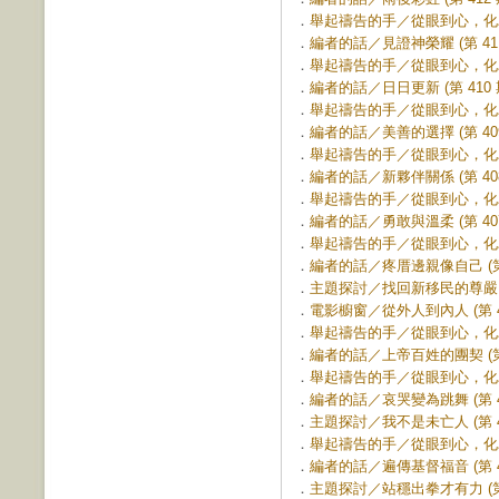
．
舉起禱告的手／從眼到心，化為禱告
．
編者的話／見證神榮耀 (第 411
．
舉起禱告的手／從眼到心，化為禱告
．
編者的話／日日更新 (第 410 
．
舉起禱告的手／從眼到心，化為禱告
．
編者的話／美善的選擇 (第 409
．
舉起禱告的手／從眼到心，化為禱告
．
編者的話／新夥伴關係 (第 408
．
舉起禱告的手／從眼到心，化為禱告
．
編者的話／勇敢與溫柔 (第 407
．
舉起禱告的手／從眼到心，化為禱告
．
編者的話／疼厝邊親像自己 (第 
．
主題探討／找回新移民的尊嚴 (第
．
電影櫥窗／從外人到內人 (第 40
．
舉起禱告的手／從眼到心，化為禱告
．
編者的話／上帝百姓的團契 (第 
．
舉起禱告的手／從眼到心，化為禱告
．
編者的話／哀哭變為跳舞 (第 40
．
主題探討／我不是未亡人 (第 40
．
舉起禱告的手／從眼到心，化為禱告
．
編者的話／遍傳基督福音 (第 40
．
主題探討／站穩出拳才有力 (第 