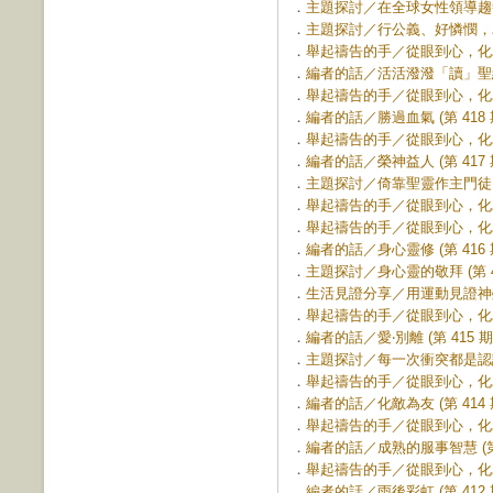
．
主題探討／在全球女性領導趨勢中
．
主題探討／行公義、好憐憫，為青
．
舉起禱告的手／從眼到心，化為禱告
．
編者的話／活活潑潑「讀」聖經 (
．
舉起禱告的手／從眼到心，化為禱告
．
編者的話／勝過血氣 (第 418 
．
舉起禱告的手／從眼到心，化為禱告
．
編者的話／榮神益人 (第 417 
．
主題探討／倚靠聖靈作主門徒 (第
．
舉起禱告的手／從眼到心，化為禱告
．
舉起禱告的手／從眼到心，化為禱告
．
編者的話／身心靈修 (第 416 
．
主題探討／身心靈的敬拜 (第 41
．
生活見證分享／用運動見證神榮耀 
．
舉起禱告的手／從眼到心，化為禱告
．
編者的話／愛‧別離 (第 415 期
．
主題探討／每一次衝突都是認識自
．
舉起禱告的手／從眼到心，化為禱告
．
編者的話／化敵為友 (第 414 
．
舉起禱告的手／從眼到心，化為禱告
．
編者的話／成熟的服事智慧 (第 
．
舉起禱告的手／從眼到心，化為禱告
．
編者的話／雨後彩虹 (第 412 