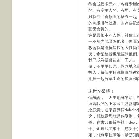
教會成員多元的，各種階層
的、有當主人的、有男、有
只就自己喜歡圈的擠在一起
的高級排外社團。因為喜歡
配當會員的。
這是最根本的人性，社會上
一不努力地區隔他者，做區
教會就是抵抗這樣的人性傾
友，希望福音也能臨到他們
我們成為基督徒的「工夫」
做，不單單如此，歡喜地充
投入，每個主日都歡喜到教
組員一起分享生命的歡喜和
末世？榮耀！
保羅說，「叫主耶穌的名，
照著我們的上帝並主基督耶穌的
之原意，這字從動詞doke
之，籠統意思就是感受到，
覺。在古典修辭學裡，dox
中、企圖找出來中、感受中）和
定，能夠掌握瞭解，清楚知道