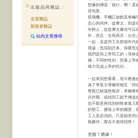
想像的傳道「旅行」啊！是
出版品與雜誌：
背包客、
搭飛機、手機訂旅館及車輛
女宣雜誌
忠心的同伴。提摩太，則是
新使者雜誌
年輕人，從提摩太書信可以
作，而且，生死與共，出生
站內文章搜尋
一起，這是同工在那個年代
很遠，也深刻許多。保羅也
我們是與上帝同工的（哥林
補；不同的性別，照著上帝
竭力完成上帝的托付。
一起來回想看看，現今教會
為了爭取主導權而相互「同
尊賢已經蕩然無存，爭權奪
兵作戰，或找同工賦予傳道
也不願意再找別的牧者進入
的聖工、擴張上帝的國度，
工人是必須的。只是願意同
熟夥伴，實在不易尋找呀！
患難？磨練！