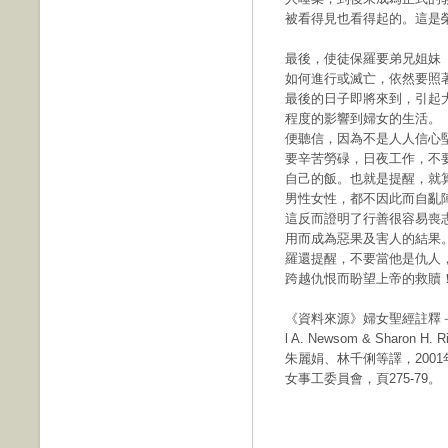
被看得見也看得起的。這是
最後，使徒保羅要弟兄姐妹（
如何進行或滅亡，依然要照
最後的日子即將來到，引起
程度的影響到婦女的生活。（
便聽信，因為不是人人信心
要辛苦勞碌，日夜工作，不
自己的飯。也就是提醒，就
男性女性，都不因此而自亂
這反而證明了行善很容易喪
用而成為惡果及害人的結果
羅還提醒，不要當他是仇人
跨越仇恨而盼望上帝的救贖
《資料來源》婦女聖經註釋－新約Th
l A. Newsom & Sharon H.
朱麗娟、林千俐等譯，200
女事工委員會，頁275-79。