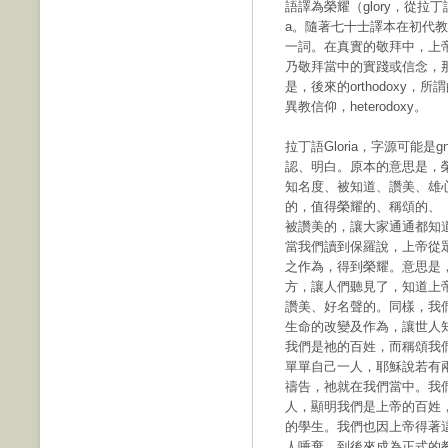
語譯為榮耀（glory，從拉丁
a。隨著七十士譯本在初代教
一詞。在真實的敬拜中，上帝
乃敬拜當中的實踐或信念，
是，後來的orthodoxy
異教信仰，heterodoxy。
拉丁語Gloria，字源可能是
認、明白。原本的意思是，
知名度、被知道、讚美、雄
的，值得榮耀的、稱頌的、
被讚美的，讓大家通通都知
當我們讀到保羅說，上帝從
之作為，得到榮耀。意思是
方，讓人們聽見了，知道上
讚美、好名聲的。同樣，我
生命的改變及作為，讓世人
我們是祂的百姓，而稱頌我
單單自己一人，耶穌說若有
禱告，祂就在我們當中。我
人，顯明我們是上帝的百姓
的學生。我們也因上帝得著
人唾棄，到後來成為正式的