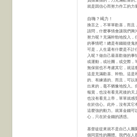
負擔重擔的，乃充滿歡喜的
就是因信心而努力作工的力
自嗨？竭力！
換言之，不單單歡喜，而且
請問，什麼事情會讓我們興
努力呢？充滿幹勁地投入，
的事情吧！總是有錢能使鬼
可是，人生還有什麼是不計
入呢？做自己最喜歡做的事
或運動，或社團，或交際，
無保留也不考慮其它，就這
這是充滿歡喜、幹勁。這是
的、有練過的、而且，可以
出來的，毫不猶豫地投入。
報賞，也沒有看見死後的天
也沒有看見上帝，單單就感
在於信心。此外，沒有其它
這麼強的動力。就算金錢可
心，只在於金錢的誘惑。
基督徒從來就不是自己人團
個同質性的團體。我們在人