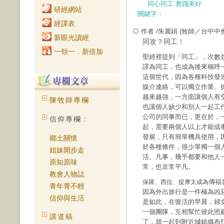
同心同工 實踐美好
研經網站
關鍵字：
經課表
◎ 作者 /朱麗娟
(牧師／台中中
新眼光讀經
同攻？同工！
一領一．新倍加
聖經裡提到「同工」，次數並
譯為同工，也成為後來稱呼
這個世代，因為各種科技發
媒介連絡，可以獨立作業、
越來越強，一方面讓個人有
陳牧師專欄
也讓個人缺少和別人一起工
公司的同事而已，更在於，
信仰專欄：
起，需要兩個人以上才能成
發展，只有簡單機具使用，
鄉土關懷
於各種條件，很少單獨一個
姐妹開步走
活。凡事，幾乎都要和他人
原知原味
常，也非常平凡。
教會人物誌
傳福
保羅、西拉、提摩太成為
青年青不輕
因為外出旅行是一件極為凶
信仰與生活
是如此，在復活的早晨，婦
一個團隊，互相幫忙彼此照
講道稿
了，就一起到附近城鎮織布