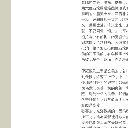
希臘原文是，壓榨、擠壓，
用大巨石滾壓過這些橄欖或
裡頭的油脂流出來。巨石非
一起、繞圈圈地一直走，讓
來，碾壓成油汁滴流出來，
配，不要同負一軛。」（哥林
拖拉著巨石的軛，兩隻驢子
滾越快，也越輕省。若彼此
抵消，根本無法拖動巨石滾
信的和不信的，在各樣事上
法彼此契合。反而，在各種
保羅認為上帝是公義的，若
到最後，終究在上帝手中（
使那是何等大的迫害！如保
因為我們羨慕一切的良善，和
醒，對於一切的良善，我們
的美好旨意之非常歡喜！」
實踐是高度
歡喜的，充滿歡樂的，因為
換言之，成為基督徒是歡喜
羨慕也實踐上帝的美好旨意