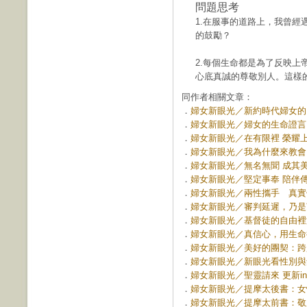
問題思考
1.在服事的道路上，我曾
的鼓勵？
2.每個生命都是為了反映
心底真誠的尊敬別人。這樣
同作者相關文章：
．
婦女新眼光／新約時代婦女的日常
．
婦女新眼光／婦女的生命證言 (第
．
婦女新眼光／在有限裡 榮耀上帝 
．
婦女新眼光／我為什麼來教會？ (
．
婦女新眼光／無名無聞 成其美好 
．
婦女新眼光／堅定事奉 陪伴傳愛 
．
婦女新眼光／兩性攜手 真實傳愛 
．
婦女新眼光／審判延遲，乃是寬容 
．
婦女新眼光／基督徒的自由裡沒有
．
婦女新眼光／真信心，用生命行道 
．
婦女新眼光／美好的團契：跨越性
．
婦女新眼光／新眼光看性別與角色 
．
婦女新眼光／聖靈請來 更新ing (
．
婦女新眼光／提摩太後書：女性領
．
婦女新眼光／提摩太前書：敬虔的