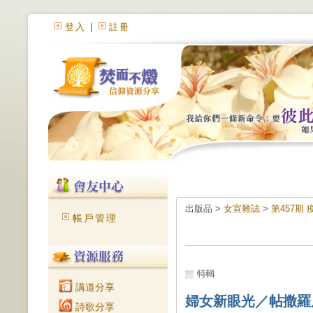
登入
|
註冊
出版品 >
女宣雜誌
>
第457期
帳戶管理
特輯
講道分享
婦女新眼光／帖撒羅
詩歌分享