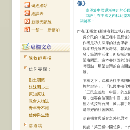
像》
研經網站
寄望於中國逐漸興起的公
經課表
或許可在中國之內找到盟
關鍵字：
新眼光讀經
一領一．新倍加
作者/王昭文
(新使者雜誌執行總
吳介民的《第三種中國想像》
作者是功力深厚的社會學者
原本都是發表於雜誌、報紙
發，筆調生活化，但所探討
陳牧師專欄
嚴肅問題。這本書預設的讀
灣觀點，期望台灣的自由開
信仰專欄：
發。
鄉土關懷
乍看之下，這和過往中國國
族的燈塔」、「以民主轉化
姐妹開步走
「三民主義統一中國」的企
原知原味
場，從容自信面對中國，並
教會人物誌
種方式控制台灣、國共聯手
青年青不輕
是最好的社會防禦。
信仰與生活
※在機會與威脅之外的思考
講道稿
何謂「第三種中國想像」？