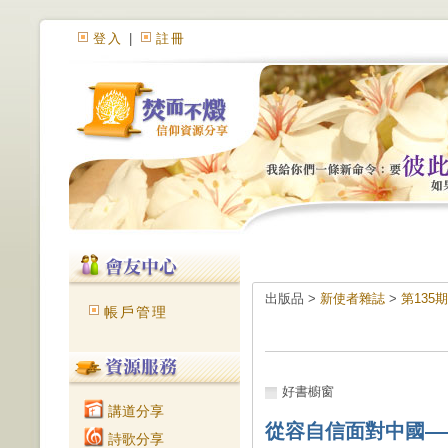
登入
|
註冊
出版品 >
新使者雜誌
>
第135
帳戶管理
好書櫥窗
講道分享
從容自信面對中國—
詩歌分享