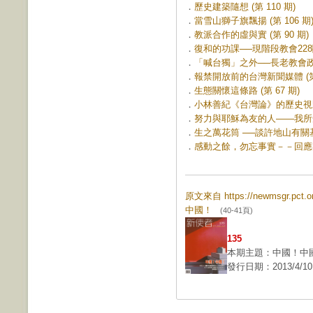
．
歷史建築隨想 (第 110 期)
．
當雪山獅子旗飄揚 (第 106 期
．
教派合作的虛與實 (第 90 期)
．
復和的功課──現階段教會228關
．
「喊台獨」之外──長老教會政治
．
報禁開放前的台灣新聞媒體 (第 
．
生態關懷這條路 (第 67 期)
．
小林善紀《台灣論》的歷史視野 (
．
努力與耶穌為友的人——我所知道
．
生之萬花筒 ──談許地山有關基督
．
感動之餘，勿忘事實－－回應33
原文來自 https://newmsgr.pct
中國！
(40-41頁)
135
本期主題：中國！中
發行日期：2013/4/10