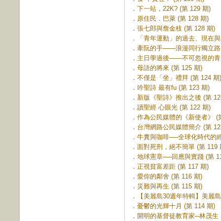
．
下一站，22K? (第 129 期)
．
原住民．巴萊 (第 128 期)
．
張七郎與詹金枝 (第 128 期)
．
「青年運動」的過去、現在與未來 
．
牽阮的手——浪漫同行獨立路 (第
．
主日學過後——不可忽視的青少年
．
母語的將來 (第 125 期)
．
不僅是「坐」禮拜 (第 124 期
．
吟聖詩 最有fu (第 123 期)
．
新版《聖詩》推出之後 (第 123
．
讀聖經 心眼光 (第 122 期)
．
作為公民媒體的《新使者》 (第 
．
台灣網路公民媒體簡介 (第 121
．
牛糞與咖啡──全球化時代的經濟公
．
面對死刑，絕不簡單 (第 119 
．
地球憲章──回應與實踐 (第 11
．
正視貧富差距 (第 117 期)
．
愛你的鄰舍 (第 116 期)
．
災難與再生 (第 115 期)
．
【美麗島30週年特輯】美麗島‧教
．
憂鬱的光輝十月 (第 114 期)
．
開明的基督徒教育家─林茂生 (第