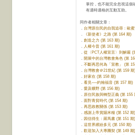
掌控，也不能完全忽視這個
有適時適格的互動互助。
同作者相關文章：
．
台灣原住民的自我追尋：歐蜜．偉
．
《新使者》之路 (第 164 期)
．
創造之力 (第 163 期)
．
人權今昔 (第 161 期)
．
從〈PCT人權宣言〉到解嚴 (第 
．
開展中的台灣教會角色 (第 160
．
不斷再思何為「宣教」 (第 159
．
台灣教會＠21世紀 (第 159 期
．
好家在 (第 158 期)
．
看見──約翰福音 (第 157 期)
．
愛及曠野 (第 156 期)
．
原住民族與轉型正義 (第 155 
．
面對青貧時代 (第 154 期)
．
再思政教關係 (第 153 期)
．
感謝上帝賞賜米糧 (第 152 期
．
因信得生：羅馬書 (第 151 期
．
這世界繽紛多元 (第 150 期)
．
歡迎加入大專團契 (第 149 期