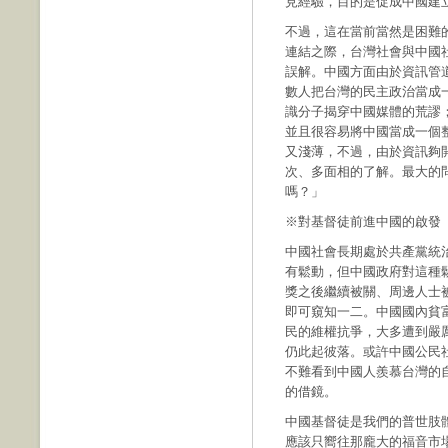
見經驗，目的是促成中國建
不過，這在當前當然是困難
連結之際，台灣社會與中國
誤解。中國方面由於資訊管
數人把台灣的民主政治當成
識分子揭穿中國媒體的荒謬
並且很容易將中國當成一個
又淺薄，不過，由於資訊夠
次、多面相的了解。最大的
嗎？」
※對基督徒前進中國的啟發
中國社會長期處於共產黨統
有鬆動，但中國政府對這種
獎之後繼續被關、周邊人士
即可窺知一二。中國國內貧
民的維權抗爭，大多遭到嚴
仍此起彼落。或許中國公民
不難看到中國人羨慕台灣的
的借鏡。
中國基督徒是我們的普世肢
應該只嚮往那龐大的福音市