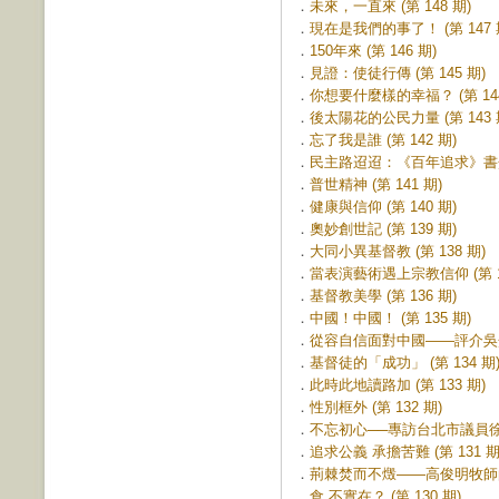
．
未來，一直來 (第 148 期)
．
現在是我們的事了！ (第 147 
．
150年來 (第 146 期)
．
見證：使徒行傳 (第 145 期)
．
你想要什麼樣的幸福？ (第 144
．
後太陽花的公民力量 (第 143 
．
忘了我是誰 (第 142 期)
．
民主路迢迢：《百年追求》書介 (
．
普世精神 (第 141 期)
．
健康與信仰 (第 140 期)
．
奧妙創世記 (第 139 期)
．
大同小異基督教 (第 138 期)
．
當表演藝術遇上宗教信仰 (第 13
．
基督教美學 (第 136 期)
．
中國！中國！ (第 135 期)
．
從容自信面對中國——評介吳介民
．
基督徒的「成功」 (第 134 期
．
此時此地讀路加 (第 133 期)
．
性別框外 (第 132 期)
．
不忘初心──專訪台北市議員徐佳青
．
追求公義 承擔苦難 (第 131 期
．
荊棘焚而不燬——高俊明牧師的信
．
食 不實在？ (第 130 期)