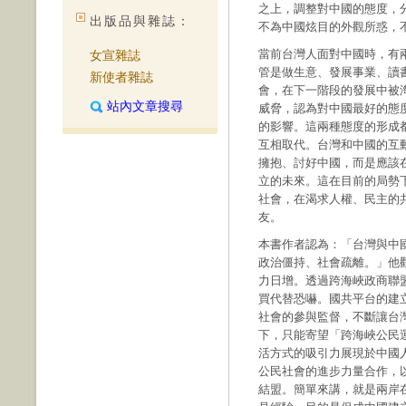
之上，調整對中國的態度，
出版品與雜誌：
不為中國炫目的外觀所惑，
當前台灣人面對中國時，有
女宣雜誌
管是做生意、發展事業、讀
新使者雜誌
會，在下一階段的發展中被
站內文章搜尋
威脅，認為對中國最好的態
的影響。這兩種態度的形成
互相取代。台灣和中國的互
擁抱、討好中國，而是應該
立的未來。這在目前的局勢
社會，在渴求人權、民主的
友。
本書作者認為：「台灣與中
政治僵持、社會疏離。」他
力日增。透過跨海峽政商聯
買代替恐嚇。國共平台的建
社會的參與監督，不斷讓台
下，只能寄望「跨海峽公民
活方式的吸引力展現於中國
公民社會的進步力量合作，
結盟。簡單來講，就是兩岸