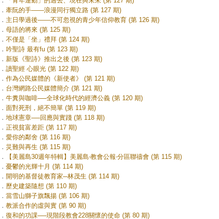
．
「青年運動」的過去、現在與未來 (第 127 期)
．
牽阮的手——浪漫同行獨立路 (第 127 期)
．
主日學過後——不可忽視的青少年信仰教育 (第 126 期)
．
母語的將來 (第 125 期)
．
不僅是「坐」禮拜 (第 124 期)
．
吟聖詩 最有fu (第 123 期)
．
新版《聖詩》推出之後 (第 123 期)
．
讀聖經 心眼光 (第 122 期)
．
作為公民媒體的《新使者》 (第 121 期)
．
台灣網路公民媒體簡介 (第 121 期)
．
牛糞與咖啡──全球化時代的經濟公義 (第 120 期)
．
面對死刑，絕不簡單 (第 119 期)
．
地球憲章──回應與實踐 (第 118 期)
．
正視貧富差距 (第 117 期)
．
愛你的鄰舍 (第 116 期)
．
災難與再生 (第 115 期)
．
【美麗島30週年特輯】美麗島‧教會公報‧分區聯禱會 (第 115 期)
．
憂鬱的光輝十月 (第 114 期)
．
開明的基督徒教育家─林茂生 (第 114 期)
．
歷史建築隨想 (第 110 期)
．
當雪山獅子旗飄揚 (第 106 期)
．
教派合作的虛與實 (第 90 期)
．
復和的功課──現階段教會228關懷的使命 (第 80 期)