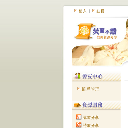
登入
|
註冊
帳戶管理
講道分享
詩歌分享