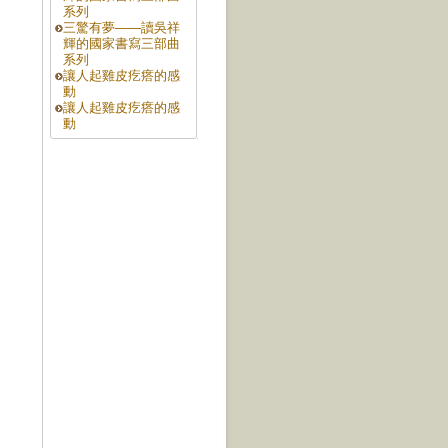
系列
三驚有夢——讀吳祥
輝的國家書寫三部曲
系列
讓人起雞皮疙瘩的感
動
讓人起雞皮疙瘩的感
動