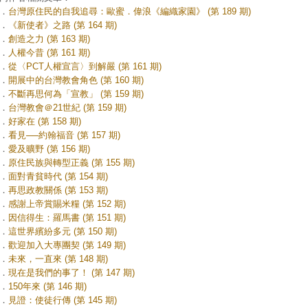
．
台灣原住民的自我追尋：歐蜜．偉浪《編織家園》 (第 189 期)
．
《新使者》之路 (第 164 期)
．
創造之力 (第 163 期)
．
人權今昔 (第 161 期)
．
從〈PCT人權宣言〉到解嚴 (第 161 期)
．
開展中的台灣教會角色 (第 160 期)
．
不斷再思何為「宣教」 (第 159 期)
．
台灣教會＠21世紀 (第 159 期)
．
好家在 (第 158 期)
．
看見──約翰福音 (第 157 期)
．
愛及曠野 (第 156 期)
．
原住民族與轉型正義 (第 155 期)
．
面對青貧時代 (第 154 期)
．
再思政教關係 (第 153 期)
．
感謝上帝賞賜米糧 (第 152 期)
．
因信得生：羅馬書 (第 151 期)
．
這世界繽紛多元 (第 150 期)
．
歡迎加入大專團契 (第 149 期)
．
未來，一直來 (第 148 期)
．
現在是我們的事了！ (第 147 期)
．
150年來 (第 146 期)
．
見證：使徒行傳 (第 145 期)