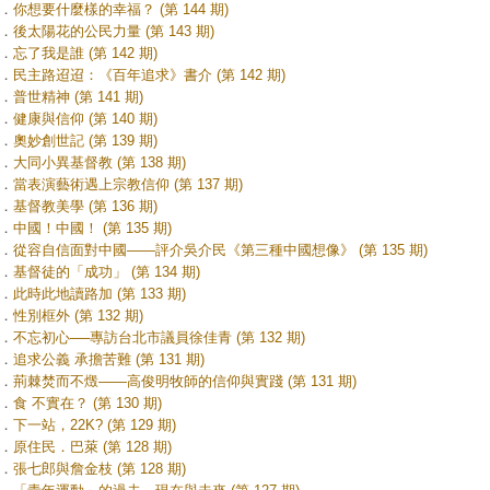
．
你想要什麼樣的幸福？ (第 144 期)
．
後太陽花的公民力量 (第 143 期)
．
忘了我是誰 (第 142 期)
．
民主路迢迢：《百年追求》書介 (第 142 期)
．
普世精神 (第 141 期)
．
健康與信仰 (第 140 期)
．
奧妙創世記 (第 139 期)
．
大同小異基督教 (第 138 期)
．
當表演藝術遇上宗教信仰 (第 137 期)
．
基督教美學 (第 136 期)
．
中國！中國！ (第 135 期)
．
從容自信面對中國——評介吳介民《第三種中國想像》 (第 135 期)
．
基督徒的「成功」 (第 134 期)
．
此時此地讀路加 (第 133 期)
．
性別框外 (第 132 期)
．
不忘初心──專訪台北市議員徐佳青 (第 132 期)
．
追求公義 承擔苦難 (第 131 期)
．
荊棘焚而不燬——高俊明牧師的信仰與實踐 (第 131 期)
．
食 不實在？ (第 130 期)
．
下一站，22K? (第 129 期)
．
原住民．巴萊 (第 128 期)
．
張七郎與詹金枝 (第 128 期)