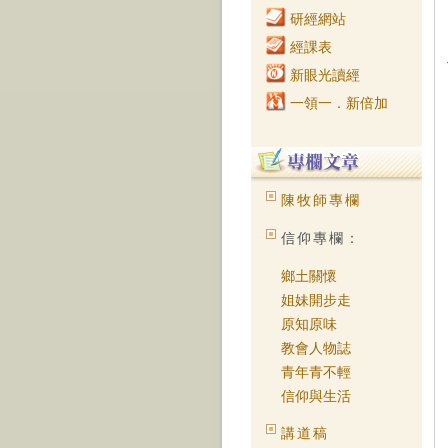
研經網站
經課表
新眼光讀經
一領一．新倍加
陳牧師專欄
信仰專欄：
鄉土關懷
姐妹開步走
原知原味
教會人物誌
青年青不輕
信仰與生活
講道稿