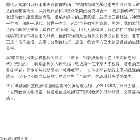
歷代人類如何以藝術來表達信仰內涵；在德國留學的羅頌恩先生以科隆大教
堂的新花窗為例，探討現代藝術和基督教間的衝突與合一 ；建築師蘇希宗
老認為教堂建築應該表現「道成肉身」的主要意涵，並提出三個軸線（神聖
—世俗、傳統—現代、普世—本土）來定位各教堂的意義。另外，我們邀請
了兩位基督徒畫家：陳義仁牧師和伊誕．巴瓦瓦隆傳道，就他們自己的創作
經驗來談信仰與藝術的關係，他們都強調應從自身文化汲取藝術養分。還有
三篇「信仰生活」文章，分別從旅行、居住、飲食等方面來談基督徒的生活
美學。
本期特稿刊出李弘祺教授的長文：〈教養、宗教與基督：從《矢内原忠雄
傳》想到的〉，特別談到矢内原忠雄（戰後第一任東京大學校長，著名的基
督徒學者）青少年時代所受的「教養教育」、友伴之間在德行上互相砥礪的
情況，促使他不斷自我反省，並產生對「至高神」的認識與感受的能力。
1972年被國民黨政府強迫離開臺灣的彌迪理牧師，於2013年3月18日去世，
「台灣教會人物檔案」特邀盧俊義牧師寫下對彌牧師的所聞所見，文章甚為
感人。
同作者相關文章：