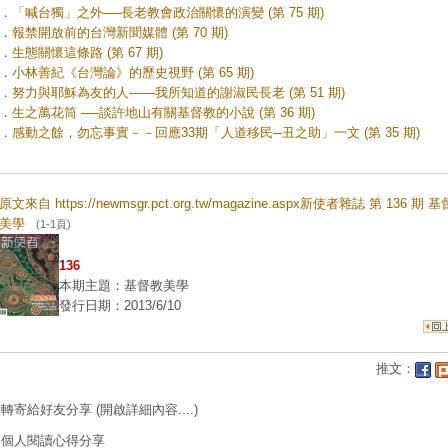
．
「喊台獨」之外──長老教會政治關懷的演變 (第 75 期)
．
報禁開放前的台灣新聞媒體 (第 70 期)
．
生態關懷這條路 (第 67 期)
．
小林善紀《台灣論》的歷史視野 (第 65 期)
．
努力與耶穌為友的人——我所知道的謝淑民長老 (第 51 期)
．
生之萬花筒 ──談許地山有關基督教的小說 (第 36 期)
．
感動之餘，勿忘事實－－回應33期「人道移民─丑之助」一文 (第 35 期)
原文來自 https://newmsgr.pct.org.tw/magazine.aspx新使者雜誌 第 136 期 
美學
(1-1頁)
136
本期主題：基督教美學
發行日期：2013/6/10
推文：
轉寄給好友分享
(開啟詳細內容....)
個人閱讀心得分享