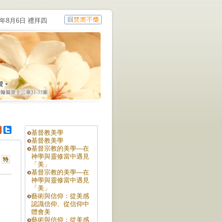
6年8月6日 禮拜四
基督教美學
基督教美學
基督宗教的美學—在
神學與靈修當中遇見
「美」
基督宗教的美學—在
神學與靈修當中遇見
「美」
藝術與信仰：從美感
認識信仰、從信仰中
體會美
藝術與信仰：從美感