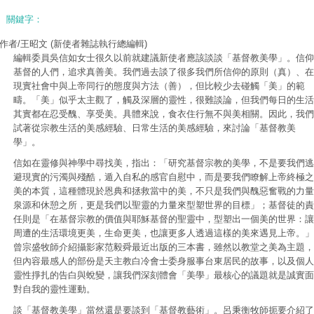
關鍵字：
作者/王昭文
(新使者雜誌執行總編輯)
編輯委員吳信如女士很久以前就建議新使者應該談談「基督教美學」。信仰
基督的人們，追求真善美。我們過去談了很多我們所信仰的原則（真）、在
現實社會中與上帝同行的態度與方法（善），但比較少去碰觸「美」的範
疇。「美」似乎太主觀了，觸及深層的靈性，很難談論，但我們每日的生活
其實都在忍受醜、享受美。具體來說，食衣住行無不與美相關。因此，我們
試著從宗教生活的美感經驗、日常生活的美感經驗，來討論「基督教美
學」。
信如在靈修與神學中尋找美，指出：「研究基督宗教的美學，不是要我們逃
避現實的污濁與殘酷，遁入自私的感官自慰中，而是要我們瞭解上帝終極之
美的本質，這種體現於恩典和拯救當中的美，不只是我們與醜惡奮戰的力量
泉源和休憩之所，更是我們以聖靈的力量來型塑世界的目標」；基督徒的責
任則是「在基督宗教的價值與耶穌基督的聖靈中，型塑出一個美的世界：讓
周遭的生活環境更美，生命更美，也讓更多人透過這樣的美來遇見上帝。」
曾宗盛牧師介紹攝影家范毅舜最近出版的三本書，雖然以教堂之美為主題，
但內容最感人的部份是天主教白冷會士委身服事台東居民的故事，以及個人
靈性掙扎的告白與蛻變，讓我們深刻體會「美學」最核心的議題就是誠實面
對自我的靈性運動。
談「基督教美學」當然還是要談到「基督教藝術」。呂秉衡牧師扼要介紹了