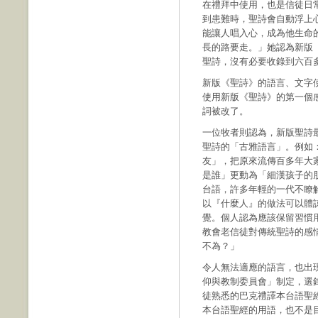
在禮拜中使用，也是信徒日
到患難時，聖詩會自動浮上
能讓人唱入心，成為他生命
長的路要走。」她認為新版
聖詩，沒有必要收錄到六百
新版《聖詩》的語言、文字
使用新版《聖詩》的第一個
詞被改了。
一位牧者則認為，新版聖詩
聖詩的「古雅語言」。例如：
友」，把原來流傳百多年大
是誰」更動為「細漢孩子的
台語，許多年輕的一代不瞭
以『什麼人』的做法可以體
覺。個人認為應該保留習慣
教會老信徒對傳統聖詩的感
不為？」
令人無法適應的語言，也出
仰與教制委員會」制定，選
徒熟悉的巴克禮譯本台語聖
本台語聖經的用語，也不是