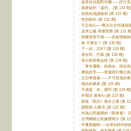
．
從容自信面對中國——評介吳介民
．
基督徒的「成功」 (第 134 期
．
此時此地讀路加 (第 133 期)
．
性別框外 (第 132 期)
．
不忘初心──專訪台北市議員徐佳青
．
追求公義 承擔苦難 (第 131 期
．
荊棘焚而不燬——高俊明牧師的信
．
食 不實在？ (第 130 期)
．
下一站，22K? (第 129 期)
．
原住民．巴萊 (第 128 期)
．
張七郎與詹金枝 (第 128 期)
．
「青年運動」的過去、現在與未來 
．
牽阮的手——浪漫同行獨立路 (第
．
主日學過後——不可忽視的青少年
．
母語的將來 (第 125 期)
．
不僅是「坐」禮拜 (第 124 期
．
吟聖詩 最有fu (第 123 期)
．
新版《聖詩》推出之後 (第 123
．
讀聖經 心眼光 (第 122 期)
．
作為公民媒體的《新使者》 (第 
．
台灣網路公民媒體簡介 (第 121
．
牛糞與咖啡──全球化時代的經濟公
．
面對死刑，絕不簡單 (第 119 