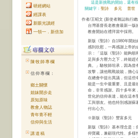
這是新挑戰的開始，還有
研經網站
關鍵字：
聖詩
多元
普世
經課表
作者/王昭文
(新使者雜誌執行總
新眼光讀經
台灣基督長老教會最新一版的
一領一．新倍加
教會開始在禮拜當中採用。
新版《聖詩》自1980年開
感到欣慰，一再感謝上帝的
示：「這版《聖詩》能夠順
足與多方壓力之下，終能趕在
陳牧師專欄
典。」駱牧師坦承，因為曾
攻擊，讓他戰戰兢兢，擔心
信仰專欄：
在總會中提出異議，但這些
能是一生中最重要、且是最
鄉土關懷
命，非常感謝。四十多年來
姐妹開步走
世化的信仰表達，能在這本
原知原味
工與朋友。他也特別感謝蘇
教會人物誌
付出心力。
青年青不輕
※新版《聖詩》豐富多元
信仰與生活
新版《聖詩》基本理念是：
講道稿
仰寶藏，兼顧現代性、多樣