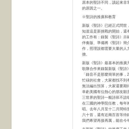
原本的聖詩不同，讀起來非
的原因之一。
※聖詩的推廣和教育
新版《聖詩》已經正式問世
知道這是新挑戰的開始，還
的工作有：錄製《聖詩》示
伴奏版、準備將《聖詩》簡
作，照理說都需要大量的人
擔。
新版《聖詩》最基本的推廣
歌隊合作來錄製新版《聖詩
「錄音不是那麼簡單的事，2
忙碌的社會，大家都找不到
無法編出預算，大家還要期
幸虧美國有位熱心的朋友願
三世界的聖詩一般詩班不諳
在三國的神學院任教，每年
唱。去年八月至十二月間特
六十首，還有近兩百首等待
我們希望再接再厲，能在今