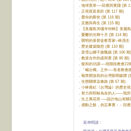
．
地球憲章──回應與實踐 (第 11
．
正視貧富差距 (第 117 期)
．
愛你的鄰舍 (第 116 期)
．
災難與再生 (第 115 期)
．
【美麗島30週年特輯】美麗島‧教
．
憂鬱的光輝十月 (第 114 期)
．
開明的基督徒教育家─林茂生 (第
．
歷史建築隨想 (第 110 期)
．
當雪山獅子旗飄揚 (第 106 期
．
教派合作的虛與實 (第 90 期)
．
復和的功課──現階段教會228關
．
「喊台獨」之外──長老教會政治
．
報禁開放前的台灣新聞媒體 (第 
．
生態關懷這條路 (第 67 期)
．
小林善紀《台灣論》的歷史視野 (
．
努力與耶穌為友的人——我所知道
．
生之萬花筒 ──談許地山有關基督
．
感動之餘，勿忘事實－－回應33
延伸閱讀：