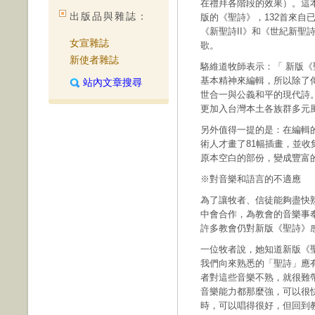
在禮拜各階段的效果）。這本《
出版品與雜誌：
版的《聖詩》，132首來自
《新聖詩II》和《世紀新聖
女宣雜誌
歌。
新使者雜誌
駱維道牧師表示：「 新版
基本精神來編輯，所以除了
站內文章搜尋
世合一與公義和平的現代詩
更加入台灣本土各族群多元
另外值得一提的是：在編輯
術人才畫了81幅插畫，並收
原本空白的部份，變成豐富
※對音樂和語言的不適應
為了讓牧者、信徒能夠盡快
中會合作，為教會的音樂事
許多教會仍對新版《聖詩》
一位牧者說，她知道新版《
我們向來熟悉的「聖詩」應
者對這些音樂不熟，就很難
音樂能力都那麼強，可以很
時，可以唱得很好，但回到