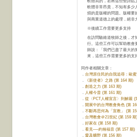
軟體寫的，若將這些聖詩貼
軟體非常昂貴，不知有多少
煩的是版權的問題。版權要
與商業道德上的處理，絕非
※後續工作需要更多支持
在訪問駱維道牧師之後，才
行。這些工作可以幫助教會
師說：「我們已盡了最大的
來，這些工作需要更多的支
同作者相關文章：
．
台灣原住民的自我追尋：歐蜜．偉
．
《新使者》之路 (第 164 期)
．
創造之力 (第 163 期)
．
人權今昔 (第 161 期)
．
從〈PCT人權宣言〉到解嚴 (第 
．
開展中的台灣教會角色 (第 160
．
不斷再思何為「宣教」 (第 159
．
台灣教會＠21世紀 (第 159 期
．
好家在 (第 158 期)
．
看見──約翰福音 (第 157 期)
．
愛及曠野 (第 156 期)