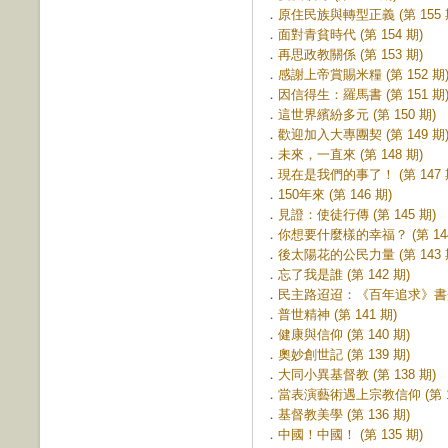
．
原住民族與轉型正義 (第 155 
．
面對青貧時代 (第 154 期)
．
再思政教關係 (第 153 期)
．
感謝上帝賞賜米糧 (第 152 期
．
因信得生：羅馬書 (第 151 期
．
這世界繽紛多元 (第 150 期)
．
歡迎加入大專團契 (第 149 期
．
未來，一直來 (第 148 期)
．
現在是我們的事了！ (第 147 
．
150年來 (第 146 期)
．
見證：使徒行傳 (第 145 期)
．
你想要什麼樣的幸福？ (第 144
．
後太陽花的公民力量 (第 143 
．
忘了我是誰 (第 142 期)
．
民主路迢迢：《百年追求》書介 (
．
普世精神 (第 141 期)
．
健康與信仰 (第 140 期)
．
奧妙創世記 (第 139 期)
．
大同小異基督教 (第 138 期)
．
當表演藝術遇上宗教信仰 (第 13
．
基督教美學 (第 136 期)
．
中國！中國！ (第 135 期)