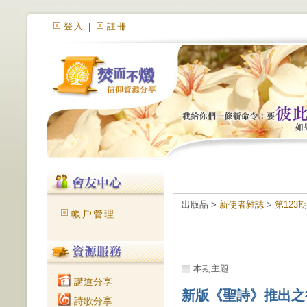
登入
|
註冊
出版品 >
新使者雜誌
>
第123期
帳戶管理
本期主題
講道分享
新版《聖詩》推出之
詩歌分享