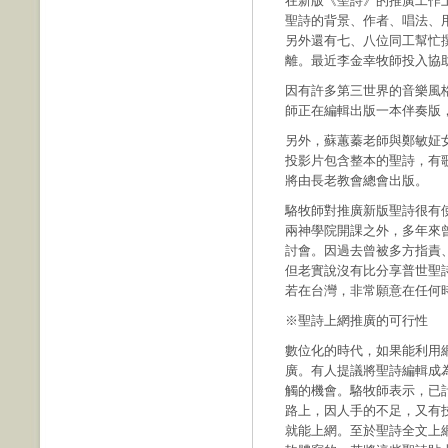
在新版《聖詩》的推廣工作
聖詩的背景、作者、唱法、用
另外還有七、八位同工幫忙
離。最近李金幸牧師投入協
因有許多第三世界的音樂風
師正在編輯出版一本伴奏版
另外，蘇蕙蓁老師與鄭敏姃
投影片包含整本的聖詩，有
將由長老教會總會出版。
駱牧師對推廣新版聖詩很有
兩神學院開課之外，多年來
討會。因過去曾被多方指責
但老實說沒有比分享普世聖
若在台灣，非常願意在任何
※聖詩上網推廣的可行性
數位化的時代，如果能利用
廣。有人提議將聖詩編輯成
觸的機會。駱牧師表示，已
路上，因人手的不足，又有
就能上網。至於聖詩全文上網的