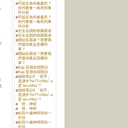
司提反為何被處死？
初代教會一樁死刑事
的
件分析
司提反為何被處死？
初代教會一樁死刑事
件分析
完全走調的校園霸凌
完全走調的校園霸凌
草
開始反霸凌？那麼我
o
們還得要反思哪些
事？
開始反霸凌？那麼我
們還得要反思哪些
事？
Kap 盲朋友唱聖詩
Kap 盲朋友唱聖詩
讀經筆記4 「按手」
l
是讀作“ho??-chhiu” a
是“an-chhiu”？
之
讀經筆記4 「按手」
是讀作“ho??-chhiu” a
是“an-chhiu”？
「拼」神研
「拼」神研
給四十歲神研班的一
封信
給四十歲神研班的一
封信