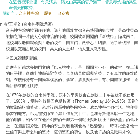
在這個禮拜堂裡，每天清晨，陽光由高高的窗戶灑下，管風琴悠揚的樂聲
著讚美的歌聲。
關鍵字：
台南神學院
歷史
巴克禮
作者/王貞文
(台南神學院講師)
台南神學院的校園靜靜地、謙卑地隱於古都台南熱鬧的街市裡，是高樓與高
架橋之間一片使人心曠神怡的綠地。校園被新開闢的「新樓街」隔成兩半。
北校園以老樹濃蔭與古老的校舍、圖書館，激發思古幽情。過了新樓街，南
校園以充滿古風的校門，高大的大王椰，領人進入教學區。
※巴克禮樓與銅像
走進有哥德式尖拱門窗的「巴克禮樓」，是一間間大小不一的教室，在上課
的日子裡，會傳出神學論辯之聲，也會聽見歡唱與笑聲，更有專注的靜默時
刻。在樓梯旁有一間簡單樸素的祈禱室，清晨與中午，有小團體在那裡，通
過祈禱來彼此扶持。
在1876年創校的台南神學院，原本的平房校舍在創校二十年後就不敷使用
了。1903年，當時的校長巴克禮牧師（Thomas Barclay 1849-1935）回到
的故鄉蘇格蘭募款，來建設兩層樓的堅固校舍，成為神學生們生活、禮拜與
學習的地方。巴克禮牧師在台灣工作近六十年，也埋骨於他奉獻一生之地。
他的銅像，如今立在他所創辦的台灣第一個報社與出版社「聚珍堂」的舊址
上，在圖書館旁邊。南神的學生親暱地稱他為「巴爺爺」，時常紀念著他一
生信守與上帝之約的堅持、恆切堅忍的禱告、以及他卓越的見識與才幹。