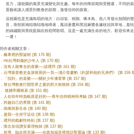
造力，讓校園的風景充滿變化與生趣。每年的待降節期與受難週，不同的裝
置藝術讓人感受到教會的節期，激發信仰的探索。
這校園也是充滿鳥唱的地方：白頭翁、樹鵲、啄木鳥、燕八哥發出熱鬧的聲
音，珠頸斑鳩咕嚕咕嚕地啼著，鳳頭蒼鷹和黑冠麻鷺各據枝頭與草地，羞怯
的綠鏽眼與黑枕藍鶲在枝椏間歌唱。這是一處充滿生命的地方。歡迎你來走
一遭！
同作者相關文章：
．
榛果裡的聖誕樹 (第 176 期)
．
Hō͘台灣刺傷的少年人 (第 170 期)
．
沒有人能奪去的喜樂──談禮拜 (第 161 期)
．
台灣基督教史血淚斑斑的一頁––淺介曾慶豹《約瑟和他的兄弟們》 (第 159 期
．
「找到」的喜樂——關於少年潘霍華 (第 157 期)
．
替台灣教會打開世界之窗的郭大衛牧師 (第 154 期)
．
搖撼帝國根基 (第 151 期)
．
人在幼年時負軛原是好的──青年信仰精神與考驗 (第 147 期)
．
跨越自己的界限 (第 141 期)
．
病痛與新生命 (第 140 期)
．
盡我一生持守這信 (第 138 期)
．
禮拜的戲劇性時刻 (第 137 期)
．
懷念並頌讚安慕理牧師 (第 137 期)
．
前導、臨在與充滿——在路加福音裡尋訪聖靈論 (第 133 期)