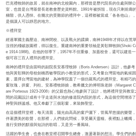
巴克禮牧師的故居，就在南神的北校園內，那裡曾是歷代院長的住處與辦公
室，也曾是台灣基督長老教會歷史資料館。1991年被拆毀，現在只剩前廊
梯階，供人憑悼。在幾次的受難節的禮拜中，這裡都被當成「各各他山」，
是個讓人可以靜思的地方。
※禮拜堂
經過軍國主義壓迫、南神閉校、以及戰火的蹂躪，南神1948年才得以在荒
沒徑的殘破故園裡，得以復生。重建南神的重要領袖是黃彰輝牧師(Shoki C
e 1914-1988)。在他的領導下，1957年不但重修、加蓋校舍，還可以建造一
個可容三百人禮拜的禮拜堂。
南神的禮拜堂由當時的副院長安慕理牧師（Boris Andersen）設計，他參考
他與黃彰輝的母校劍橋西敏學院的小教堂的形式，又考量台灣當地的氣候因
素，選擇台灣當地的建材，為神學院蓋了一個仿羅馬式的禮拜堂。有精巧的
窗玫瑰，拱窗、列柱。安慕禮牧師娘，教希臘文的傅明珠老師（Margaret C
are Porteous 1923-2008）的父親也熱心地參與了設計，他將禮拜堂與教室
間的花園設計成有十字走道與水池的修道院內院的形式，為這個空間增添了
神聖與靜謐感。他又奉獻了三個彩窗，來裝飾聖堂。
在這個禮拜堂裡，每天清晨，陽光由高高的窗戶灑下，管風琴悠揚的樂聲，
伴著讚美的歌聲，在那裡，人們彼此問候，享受屬天靈糧。夜裡點上蠟燭，
進行安靜的默禱與短詩的歌唱，又是另一番風味。
活躍的學生會，也會在教堂裡召開學生總會，激盪著新的想法。學生們的創