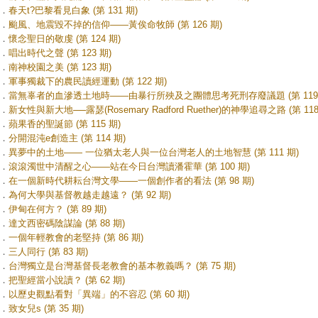
．
春天t?巴黎看見白象 (第 131 期)
．
颱風、地震毀不掉的信仰——黃俟命牧師 (第 126 期)
．
懷念聖日的敬虔 (第 124 期)
．
唱出時代之聲 (第 123 期)
．
南神校園之美 (第 123 期)
．
軍事獨裁下的農民讀經運動 (第 122 期)
．
當無辜者的血滲透土地時——由暴行所殃及之團體思考死刑存廢議題 (第 119 
．
新女性與新大地──露瑟(Rosemary Radford Ruether)的神學追尋之路 (第 118
．
蘋果香的聖誕節 (第 115 期)
．
分開混沌e創造主 (第 114 期)
．
異夢中的土地—— 一位猶太老人與一位台灣老人的土地智慧 (第 111 期)
．
滾滾濁世中清醒之心——站在今日台灣讀潘霍華 (第 100 期)
．
在一個新時代耕耘台灣文學——一個創作者的看法 (第 98 期)
．
為何大學與基督教越走越遠？ (第 92 期)
．
伊甸在何方？ (第 89 期)
．
達文西密碼陰謀論 (第 88 期)
．
一個年輕教會的老堅持 (第 86 期)
．
三人同行 (第 83 期)
．
台灣獨立是台灣基督長老教會的基本教義嗎？ (第 75 期)
．
把聖經當小說讀？ (第 62 期)
．
以歷史觀點看對「異端」的不容忍 (第 60 期)
．
致女兒s (第 35 期)