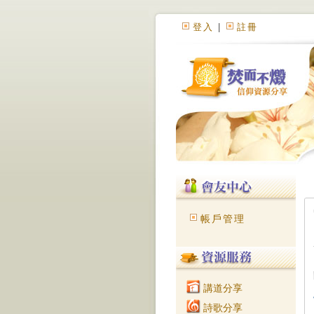
登入
|
註冊
帳戶管理
講道分享
詩歌分享