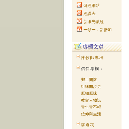
研經網站
經課表
新眼光讀經
一領一．新倍加
陳牧師專欄
信仰專欄：
鄉土關懷
姐妹開步走
原知原味
教會人物誌
青年青不輕
信仰與生活
講道稿