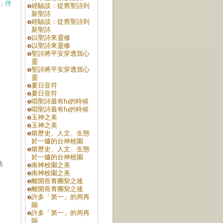
，伴
經驗談：從舊聖詩到
新聖詩
經驗談：從舊聖詩到
新聖詩
以聖詩來靈修
以聖詩來靈修
聖詩將平安穿透我心
靈
聖詩將平安穿透我心
靈
夏日音符
夏日音符
唱聖詩最有fu的時候
唱聖詩最有fu的時候
玉神之美
玉神之美
熔歷史、人文、生態
於一爐的台神校園
熔歷史、人文、生態
於一爐的台神校園
他
南神校園之美
南神校園之美
離開長青團契之後
離開長青團契之後
許多「第一」的周再
賜
許多「第一」的周再
賜