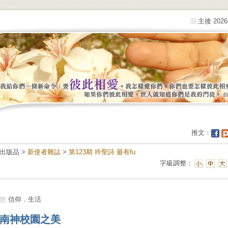
主後 202
推文：
出版品 >
新使者雜誌
>
第123期 吟聖詩 最有fu
字級調整：
信仰．生活
南神校園之美