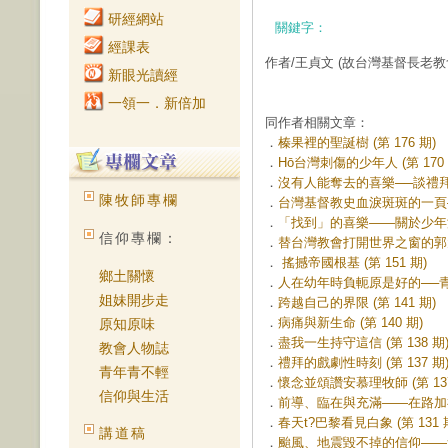
研經網站
關鍵字：
經課表
作者/王貞文
(故台灣基督長老教
新眼光讀經
一領一．新倍加
同作者相關文章：
．
榛果裡的聖誕樹 (第 176 期)
．
Hō͘台灣刺傷的少年人 (第 170 
．
沒有人能奪去的喜樂──談禮拜 (
陳牧師專欄
．
台灣基督教史血淚斑斑的一頁––
．
「找到」的喜樂——關於少年潘霍華
信仰專欄：
．
替台灣教會打開世界之窗的郭大衛
．
搖撼帝國根基 (第 151 期)
鄉土關懷
．
人在幼年時負軛原是好的──青年
姐妹開步走
．
跨越自己的界限 (第 141 期)
．
病痛與新生命 (第 140 期)
原知原味
．
盡我一生持守這信 (第 138 期
教會人物誌
．
禮拜的戲劇性時刻 (第 137 期
青年青不輕
．
懷念並頌讚安慕理牧師 (第 137
信仰與生活
．
前導、臨在與充滿——在路加福音
．
春天t?巴黎看見白象 (第 131 
講道稿
．
颱風、地震毀不掉的信仰——黃俟