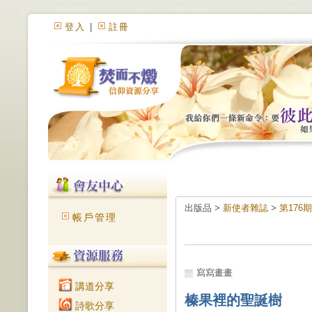
登入
|
註冊
出版品 >
新使者雜誌
>
第176
帳戶管理
寫寫畫畫
講道分享
榛果裡的聖誕樹
詩歌分享