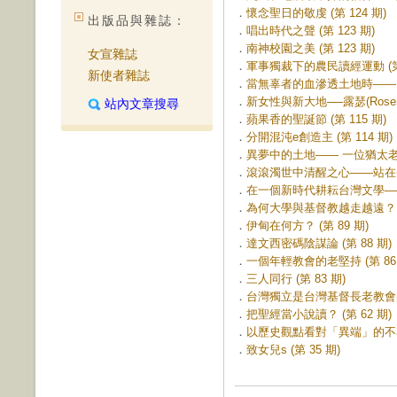
．
懷念聖日的敬虔 (第 124 期)
出版品與雜誌：
．
唱出時代之聲 (第 123 期)
．
南神校園之美 (第 123 期)
女宣雜誌
．
軍事獨裁下的農民讀經運動 (第 
新使者雜誌
．
當無辜者的血滲透土地時——由
．
新女性與新大地──露瑟(Rosemary
站內文章搜尋
．
蘋果香的聖誕節 (第 115 期)
．
分開混沌e創造主 (第 114 期)
．
異夢中的土地—— 一位猶太老人
．
滾滾濁世中清醒之心——站在今日
．
在一個新時代耕耘台灣文學——一
．
為何大學與基督教越走越遠？ (第
．
伊甸在何方？ (第 89 期)
．
達文西密碼陰謀論 (第 88 期)
．
一個年輕教會的老堅持 (第 86 
．
三人同行 (第 83 期)
．
台灣獨立是台灣基督長老教會的基
．
把聖經當小說讀？ (第 62 期)
．
以歷史觀點看對「異端」的不容忍 
．
致女兒s (第 35 期)