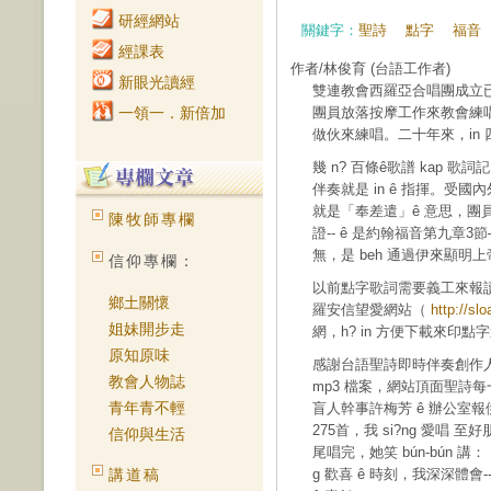
研經網站
關鍵字：
聖詩
點字
福音
經課表
作者/林俊育
(台語工作者)
新眼光讀經
雙連教會西羅亞合唱團成立已經2
一領一．新倍加
團員放落按摩工作來教會練唱。
做伙來練唱。二十年來，in 四界
幾 n? 百條ê歌譜 kap 歌詞記
伴奏就是 in ê 指揮。
就是「奉差遣」ê 意思，團員無
陳牧師專欄
證-- ê 是約翰福音第九章3節
無，是 beh 通過伊來顯明
信仰專欄：
以前點字歌詞需要義工來報讀，ch
鄉土關懷
羅安信望愛網站（
http://slo
姐妹開步走
網，h? in 方便下載來印點
原知原味
感謝台語聖詩即時伴奏創作
教會人物誌
mp3 檔案，網站頂面聖詩
青年青不輕
盲人幹事許梅芳 ê 辦公室報伊 
275首，我 si?ng 愛唱 至好朋
信仰與生活
尾唱完，她笑 bún-bún 講
講道稿
g 歡喜 ê 時刻，我深深體會-- 