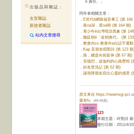
ê 責任。」
出版品與雜誌：
同作者相關文章：
女宣雜誌
．
E世代ê網路福音事工 (第 166 
新使者雜誌
．
夜ná深，星ná明 (第 164 期)
．
青少年ê台灣母語異象 (第 148
站內文章搜尋
．
魏廷朝ê「改朝換代」 (第 133
．
教會內vs.教會外e白話字運動 (第
．
Kap 盲朋友唱聖詩 (第 123 期
．
路，總是向前延伸 (第 67 期)
．
安德烈．波伽利的心路歷程 (第 
．
好友受洗記 (第 52 期)
．
讓視障朋友寫出心靈的感受 (第 
原文來自 https://newmsgr.pct
最有fu
(65-65頁)
123
本期主題：吟聖詩 最有
發行日期：2011/4/10