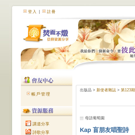
登入
|
註冊
出版品 >
新使者雜誌
>
第123期
帳戶管理
母語葡萄園
講道分享
Kap 盲朋友唱聖詩
詩歌分享