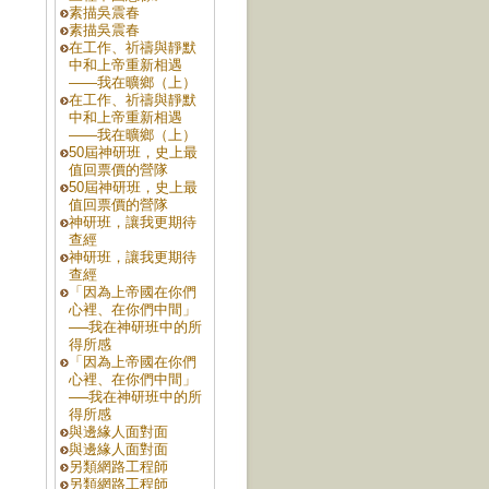
素描吳震春
素描吳震春
在工作、祈禱與靜默
中和上帝重新相遇
——我在曠鄉（上）
在工作、祈禱與靜默
中和上帝重新相遇
——我在曠鄉（上）
50屆神研班，史上最
值回票價的營隊
50屆神研班，史上最
值回票價的營隊
神研班，讓我更期待
查經
神研班，讓我更期待
查經
「因為上帝國在你們
心裡、在你們中間」
──我在神研班中的所
得所感
「因為上帝國在你們
心裡、在你們中間」
──我在神研班中的所
得所感
與邊緣人面對面
與邊緣人面對面
另類網路工程師
另類網路工程師