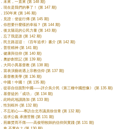
．
未來，一直來 (第 148 期)
．
現在是我們的事了！ (第 147 期)
．
150年來 (第 146 期)
．
見證：使徒行傳 (第 145 期)
．
你想要什麼樣的幸福？ (第 144 期)
．
後太陽花的公民力量 (第 143 期)
．
忘了我是誰 (第 142 期)
．
民主路迢迢：《百年追求》書介 (第 142 期)
．
普世精神 (第 141 期)
．
健康與信仰 (第 140 期)
．
奧妙創世記 (第 139 期)
．
大同小異基督教 (第 138 期)
．
當表演藝術遇上宗教信仰 (第 137 期)
．
基督教美學 (第 136 期)
．
中國！中國！ (第 135 期)
．
從容自信面對中國——評介吳介民《第三種中國想像》 (第 135 期)
．
基督徒的「成功」 (第 134 期)
．
此時此地讀路加 (第 133 期)
．
性別框外 (第 132 期)
．
不忘初心──專訪台北市議員徐佳青 (第 132 期)
．
追求公義 承擔苦難 (第 131 期)
．
荊棘焚而不燬——高俊明牧師的信仰與實踐 (第 131 期)
．
食 不實在？ (第 130 期)