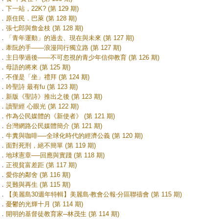
．
下一站，22K? (第 129 期)
．
原住民．巴萊 (第 128 期)
．
張七郎與詹金枝 (第 128 期)
．
「青年運動」的過去、現在與未來 (第 127 期)
．
牽阮的手——浪漫同行獨立路 (第 127 期)
．
主日學過後——不可忽視的青少年信仰教育 (第 126 期)
．
母語的將來 (第 125 期)
．
不僅是「坐」禮拜 (第 124 期)
．
吟聖詩 最有fu (第 123 期)
．
新版《聖詩》推出之後 (第 123 期)
．
讀聖經 心眼光 (第 122 期)
．
作為公民媒體的《新使者》 (第 121 期)
．
台灣網路公民媒體簡介 (第 121 期)
．
牛糞與咖啡──全球化時代的經濟公義 (第 120 期)
．
面對死刑，絕不簡單 (第 119 期)
．
地球憲章──回應與實踐 (第 118 期)
．
正視貧富差距 (第 117 期)
．
愛你的鄰舍 (第 116 期)
．
災難與再生 (第 115 期)
．
【美麗島30週年特輯】美麗島‧教會公報‧分區聯禱會 (第 115 期)
．
憂鬱的光輝十月 (第 114 期)
．
開明的基督徒教育家─林茂生 (第 114 期)