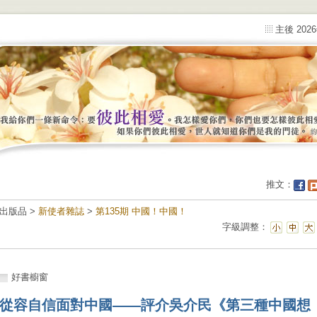
主後 202
推文：
出版品 >
新使者雜誌
>
第135期 中國！中國！
字級調整：
好書櫥窗
從容自信面對中國——評介吳介民《第三種中國想