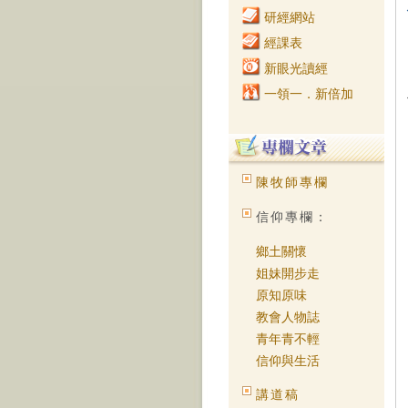
研經網站
經課表
新眼光讀經
一領一．新倍加
陳牧師專欄
信仰專欄：
鄉土關懷
姐妹開步走
原知原味
教會人物誌
青年青不輕
信仰與生活
講道稿