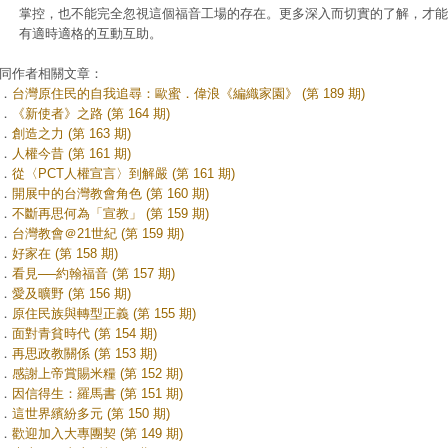
掌控，也不能完全忽視這個福音工場的存在。更多深入而切實的了解，才能
有適時適格的互動互助。
同作者相關文章：
．
台灣原住民的自我追尋：歐蜜．偉浪《編織家園》 (第 189 期)
．
《新使者》之路 (第 164 期)
．
創造之力 (第 163 期)
．
人權今昔 (第 161 期)
．
從〈PCT人權宣言〉到解嚴 (第 161 期)
．
開展中的台灣教會角色 (第 160 期)
．
不斷再思何為「宣教」 (第 159 期)
．
台灣教會＠21世紀 (第 159 期)
．
好家在 (第 158 期)
．
看見──約翰福音 (第 157 期)
．
愛及曠野 (第 156 期)
．
原住民族與轉型正義 (第 155 期)
．
面對青貧時代 (第 154 期)
．
再思政教關係 (第 153 期)
．
感謝上帝賞賜米糧 (第 152 期)
．
因信得生：羅馬書 (第 151 期)
．
這世界繽紛多元 (第 150 期)
．
歡迎加入大專團契 (第 149 期)