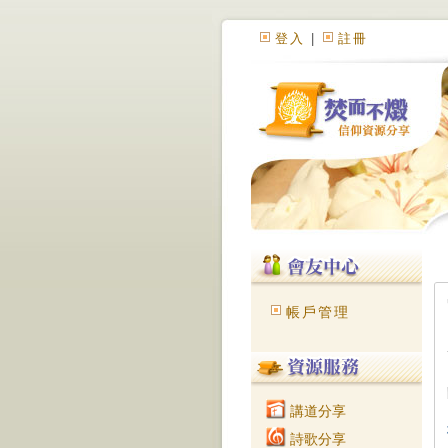
登入
|
註冊
帳戶管理
講道分享
詩歌分享