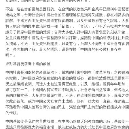
見經驗，目的是促成中國建立自由民主的公民社會，
不過，這在當前當然是困難的。在台灣的執政當局和企業界已經與中國緊密
連結之際，台灣社會與中國社會的互相理解卻是淺薄又緩慢，存在相當多的
誤解。中國方面由於資訊管道有很多箝制，以及中國政府有意的誤導，大多
數人把台灣的民主政治當成一種「亂象」、「笑話」，但不乏有批判力的知
識分子揭穿中國媒體的荒謬；台灣大多數人對中國人有著負面的刻板印象，
並且很容易將中國當成一個整體來加以評斷，媒體對中國的報導則往往片段
又淺薄，不過，由於資訊夠開放，只要有心，台灣人不難對中國社會有多層
次、多面相的了解。最大的問題，還是在於「中國真的有公民社會存在
嗎？」
※對基督徒前進中國的啟發
中國社會長期處於共產黨統治下，嚴格的社會控制在「改革開放」之後雖稍
有鬆動，但中國政府對這種鬆動有很強的警戒心，從劉曉波獲得諾貝爾和平
獎之後繼續被關、周邊人士被迫害得更嚴重，以及「維穩」經費年年增加，
即可窺知一二。中國國內貧富差距不斷擴大，社會矛盾日益嚴重，但各地人
民的維權抗爭，大多遭到嚴厲打壓。不過，在這種黑暗的狀況下，異議之聲
仍此起彼落。或許中國公民社會尚未成熟，但有一些火種一直在。在網路上
不難看到中國人羨慕台灣的自由民主，渴望台灣民主轉型的歷程能成為中國
的借鏡。
中國基督徒是我們的普世肢體，在中國仍然缺乏宗教自由的此時，基督徒不
應該只嚮往那龐大的福音市場，以沈默或協力的方式助長中國政府對教會的