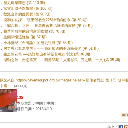
．
歷史建築隨想 (第 110 期)
．
當雪山獅子旗飄揚 (第 106 期)
．
教派合作的虛與實 (第 90 期)
．
復和的功課──現階段教會228關懷的使命 (第 80 期)
．
「喊台獨」之外──長老教會政治關懷的演變 (第 75 期)
．
報禁開放前的台灣新聞媒體 (第 70 期)
．
生態關懷這條路 (第 67 期)
．
小林善紀《台灣論》的歷史視野 (第 65 期)
．
努力與耶穌為友的人——我所知道的謝淑民長老 (第 51 期)
．
生之萬花筒 ──談許地山有關基督教的小說 (第 36 期)
．
感動之餘，勿忘事實－－回應33期「人道移民─丑之助」一文 (第 35 期)
原文來自 https://newmsgr.pct.org.tw/magazine.aspx新使者雜誌 第 135 期 
中國！
(40-41頁)
135
本期主題：中國！中國！
發行日期：2013/4/10
推文：