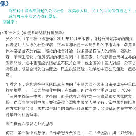
像》
寄望於中國逐漸興起的公民社會，在渴求人權、民主的共同價值觀之下，
或許可在中國之內找到盟友。
關鍵字：
作者/王昭文
(新使者雜誌執行總編輯)
吳介民的《第三種中國想像》2012年11月出版後，引起台灣知識界的關注
作者是功力深厚的社會學者，這本書卻不是一本硬邦邦的學術著作，各篇章
原本都是發表於雜誌、報紙的社會評論，很多都是從個人的經驗、觀察出
發，筆調生活化，但所探討的卻是有關「中國因素」如何影響台灣與世界的
嚴肅問題。這本書預設的讀者並不限於台灣，也企圖與中國人對話，分享台
灣觀點，期望台灣的自由開放、民主政治經驗，能帶給中國公民運動一些啓
發。
乍看之下，這和過往中國國民黨宣傳的「中華民國的民主自由要成為中華民
族的燈塔」、「以民主轉化中國」有點像，但作者並非重述口號，也沒有
「三民主義統一中國」的企圖，而是站在台灣作為一個實質獨立國家的立
場，從容自信面對中國，並試著讓台灣與中國的人民了解，當中國意圖以各
種方式控制台灣、國共聯手制台的局面已經形成之際，台灣堅韌的民主文化
是最好的社會防禦。
※在機會與威脅之外的思考
何謂「第三種中國想像」？作者想要做的是：「在『機會論』與『威脅論』