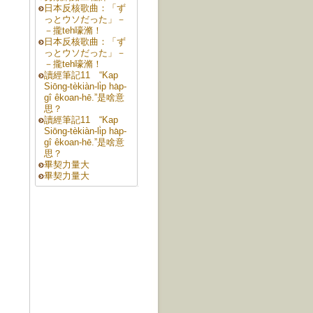
日本反核歌曲：「ず
っとウソだった」－
－攏teh嚎滫！
日本反核歌曲：「ず
っとウソだった」－
－攏teh嚎滫！
讀經筆記11 “Kap
Siōng-tèkiàn-li̍p ha̍p-
gî êkoan-hē.”是啥意
思？
讀經筆記11 “Kap
Siōng-tèkiàn-li̍p ha̍p-
gî êkoan-hē.”是啥意
思？
畢契力量大
畢契力量大