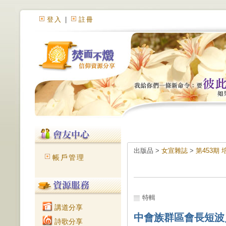
登入
|
註冊
出版品 >
女宣雜誌
>
第453期
帳戶管理
特輯
講道分享
中會族群區會長短波
詩歌分享