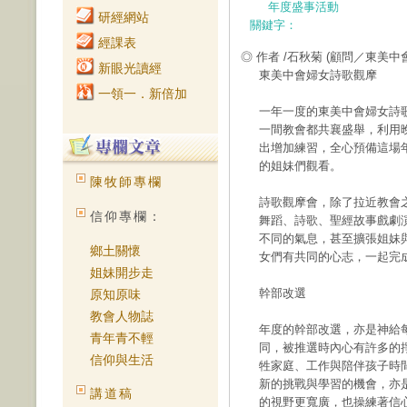
年度盛事活動
研經網站
關鍵字：
經課表
◎ 作者 /石秋菊
(顧問／東美中
新眼光讀經
東美中會婦女詩歌觀摩
一領一．新倍加
一年一度的東美中會婦女詩
一間教會都共襄盛舉，利用
出增加練習，全心預備這場
的姐妹們觀看。
陳牧師專欄
詩歌觀摩會，除了拉近教會
信仰專欄：
舞蹈、詩歌、聖經故事戲劇
不同的氣息，甚至擴張姐妹
鄉土關懷
女們有共同的心志，一起完
姐妹開步走
幹部改選
原知原味
教會人物誌
年度的幹部改選，亦是神給
青年青不輕
同，被推選時內心有許多的
信仰與生活
牲家庭、工作與陪伴孩子時
新的挑戰與學習的機會，亦
講道稿
的視野更寬廣，也操練著信