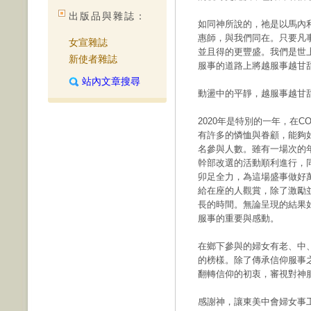
出版品與雜誌：
如同神所說的，祂是以馬內
惠師，與我們同在。只要凡
女宣雜誌
並且得的更豐盛。我們是世
新使者雜誌
服事的道路上將越服事
站內文章搜尋
動盪中的平靜，越服事越甘
2020年是特別的一年，在C
有許多的憐恤與眷顧，能夠如
名參與人數。雖有一場次的
幹部改選的活動順利進行，
卯足全力，為這場盛事做好
給在座的人觀賞，除了激勵
長的時間。無論呈現的結果
服事的重要與感動。
在鄉下參與的婦女有老、中
的榜樣。除了傳承信仰服事
翻轉信仰的初衷，審視對神
感謝神，讓東美中會婦女事