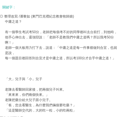
關鍵字：
◎ 整理改寫 /潘黎如
(東門巴克禮紀念教會牧師娘)
中庸之道？
有一個學生考試考50分，老師把每個考不好的同學都叫去台前打，到他時
他手心伸出去，還強辯說：「老師不是教我們中庸之道嗎？所以我考50分
啊！」
老師一個大板用力打下去，說道：「中庸之道是每一件事都做到合宜，也就
是說，
每一個題目都回答到合宜才是中庸之道，所以考100分才合乎中庸之道！」
「大」兒子與「小」兒子
老陳去看醫師回家後，把兩個兒子叫來。
「來來來，你們兩個快來。」
老陳把藥分給大兒子跟小兒子。
「爸，您去看醫生，為什麼我們倆個要吃藥？」
「這是醫師交代的，大的吃一粒，小的吃兩粒」