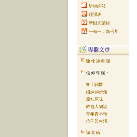
研經網站
經課表
新眼光讀經
一領一．新倍加
陳牧師專欄
信仰專欄：
鄉土關懷
姐妹開步走
原知原味
教會人物誌
青年青不輕
信仰與生活
講道稿