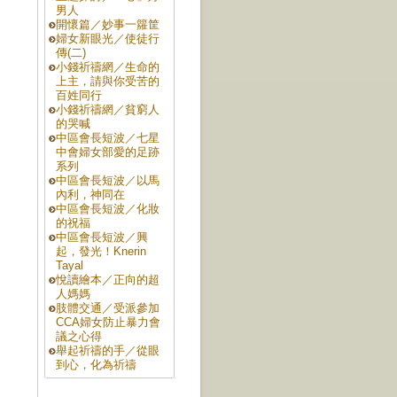
男人
開懷篇／妙事一籮筐
婦女新眼光／使徒行
傳(二)
小錢祈禱網／生命的
上主，請與你受苦的
百姓同行
，
小錢祈禱網／貧窮人
的哭喊
中區會長短波／七星
中會婦女部愛的足跡
系列
中區會長短波／以馬
內利，神同在
中區會長短波／化妝
的祝福
中區會長短波／興
起，發光！Knerin
Tayal
悅讀繪本／正向的超
人媽媽
肢體交通／受派參加
CCA婦女防止暴力會
議之心得
舉起祈禱的手／從眼
到心，化為祈禱