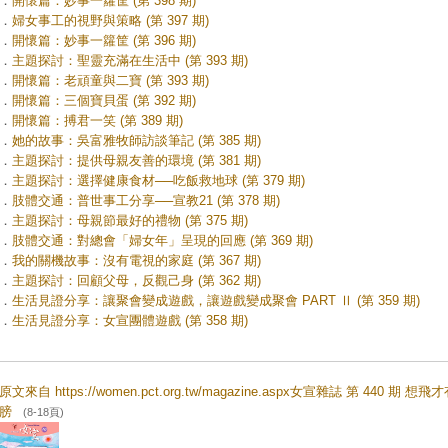
．
開懷篇：妙事一籮筐 (第 398 期)
．
婦女事工的視野與策略 (第 397 期)
．
開懷篇：妙事一籮筐 (第 396 期)
．
主題探討：聖靈充滿在生活中 (第 393 期)
．
開懷篇：老頑童與二寶 (第 393 期)
．
開懷篇：三個寶貝蛋 (第 392 期)
．
開懷篇：搏君一笑 (第 389 期)
．
她的故事：吳富雅牧師訪談筆記 (第 385 期)
．
主題探討：提供母親友善的環境 (第 381 期)
．
主題探討：選擇健康食材──吃飯救地球 (第 379 期)
．
肢體交通：普世事工分享──宣教21 (第 378 期)
．
主題探討：母親節最好的禮物 (第 375 期)
．
肢體交通：對總會「婦女年」呈現的回應 (第 369 期)
．
我的關機故事：沒有電視的家庭 (第 367 期)
．
主題探討：回顧父母，反觀己身 (第 362 期)
．
生活見證分享：讓聚會變成遊戲，讓遊戲變成聚會 PART Ⅱ (第 359 期)
．
生活見證分享：女宣團體遊戲 (第 358 期)
原文來自 https://women.pct.org.tw/magazine.aspx女宣雜誌 第 440 期 想飛
膀
(8-18頁)