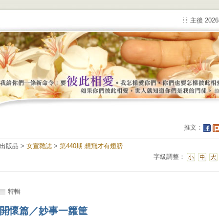
主後 202
推文：
出版品 >
女宣雜誌
>
第440期 想飛才有翅膀
字級調整：
特輯
開懷篇／妙事一籮筐