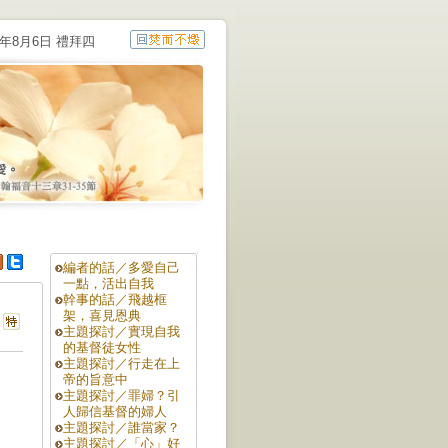
6年8月6日 禮拜四
編者的話／多愛自己
一點，活出自我
幹事的話／飛越框
架，喜見恩典
主題探討／實現自我
的基督徒女性
主題探討／行走在上
帝的旨意中
主題探討／罪婦？引
人歸信基督的婦人
主題探討／誰當家？
主題探討／「心」好