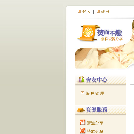
登入
|
註冊
帳戶管理
講道分享
詩歌分享