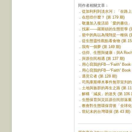
同作者相關文章：
．
從加利利到淡水河：「在路上」宣
．
在想些什麼？ (第 179 期)
．
敬邀加入復活節「愛的書信」監獄
．
找家——羅斯頓的生態哲學 (第 
．
籠中的鳥以為飛翔是一種病 (第 
．
從生態靈性觀點看食物 (第 152
．
我有一個夢 (第 149 期)
．
信仰、生態與健康：與A Rocha
．
與原住民相遇 (第 137 期)
．
用心寫我的FB—“Faith” Book
．
用心寫我的FB—“Faith” Book
．
遇見它者 (第 128 期)
．
司馬庫斯櫸木事件無罪宣判的啟示 
．
土地與族群的再生之路 (第 115
．
解構「減炭」的迷失 (第 106 
．
生態保育與災區原住民部落重建 (
．
教會對生態環保背後「全球化弔詭
．
世紀末的台灣環保 (第 43 期)