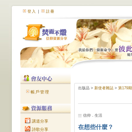
登入
|
註冊
出版品 >
新使者雜誌
>
第179期
帳戶管理
信仰．生活
講道分享
在想些什麼？
詩歌分享