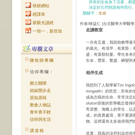
所有的生命為了活著，都
研經網站
決定於它們與誰相伴而行
關鍵字：
生命
經課表
新眼光讀經
作者/林益仁
(台北醫學大學醫學
走讀教室
一領一．新倍加
一共有五週，我與助教帶著
的風光。有清早，有黃昏；
盛，有藻類枯萎。學生各有
陳牧師專欄
生命，豐富、繁盛、瞬變與
信仰專欄：
相伴生成
鄉土關懷
我想到了人類學家Tim Ing
姐妹開步走
mingwith）的哲思：所
成為怎樣的生命，常常決定於它
原知原味
olution背後的哲學概念
教會人物誌
寄居蟹、海螺上的寄生，以
青年青不輕
成」的真實處境，更不要講
信仰與生活
物。這裡還有太多值得我們
講道稿
其實，我真的沒想到這些與