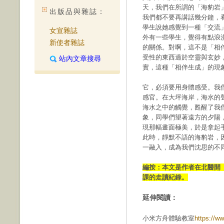
天，我們在所謂的「海豹岩
出版品與雜誌：
我們都不要再講話幾分鐘，
學生說她感覺到一種「交流
女宣雜誌
外有一些學生，覺得有點浪
新使者雜誌
的關係。對啊，這不是「相
受性的東西過於空靈與玄妙
站內文章搜尋
實，這種「相伴生成」的現
它，必須要用身體感受。我
感官。在大坪海岸，海水的
海水之中的觸覺，甦醒了我
象，同學們望著遠方的夕陽
現那幅畫面極美，於是拿起
此時，靜默不語的海豹岩，
一融入，成為我們沈思的不
編按：本文是作者在北醫開
課的走讀紀錄。
延伸閱讀：
小米方舟體驗教室
https://ww