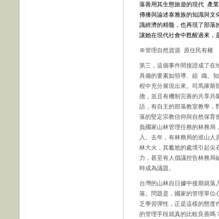
落善用其生態旅遊的現代 產
傳播與論述泰雅族的知識與文
識經濟的精髓，也再現了部落
讓她在現代社會中甦醒過來，
※
管理自然資源 原住民有權
第三，這個事件間接證成了在
具備的要素如領導、組 織、
程中充分展現出來。司馬庫斯
擔，並且有機制完善的共享共榮
語，有自主的部落教室教學，
落的堅定宗教信仰與自然保育
負國家山林管理任務的林務局
入。去年，有林務局的巡山人
林大火，其尷尬的處境引起尖
力，甚至有人倡議控告林務局
時成為議題。
台灣的山林自日據中後期就落
落。問題是，國家的管理單位
乏學習彈性，正是這樣的態度
的管理手段就真的比較良善嗎？去