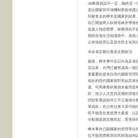
om教授就說不一定，她終其
是比國家與市場機制更能保護
到被拿走的櫸木是國家的財產
自己開放商人砍樹造林所導致
是族人指證歷歷，林務局也不
期的在地生活知識當中。表面
公有地保育以及原住民文化與
※
反省災難社會及生態政治
最後，櫸木事件足以作為反省
災以來，台灣已儼然成為一個
更嚴重的是來自現代國家管理
福祉的現代國家面對突如其來
連。司馬庫斯的風倒木處理是
財，很少人注意到災難的背後
些財富應該如何公平正義地分
筆捐款，也少有社會大眾仔細
民不願意住進慈濟大愛屋，以
分配都是因災難而起，受害與
櫸木事件凸顯國家的管理單位
位不願意體察原住民部落如何