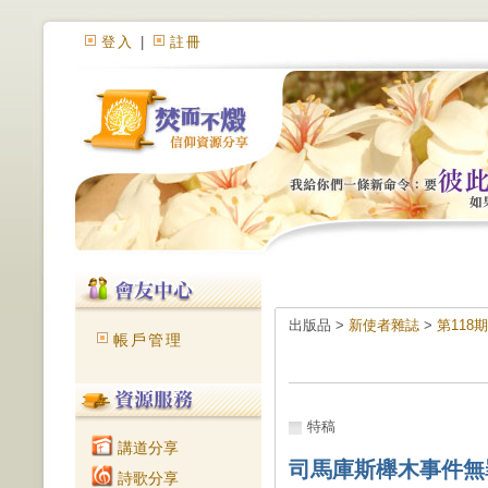
登入
|
註冊
出版品 >
新使者雜誌
>
第118
帳戶管理
特稿
講道分享
司馬庫斯櫸木事件無
詩歌分享