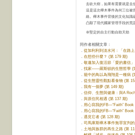
去砍大樹，如果有需要就是去
這是這次櫸木事件為何三位被
絡。櫸木事件背後的文化知識
凸顯了現代國家管理手段的荒
※
堅定的自主行動自助天助
同作者相關文章：
．
從加利利到淡水河：「在路上」宣
．
在想些什麼？ (第 179 期)
．
敬邀加入復活節「愛的書信」監獄
．
找家——羅斯頓的生態哲學 (第 
．
籠中的鳥以為飛翔是一種病 (第 
．
從生態靈性觀點看食物 (第 152
．
我有一個夢 (第 149 期)
．
信仰、生態與健康：與A Rocha
．
與原住民相遇 (第 137 期)
．
用心寫我的FB—“Faith” Book
．
用心寫我的FB—“Faith” Book
．
遇見它者 (第 128 期)
．
司馬庫斯櫸木事件無罪宣判的啟示 
．
土地與族群的再生之路 (第 115
．
解構「減炭」的迷失 (第 106 