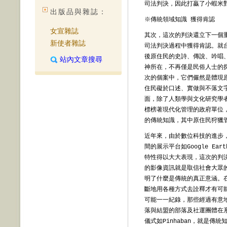
司法判決，因此打贏了小蝦米
出版品與雜誌：
※
傳統領域知識 獲得肯認
女宣雜誌
其次，這次的判決還立下一個
新使者雜誌
司法判決過程中獲得肯認。就
後原住民的史詩、傳說、吟唱
站內文章搜尋
神所在，不再僅是民俗人士的
次的個案中，它們儼然是體現
住民礙於口述、實做與不落文
面，除了人類學與文化研究學
標榜著現代化管理的政府單位
的傳統知識，其中原住民狩獵
近年來，由於數位科技的進步，
間的展示平台如
Google Eart
特性得以大大表現，這次的判
的影像資訊就是取信社會大眾
明了什麼是傳統的真正意涵。
斷地用各種方式去詮釋才有可
可能一一紀錄，那些經過有意
落與結盟的部落及社運團體在
儀式如
Pinhaban，就是