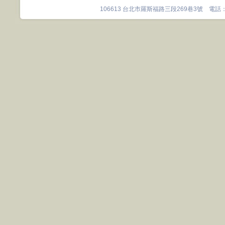
106613 台北市羅斯福路三段269巷3號 電話：0