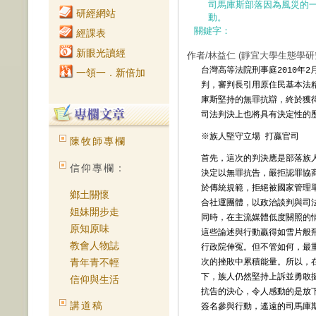
司馬庫斯部落因為風災的
研經網站
動。
關鍵字：
經課表
新眼光讀經
作者/林益仁
(靜宜大學生態學研
台灣高等法院刑事庭2010年2
一領一．新倍加
判，審判長引用原住民基本法
庫斯堅持的無罪抗辯，終於獲
司法判決上也將具有決定性的
※
族人堅守立場 打贏官司
陳牧師專欄
首先，這次的判決應是部落族
信仰專欄：
決定以無罪抗告，嚴拒認罪協
於傳統規範，拒絕被國家管理
鄉土關懷
合社運團體，以政治談判與司
姐妹開步走
同時，在主流媒體低度關照的
原知原味
這些論述與行動贏得如雪片般
教會人物誌
行政院伸冤。但不管如何，最
青年青不輕
次的挫敗中累積能量。所以，
下，族人仍然堅持上訴並勇敢
信仰與生活
抗告的決心，令人感動的是放
講道稿
簽名參與行動，遙遠的司馬庫